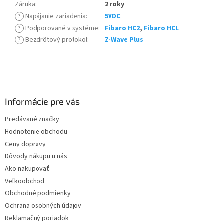
Záruka
:
2 roky
?
Napájanie zariadenia
:
5VDC
?
Podporované v systéme
:
Fibaro HC2
,
Fibaro HCL
?
Bezdrôtový protokol
:
Z-Wave Plus
Z
á
p
ä
Informácie pre vás
t
Predávané značky
i
Hodnotenie obchodu
e
Ceny dopravy
Dôvody nákupu u nás
Ako nakupovať
Veľkoobchod
Obchodné podmienky
Ochrana osobných údajov
Reklamačný poriadok