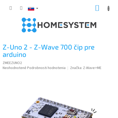
Prejsť
NÁKUP
na
obsah
KOŠÍK
Z-Uno 2 - Z-Wave 700 čip pre
arduino
ZMEEZUNO2
Priemerné
Neohodnotené
Podrobnosti hodnotenia
Značka:
Z-Wave>ME
hodnotenie
produktu
je
0,0
z
5
hviezdičiek.