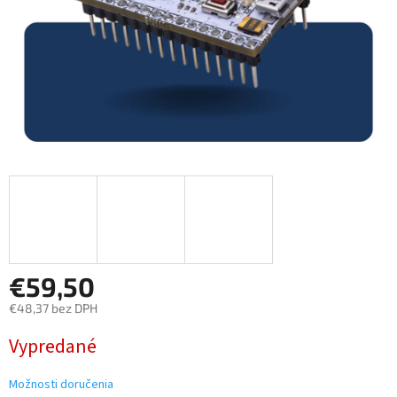
€59,50
€48,37 bez DPH
Jednotková
Vypredané
cena:
Možnosti doručenia