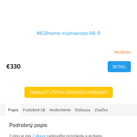
MCOHome multisenzor A8-9
Na dotaz
Priemerné
hodnotenie
produktu
€330
DETAIL
je
5,0
z
5
ZOBRAZIŤ VŠETKY SÚVISIACE PRODUKTY
hviezdičiek.
Popis
Podobné (4)
Hodnotenie
Diskusia
Značka
Podrobný popis
Z-Uno je mix
Z-Wave
radiového protokolu a Arduino