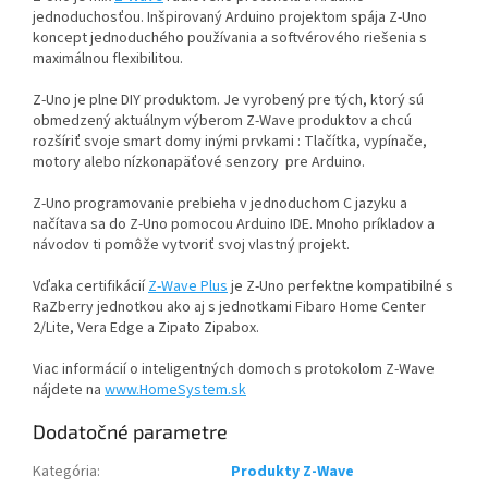
jednoduchosťou. Inšpirovaný Arduino projektom spája Z-Uno
koncept jednoduchého používania a softvérového riešenia s
maximálnou flexibilitou.
Z-Uno je plne DIY produktom. Je vyrobený pre tých, ktorý sú
obmedzený aktuálnym výberom Z-Wave produktov a chcú
rozšíriť svoje smart domy inými prvkami : Tlačítka, vypínače,
motory alebo nízkonapäťové senzory pre Arduino.
Z-Uno programovanie prebieha v jednoduchom C jazyku a
načítava sa do Z-Uno pomocou Arduino IDE. Mnoho príkladov a
návodov ti pomôže vytvoriť svoj vlastný projekt.
Vďaka certifikácií
Z-Wave Plus
je Z-Uno perfektne kompatibilné s
RaZberry jednotkou ako aj s jednotkami Fibaro Home Center
2/Lite, Vera Edge a Zipato Zipabox.
Viac informácií o inteligentných domoch s protokolom Z-Wave
nájdete na
www.HomeSystem.sk
Dodatočné parametre
Kategória
:
Produkty Z-Wave