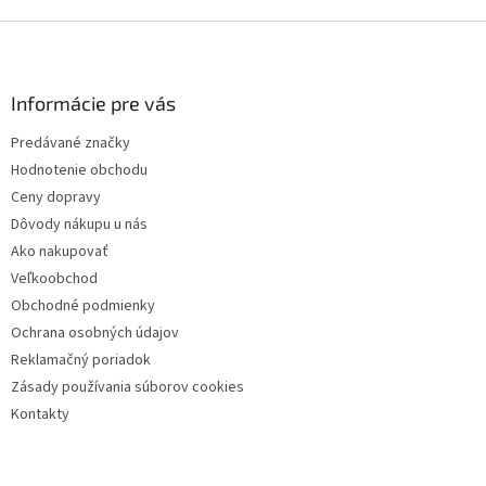
Z
á
p
ä
Informácie pre vás
t
Predávané značky
i
Hodnotenie obchodu
e
Ceny dopravy
Dôvody nákupu u nás
Ako nakupovať
Veľkoobchod
Obchodné podmienky
Ochrana osobných údajov
Reklamačný poriadok
Zásady používania súborov cookies
Kontakty