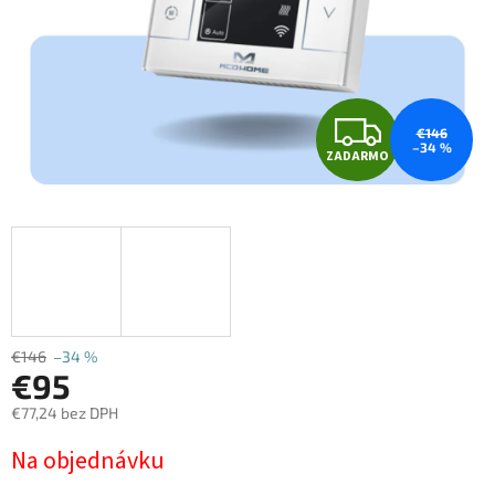
Z
€146
–34 %
ZADARMO
A
D
A
R
M
€146
–34 %
€95
O
€77,24 bez DPH
Jednotková
Na objednávku
cena: