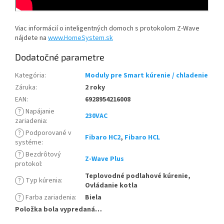
Viac informácií o inteligentných domoch s protokolom Z-Wave
nájdete na
www.HomeSystem.sk
Dodatočné parametre
Kategória
:
Moduly pre Smart kúrenie / chladenie
Záruka
:
2 roky
EAN
:
6928954216008
?
Napájanie
230VAC
zariadenia
:
?
Podporované v
Fibaro HC2
,
Fibaro HCL
systéme
:
?
Bezdrôtový
Z-Wave Plus
protokol
:
Teplovodné podlahové kúrenie,
?
Typ kúrenia
:
Ovládanie kotla
?
Farba zariadenia
:
Biela
Položka bola vypredaná…