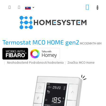
Prejsť
NÁKUP
na
obsah
KOŠÍK
Termostat MCO HOME gen2
MCOEMH7H-WH
Priemerné
Neohodnotené
Podrobnosti hodnotenia
Značka:
MCO Home
hodnotenie
produktu
je
0,0
z
5
hviezdičiek.