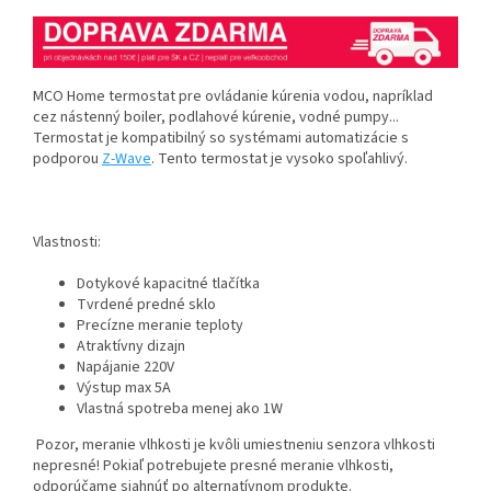
MCO Home termostat pre ovládanie kúrenia vodou, napríklad
cez nástenný boiler, podlahové kúrenie, vodné pumpy...
Termostat je kompatibilný so systémami automatizácie s
podporou
Z-Wave
. Tento termostat je vysoko spoľahlivý.
Vlastnosti:
Dotykové kapacitné tlačítka
Tvrdené predné sklo
Precízne meranie teploty
Atraktívny dizajn
Napájanie 220V
Výstup max 5A
Vlastná spotreba menej ako 1W
Pozor, meranie vlhkosti je kvôli umiestneniu senzora vlhkosti
nepresné! Pokiaľ potrebujete presné meranie vlhkosti,
odporúčame siahnúť po alternatívnom produkte.