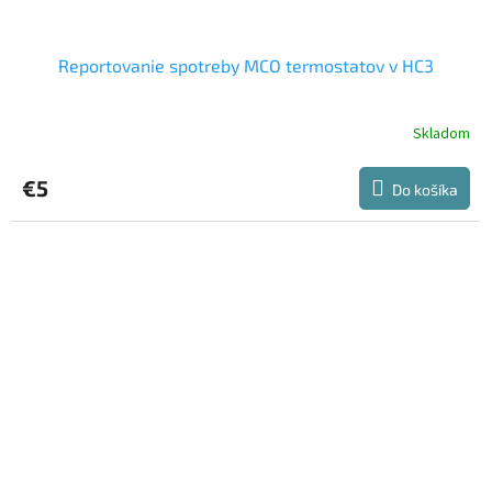
Reportovanie spotreby MCO termostatov v HC3
Skladom
Priemerné
hodnotenie
produktu
€5
Do košíka
je
5,0
z
5
hviezdičiek.