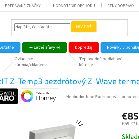
PREDÁVANÉ ZNAČKY
HODNOTENIE OBCHODU
CENY DOPRAVY
HĽADAŤ
Ostatné
☀️ Letné zľavy ☀️
Dopredaj
Novinky v ponuk
Ovládanie
Teplovodné podlahové
kúrenia/chladenia
kúrenie
tIT Z-Temp3 bezdrôtový Z-Wave termo
Priemerné
Neohodnotené
Podrobnosti hodnoteni
hodnotenie
produktu
€85
je
0,0
€69,27 b
z
5
Jednotk
Skla
hviezdičiek.
cena: