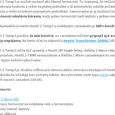
it Z-Temp3 je možné nastaviť ako hlavný termostat. To znamená, že môžet
dovanú hodnotu a režim na jednej jednotke a tá automaticky odošle poža
otu a režim ostatným pripojeným jednotkám. Samozrejme je aj možnosť po
zónovú rekuláciu kúrenia
, kedy jeden termostat riadí teplotu v jednej mie
 komunikácia medzi Heatit Z-Temp3 a ovládaným zariadením je
100% bezdr
it Z-Temp3 používa
2x AAA batérie
, no zariadenie môžete
pripojiť aj k 
ju napájania
. Na tento účel sa odporúča
Heatit Transformer 230VAC
(45 
it Z-Temp3 môže byť spojený s Heatit ZM Single Relay, ďalšími Z-Wave relé,
ostatom, Heatit Z-TRM6 termostatom a ďalšími Z-Wave zariadeniami na ovl
 typov riešení vykurovania.
it Z-Temp3 je skvelou voľbou pre obnovu alebo renováciu existujúcich bud
ednoducho inštaluje bez potreby káblov. Na vytvorenie siete typu
mesh
odp
ť viacero zariadení 230 VAC.
tnosti:
a
Z-Wave 800
riový termostat na ovládanie relé a termostatov
orný snímač teploty
or vlhkosti