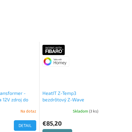
ransformer -
HeatIT Z-Temp3
a 12V zdroj do
bezdrôtový Z-Wave
termostat čierny
Na dotaz
Skladom
(3 ks)
€85,20
DETAIL