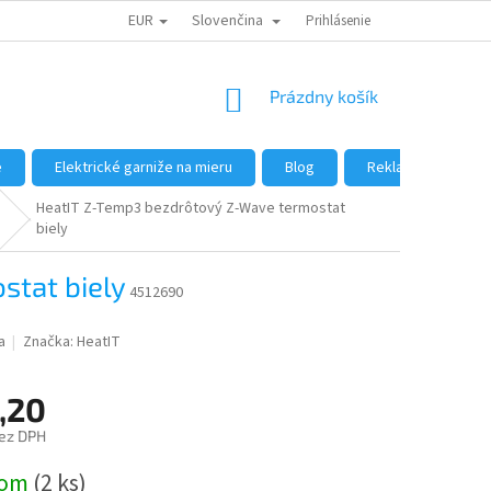
EUR
Slovenčina
DÔVODY NÁKUPU U NÁS
AKO NAKUPOVAŤ
Prihlásenie
VEĽKOOBCHOD
NÁKUPNÝ
Prázdny košík
KOŠÍK
e
Elektrické garniže na mieru
Blog
Reklamácie a vráte
HeatIT Z-Temp3 bezdrôtový Z-Wave termostat
biely
stat biely
4512690
a
Značka:
HeatIT
,20
ez DPH
ová
dom
(2 ks)