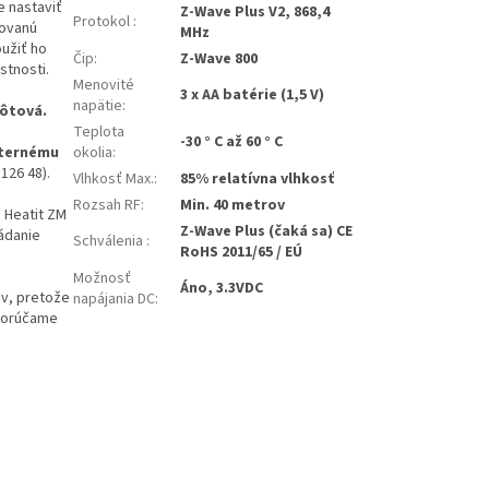
e nastaviť
Z-Wave Plus V2, 868,4
Protokol
:
dovanú
MHz
užiť ho
Čip
:
Z-Wave 800
stnosti.
Menovité
3 x AA batérie (1,5 V)
napätie
:
ôtová.
Teplota
-30 ° C až 60 ° C
okolia
:
externému
126 48).
Vlhkosť Max.
:
85% relatívna vlhkosť
Rozsah RF
:
Min. 40 metrov
 Heatit ZM
Z-Wave Plus (čaká sa) CE
ádanie
Schválenia
:
RoHS 2011/65 / EÚ
Možnosť
Áno, 3.3VDC
ov, pretože
napájania DC
:
orúčame