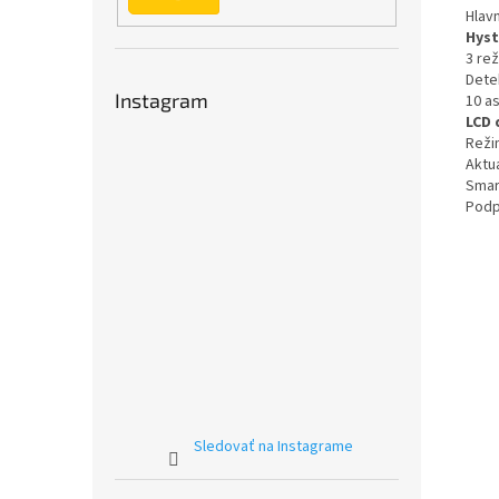
Hlav
Hyst
3 re
Dete
Instagram
10 as
LCD 
Reži
Aktua
Smar
Podp
Sledovať na Instagrame