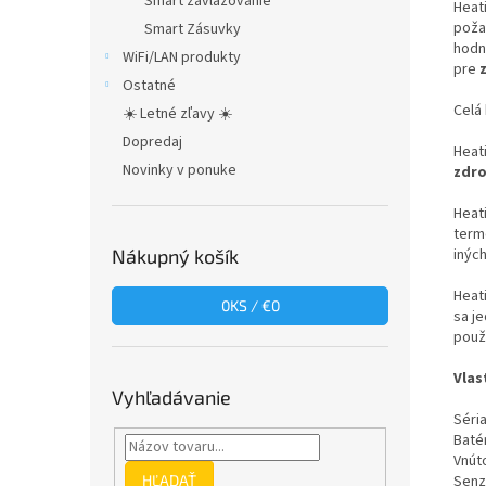
Smart zavlažovanie
Heat
poža
Smart Zásuvky
hodn
WiFi/LAN produkty
pre
Ostatné
Celá
☀️ Letné zľavy ☀️
Dopredaj
Heat
Novinky v ponuke
zdro
Heat
term
Nákupný košík
iných
Heat
0
KS /
€0
sa j
použi
Vlas
Vyhľadávanie
Séri
Baté
Vnút
HĽADAŤ
Senz