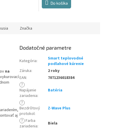
Do košíka
kusia
Značka
Dodatočné parametre
Smart teplovodné
Kategória
:
podlahové kúrenie
Záruka
:
2 roky
mov
na
vykurovací
EAN
:
7071236018384
ednom
?
Napájanie
Batéria
zariadenia
:
?
Bezdrôtový
Z-Wave Plus
ariadením,
protokol
:
ontovať aj
?
Farba
Biela
zariadenia
: