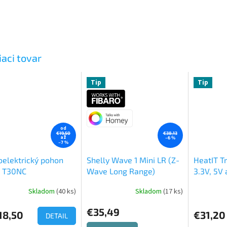
iaci tovar
Tip
Tip
od
€19,50
€38,13
až
–6 %
–7 %
elektrický pohon
Shelly Wave 1 Mini LR (Z-
HeatIT T
s T30NC
Wave Long Range)
3.3V, 5V 
krabičky
Skladom
(40 ks)
Skladom
(17 ks)
erné
tenie
€35,49
ktu
18,50
€31,20
DETAIL