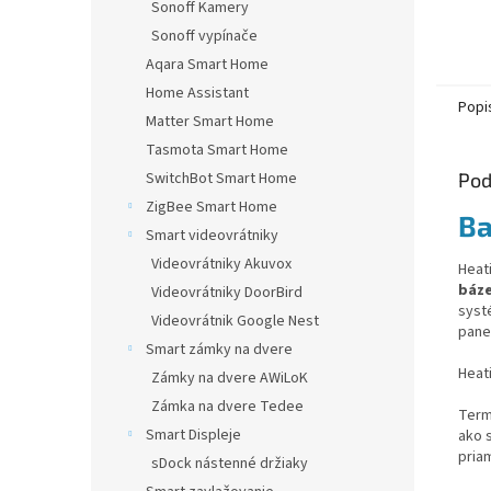
Sonoff Kamery
5,0
z
Sonoff vypínače
5
Aqara Smart Home
hviezd
Home Assistant
Popi
Matter Smart Home
Tasmota Smart Home
Pod
SwitchBot Smart Home
ZigBee Smart Home
Ba
Smart videovrátniky
Videovrátniky Akuvox
Heat
báze
Videovrátniky DoorBird
syst
Videovrátnik Google Nest
pane
Smart zámky na dvere
Heat
Zámky na dvere AWiLoK
Zámka na dvere Tedee
Term
Smart Displeje
ako 
priam
sDock nástenné držiaky