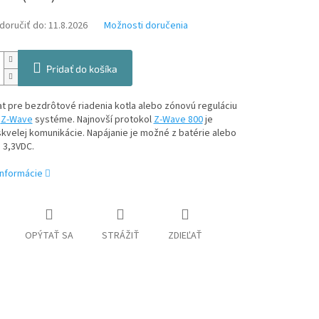
oručiť do:
11.8.2026
Možnosti doručenia
Pridať do košíka
 pre bezdrôtové riadenia kotla alebo zónovú reguláciu
v
Z-Wave
systéme. Najnovší protokol
Z-Wave 800
je
kvelej komunikácie. Napájanie je možné z batérie alebo
3,3VDC.
informácie
OPÝTAŤ SA
STRÁŽIŤ
ZDIEĽAŤ