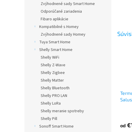
Zvýhodnené sady Smart Home
Odporúčané zariadenia
Fibaro aplikácie
Kompatibilné s Homey
Súvis
Zvýhodnené sady Homey
Tuya Smart Home
Shelly Smart Home
Shelly WiFi
Shelly Z-Wave
Shelly Zigbee
Shelly Matter
Shelly Bluetooth
Termo
Shelly PRO LAN
Salu
Shelly LoRa
Shelly meranie spotreby
Priem
hodno
Shelly Pill
produ
€
od
Sonoff Smart Home
je