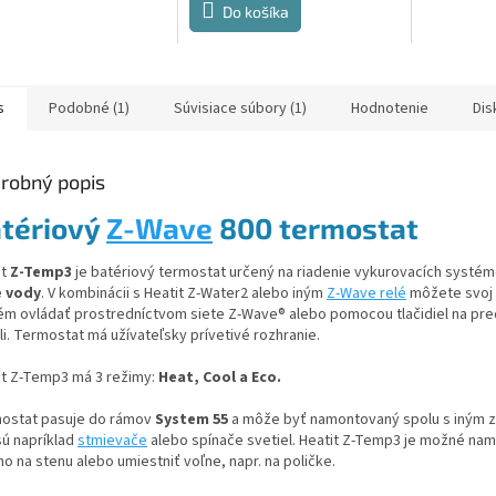
Do košíka
ičiek.
s
Podobné (1)
Súvisiace súbory (1)
Hodnotenie
Dis
robný popis
tériový
Z-Wave
800 termostat
it
Z-Temp3
je batériový termostat určený na riadenie vykurovacích systé
 vody
. V kombinácii s Heatit Z-Water2 alebo iným
Z-Wave relé
môžete svoj 
ém ovládať prostredníctvom siete Z-Wave® alebo pomocou tlačidiel na pr
li. Termostat má užívateľsky prívetivé rozhranie.
it Z-Temp3 má 3 režimy:
Heat, Cool a Eco.
ostat pasuje do rámov
System 55
a môže byť namontovaný spolu s iným z
sú napríklad
stmievače
alebo spínače svetiel. Heatit Z-Temp3 je možné nam
o na stenu alebo umiestniť voľne, napr. na poličke.