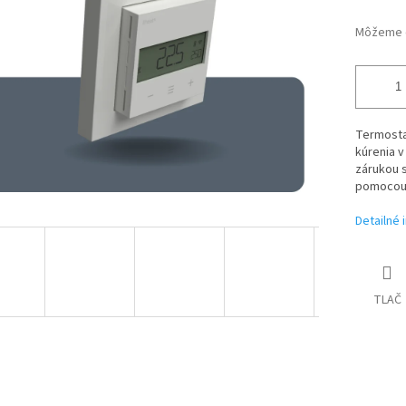
Môžeme d
Termostat
kúrenia 
zárukou s
pomocou 
Detailné 
TLAČ