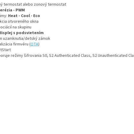
ný termostat alebo zonový termostat
erézia - PWM
žimy:
Heat - Cool - Eco
kcia otvoreného okna
ociácií na skupinu
displej s podsvietením
m uzamknutia/detský zámok
lizácia firmvéru (
OTA
)
tStart
oruje režimy šifrovania S0, S2 Authenticated Class, S2 Unauthenticated Cl