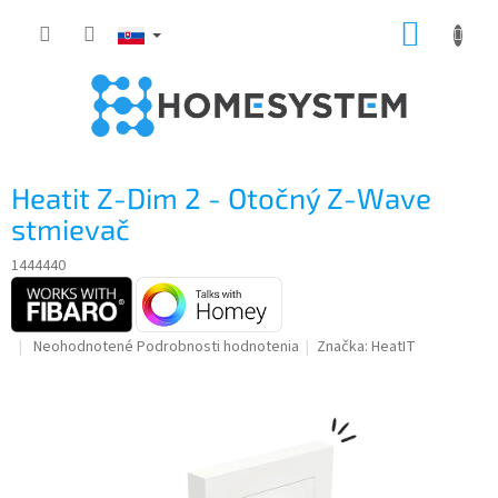
Prejsť
NÁKUP
na
obsah
KOŠÍK
Heatit Z-Dim 2 - Otočný Z-Wave
stmievač
1444440
Priemerné
Neohodnotené
Podrobnosti hodnotenia
Značka:
HeatIT
hodnotenie
produktu
je
0,0
z
5
hviezdičiek.