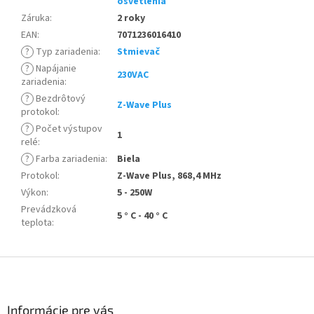
osvetlenia
Záruka
:
2 roky
EAN
:
7071236016410
?
Typ zariadenia
:
Stmievač
?
Napájanie
230VAC
zariadenia
:
?
Bezdrôtový
Z-Wave Plus
protokol
:
?
Počet výstupov
1
relé
:
?
Farba zariadenia
:
Biela
Protokol
:
Z-Wave Plus, 868,4 MHz
Výkon
:
5 - 250W
Prevádzková
5 ° C - 40 ° C
teplota
:
Z
á
p
ä
Informácie pre vás