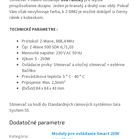
Stmievač v balení obsahuje
dva rámiky
pre lepšie
prispôsobenie dizajnu. Jeden je hranatý a druhý viac oblý. Pokiaľ
Vám však nevyhovuje farba, k Z-DIM2 je možné dokúpiť si čierny
rámik s kolieskom.
TECHNICKÉ PARAMETRE :
Prot
okol: Z-Wave, 868,4 MHz
Čip: Z-Wave 500 SDK 6,71,03
Menovité napätie: 230 V AC 50 Hz
Výkon: 5 - 250W
Ovládacie prvky: Stmievač a otočný stmievač + extérne
tlačítko
Prevádzková teplota: 5 ° C - 40 ° C
Pripojenie: Max. 2,5mm²
(DxŠxV):84 x 84 x 43 mm
Stmievač sa hodí do štandardných rámových systémov Gira
System 55.
Dodatočné parametre
Moduly pre ovládanie Smart 230V
Kategória
: