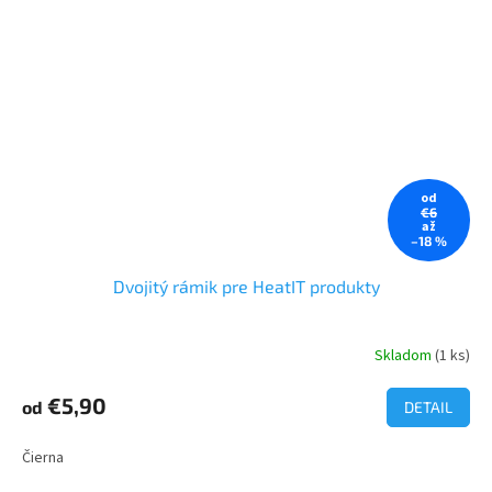
od
€6
až
–18 %
Dvojitý rámik pre HeatIT produkty
Skladom
(1 ks)
€5,90
od
DETAIL
Čierna