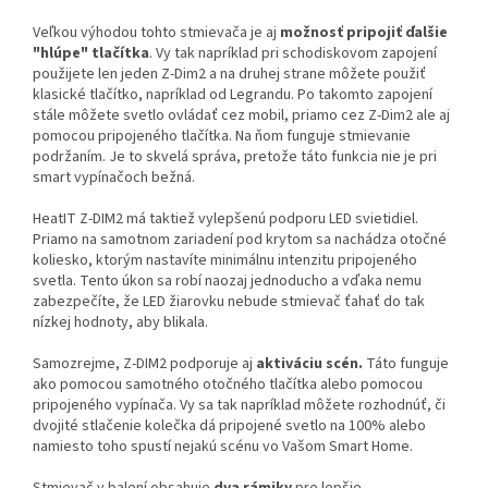
Veľkou výhodou tohto stmievača je aj
možnosť pripojiť ďalšie
"hlúpe" tlačítka
. Vy tak napríklad pri schodiskovom zapojení
použijete len jeden Z-Dim2 a na druhej strane môžete použiť
klasické tlačítko, napríklad od Legrandu. Po takomto zapojení
stále môžete svetlo ovládať cez mobil, priamo cez Z-Dim2 ale aj
pomocou pripojeného tlačítka. Na ňom funguje stmievanie
podržaním. Je to skvelá správa, pretože táto funkcia nie je pri
smart vypínačoch bežná.
HeatIT Z-DIM2 má taktiež vylepšenú podporu LED svietidiel.
Priamo na samotnom zariadení pod krytom sa nachádza otočné
koliesko, ktorým nastavíte minimálnu intenzitu pripojeného
svetla. Tento úkon sa robí naozaj jednoducho a vďaka nemu
zabezpečíte, že LED žiarovku nebude stmievač ťahať do tak
nízkej hodnoty, aby blikala.
Samozrejme, Z-DIM2 podporuje aj
aktiváciu scén.
Táto funguje
ako pomocou samotného otočného tlačítka alebo pomocou
pripojeného vypínača. Vy sa tak napríklad môžete rozhodnúť, či
dvojité stlačenie kolečka dá pripojené svetlo na 100% alebo
namiesto toho spustí nejakú scénu vo Vašom Smart Home.