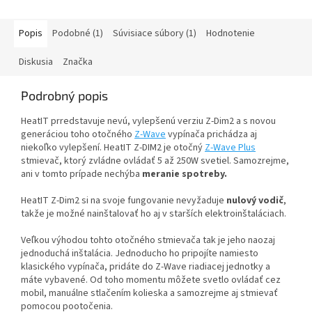
Popis
Podobné (1)
Súvisiace súbory (1)
Hodnotenie
Diskusia
Značka
Podrobný popis
HeatIT prredstavuje nevú, vylepšenú verziu Z-Dim2 a s novou
generáciou toho otočného
Z-Wave
vypínača prichádza aj
niekoľko vylepšení. HeatIT Z-DIM2 je otočný
Z-Wave Plus
stmievač, ktorý zvládne ovládať 5 až 250W svetiel. Samozrejme,
ani v tomto prípade nechýba
meranie spotreby.
HeatIT Z-Dim2 si na svoje fungovanie nevyžaduje
nulový vodič
,
takže je možné nainštalovať ho aj v starších elektroinštaláciach.
Veľkou výhodou tohto otočného stmievača tak je jeho naozaj
jednoduchá inštalácia. Jednoducho ho pripojíte namiesto
klasického vypínača, pridáte do Z-Wave riadiacej jednotky a
máte vybavené. Od toho momentu môžete svetlo ovládať cez
mobil, manuálne stlačením kolieska a samozrejme aj stmievať
pomocou pootočenia.