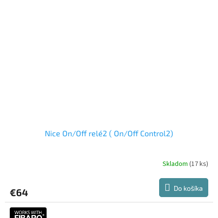
Nice On/Off relé2 ( On/Off Control2)
Skladom
(17 ks)
Do košíka
€64