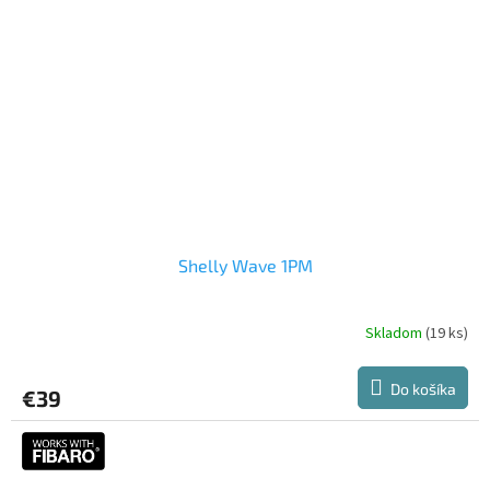
Shelly Wave 1PM
Skladom
(19 ks)
Priemerné
hodnotenie
produktu
Do košíka
€39
je
3,0
z
5
hviezdičiek.