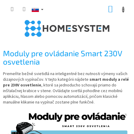
Prejsť
NÁKUP
na
obsah
KOŠÍK
Moduly pre ovládanie Smart 230V
osvetlenia
Premeňte bežné svietidlá na inteligentné bez nutnosti výmeny vašich
dizajnových vypínačov. V tejto kategórii nájdete
smart moduly a relé
pre 230V osvetlenie
, ktoré sa jednoducho schovajú priamo do
inštalačnej krabice v stene. Ovládajte svetlá pohodlne cez mobilnú
aplikáciu, hlasom alebo pomocou automatizácií, pričom klasické
manuálne klikanie na vypínač zostane plne funkčné.