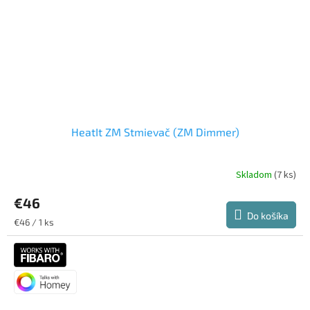
HeatIt ZM Stmievač (ZM Dimmer)
Skladom
(7 ks)
€46
Do košíka
Jednotková
€46 / 1 ks
cena: