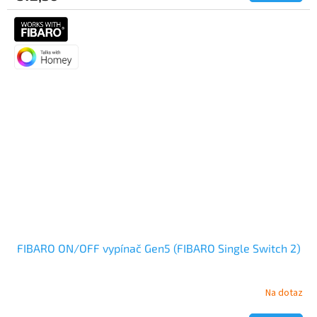
5,0
z
5
hviezdičiek.
FIBARO ON/OFF vypínač Gen5 (FIBARO Single Switch 2)
Na dotaz
Priemerné
hodnotenie