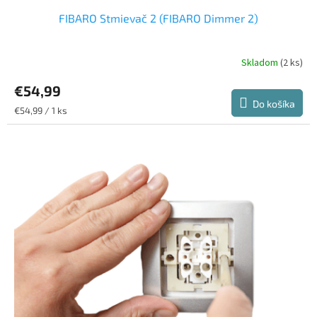
FIBARO Stmievač 2 (FIBARO Dimmer 2)
Skladom
(2 ks)
Priemerné
hodnotenie
€54,99
produktu
je
Do košíka
Jednotková
€54,99 / 1 ks
5,0
cena:
z
5
hviezdičiek.