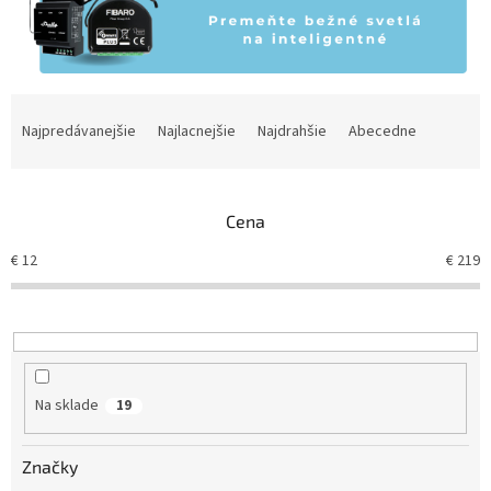
R
a
Najpredávanejšie
Najlacnejšie
Najdrahšie
Abecedne
d
e
n
Cena
i
e
€
12
€
219
p
r
o
d
u
k
Na sklade
19
t
o
v
Značky