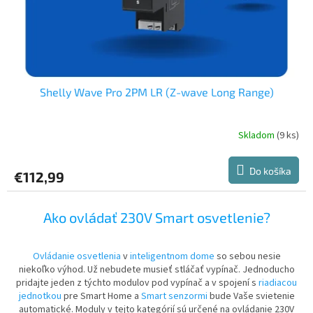
u
k
t
o
v
Shelly Wave Pro 2PM LR (Z-wave Long Range)
Skladom
(9 ks)
Do košíka
€112,99
Ako ovládať 230V Smart osvetlenie?
Ovládanie osvetlenia
v
inteligentnom dome
so sebou nesie
niekoľko výhod. Už nebudete musieť stláčať vypínač. Jednoducho
pridajte jeden z týchto modulov pod vypínač a v spojení s
riadiacou
jednotkou
pre Smart Home a
Smart senzormi
bude Vaše svietenie
automatické. Moduly v tejto kategórií sú určené na ovládanie 230V