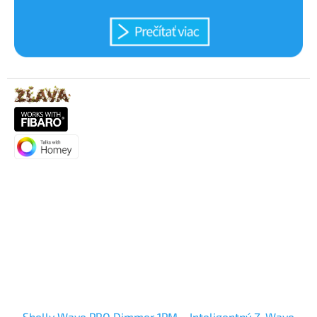
Shelly Wave PRO Dimmer 1PM – Inteligentný Z-Wave