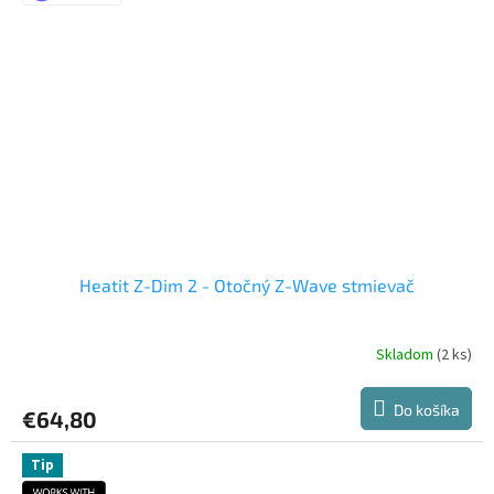
Heatit Z-Dim 2 - Otočný Z-Wave stmievač
Skladom
(2 ks)
Do košíka
€64,80
Tip