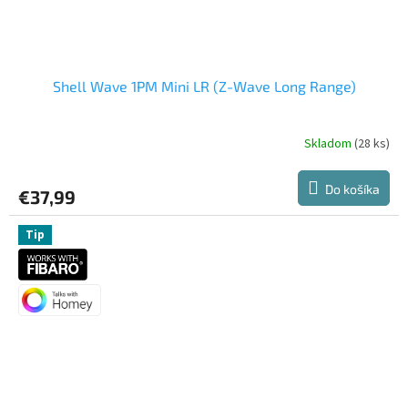
Shell Wave 1PM Mini LR (Z-Wave Long Range)
Skladom
(28 ks)
Priemerné
hodnotenie
produktu
Do košíka
€37,99
je
5,0
z
Tip
5
hviezdičiek.