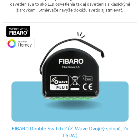
osvetlenia, a to ako LED osvetlenia tak aj osvetlenia s klasickými
žiarovkami. Stmievače navyše dokážu svetlo aj stmievať.
FIBARO Double Switch 2 (Z-Wave Dvojitý spínač, 2x
1.5kW)