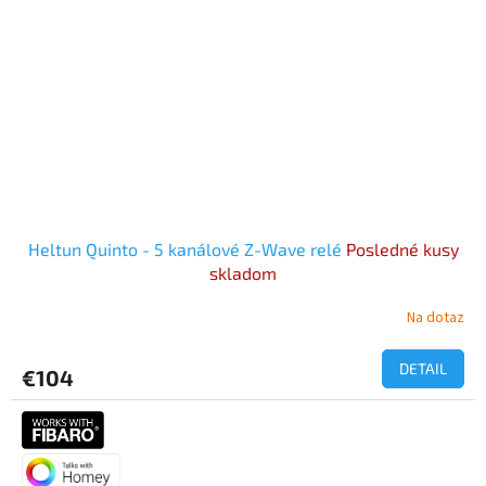
Heltun Quinto - 5 kanálové Z-Wave relé
Posledné kusy
skladom
Na dotaz
Priemerné
hodnotenie
produktu
DETAIL
€104
je
5,0
z
5
hviezdičiek.