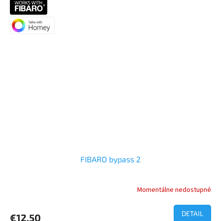
z
O
5
hviezdičiek.
FIBARO bypass 2
Momentálne nedostupné
Priemerné
hodnotenie
produktu
DETAIL
€12,50
je