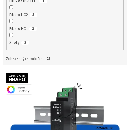
FIBARO HC3 LITE
1
Fibaro HC2
3
Fibaro HCL
3
Shelly
3
Zobrazených položiek:
23
V
ý
p
i
s
p
r
o
d