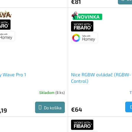
€81
y Wave Pro 1
Nice RGBW ovládač (RGBW-
Control)
Skladom
(8 ks)
T
Do košíka
€64
,19