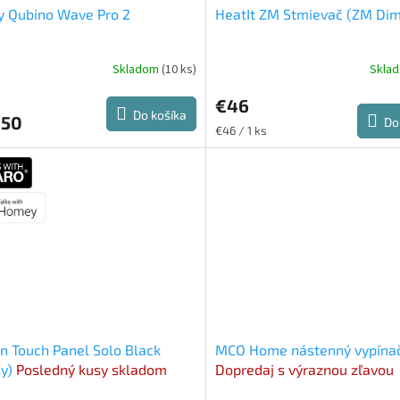
y Qubino Wave Pro 2
HeatIt ZM Stmievač (ZM Di
Skladom
(10 ks)
Skla
€46
Do košíka
,50
Do
Jednotková
€46 / 1 ks
cena:
n Touch Panel Solo Black
MCO Home nástenný vypína
ny)
Posledný kusy skladom
Dopredaj s výraznou zľavou