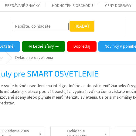
PREDÁVANÉ ZNAČKY
HODNOTENIE OBCHODU
CENY DOPRAVY
HĽADAŤ
Ostatné
☀️ Letné zľavy ☀️
Dopredaj
Novinky v ponuk
me
Ovládanie osvetlenia
uly pre SMART OSVETLENIE
 svoje bežné osvetlenie na inteligentné bez nutnosti meniť žiarovky či vy
o inštalačnej krabice pod váš existujúci vypínač, vďaka čomu získate možno
zované scény alebo plynule meniť intenzitu svietenia. Užite si maximálny
redstáv.
Ovládanie 230V
Ovládanie
N