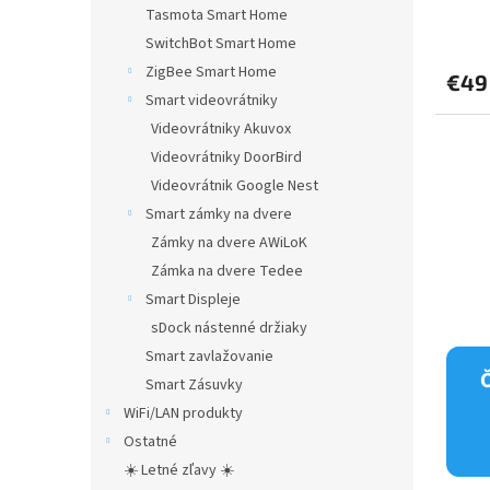
Tasmota Smart Home
Priem
hodno
SwitchBot Smart Home
produ
ZigBee Smart Home
€49
je
Smart videovrátniky
5,0
z
Videovrátniky Akuvox
5
Videovrátniky DoorBird
hviezd
Videovrátnik Google Nest
Smart zámky na dvere
Zámky na dvere AWiLoK
Zámka na dvere Tedee
Smart Displeje
sDock nástenné držiaky
Smart zavlažovanie
Smart Zásuvky
WiFi/LAN produkty
Ostatné
☀️ Letné zľavy ☀️