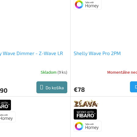
ly Wave Dimmer - Z-Wave LR
Shelly Wave Pro 2PM
Skladom
(9 ks)
Momentálne ne
Do košíka
€78
,90