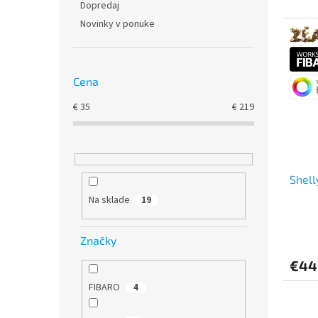
Dopredaj
Novinky v ponuke
Cena
€
35
€
219
Shell
Na sklade
19
Značky
€44
FIBARO
4