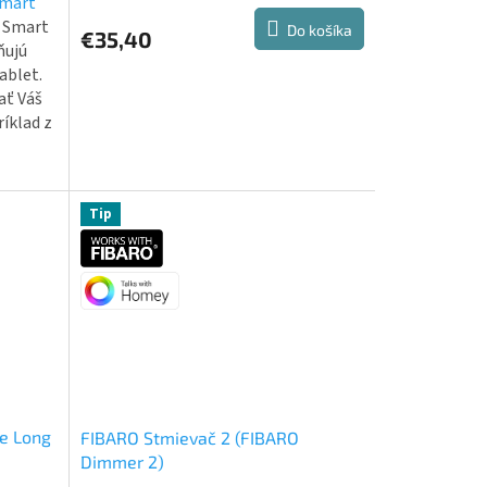
mart
produktu
y Smart
Do košíka
€35,40
je
ňujú
5,0
ablet.
z
ať Váš
5
íklad z
hviezdičiek.
Tip
e Long
FIBARO Stmievač 2 (FIBARO
Dimmer 2)