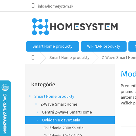
Prejsť
info@homesystem.sk
na
obsah
Smart Home produkty
WiFi/LAN produkty
Domov
Smart Home produkty
Z-Wave Smart Ho
B
Mod
o
Preskočiť
č
Kategórie
kategórie
Premeňte
n
priamo d
ý
Smart Home produkty
automati
p
vašich p
Z-Wave Smart Home
a
Centrá Z-Wave Smart Home
n
e
Ovládanie osvetlenia
l
Ovládanie 230V Svetla