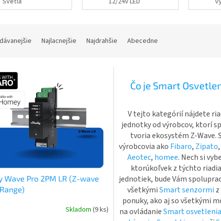
Svetla
12/24V LED
v
dávanejšie
Najlacnejšie
Najdrahšie
Abecedne
Čo je Smart Osvetle
V tejto kategórií nájdete ri
jednotky od výrobcov, ktorí s
tvoria ekosystém Z-Wave. 
výrobcovia ako
Fibaro
,
Zipato
Aeotec
,
homee
. Nech si vyb
ktorúkoľvek z týchto riadi
jednotiek, bude Vám spolupra
ly Wave Pro 2PM LR (Z-wave
všetkými
Smart senzormi
z
 Range)
ponuky, ako aj so všetkými 
Skladom
(9 ks)
na ovládanie
Smart osvetleni