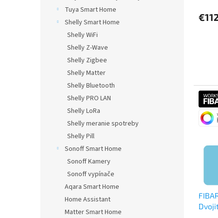
Tuya Smart Home
€11
Shelly Smart Home
Shelly WiFi
Shelly Z-Wave
Shelly Zigbee
Shelly Matter
Shelly Bluetooth
Shelly PRO LAN
Shelly LoRa
Shelly meranie spotreby
Shelly Pill
Sonoff Smart Home
Sonoff Kamery
Sonoff vypínače
Aqara Smart Home
FIBA
Home Assistant
Dvoji
Matter Smart Home