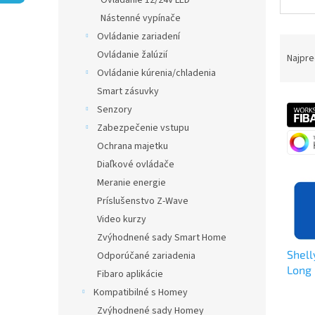
Ovládanie 12/24V LED
Nástenné vypínače
Ovládanie zariadení
R
Ovládanie žalúzií
a
Najpre
d
Ovládanie kúrenia/chladenia
e
Smart zásuvky
V
n
Senzory
ý
i
Zabezpečenie vstupu
p
e
Ochrana majetku
i
p
s
r
Diaľkové ovládače
p
o
Meranie energie
r
d
Príslušenstvo Z-Wave
o
u
Video kurzy
d
k
Zvýhodnené sady Smart Home
u
t
Shel
k
Odporúčané zariadenia
o
Long
t
v
Fibaro aplikácie
o
Kompatibilné s Homey
v
Zvýhodnené sady Homey