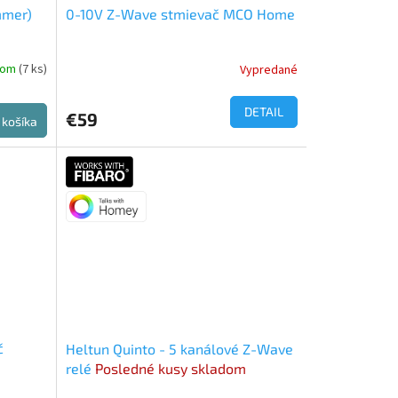
mmer)
0-10V Z-Wave stmievač MCO Home
dom
(7 ks)
Vypredané
DETAIL
€59
 košíka
č
Heltun Quinto - 5 kanálové Z-Wave
relé
Posledné kusy skladom