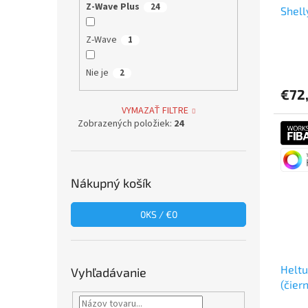
Z-Wave Plus
24
Shell
Z-Wave
1
Nie je
2
€72
VYMAZAŤ FILTRE
Zobrazených položiek:
24
Nákupný košík
0
KS /
€0
Heltu
Vyhľadávanie
(čier