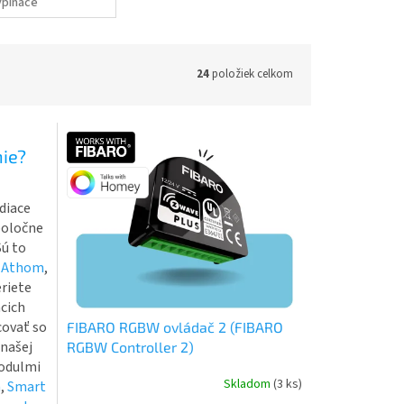
ypínače
24
položiek celkom
nie?
adiace
poločne
Sú to
,
Athom
,
eriete
acich
covať so
FIBARO RGBW ovládač 2 (FIBARO
 našej
RGBW Controller 2)
modulmi
Skladom
(3 ks)
a
,
Smart
Priemerné
hodnotenie