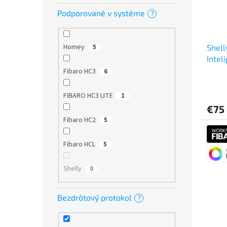
Podporované v systéme
?
Homey
Shel
5
Intel
mera
Fibaro HC3
6
FIBARO HC3 LITE
1
€75
Fibaro HC2
5
Fibaro HCL
5
Shelly
0
Bezdrôtový protokol
?