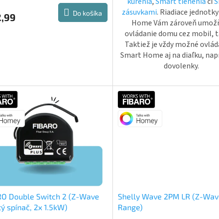
kúrenia
,
Smart tienenia
či
S
zásuvkami
. Riadiace jednotk
Do košíka
2,99
Home Vám zároveň umož
ovládanie domu cez mobil, t
Taktiež je vždy možné ovlád
Smart Home aj na diaľku, napr
dovolenky.
RO Double Switch 2 (Z-Wave
Shelly Wave 2PM LR (Z-Wav
tý spínač, 2x 1.5kW)
Range)