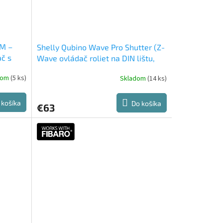
PM –
Shelly Qubino Wave Pro Shutter (Z-
č s
Wave ovládač roliet na DIN lištu,
16A)
dom
(5 ks)
Skladom
(14 ks)
 košíka
Do košíka
€63