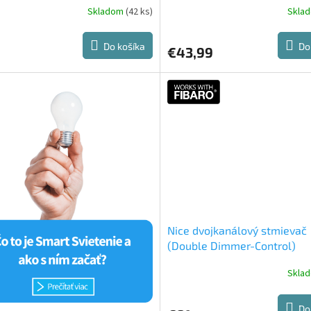
Skladom
(42 ks)
Skla
erné
Priemerné
tenie
hodnotenie
ktu
produktu
Do košíka
Do
€43,99
je
5,0
z
5
ičiek.
hviezdičiek.
Nice dvojkanálový stmievač
(Double Dimmer-Control)
Skla
Do