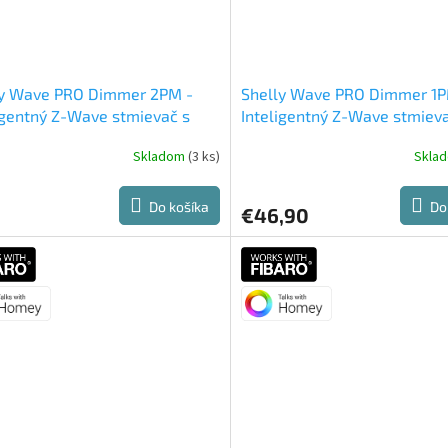
ly Wave PRO Dimmer 2PM -
Shelly Wave PRO Dimmer 1
igentný Z-Wave stmievač s
Inteligentný Z-Wave stmieva
ním spotreby
meraním spotreby 1PM
Skladom
(3 ks)
Skla
Do košíka
Do
€46,90