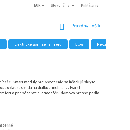
EUR
Slovenčina
DÔVODY NÁKUPU U NÁS
AKO NAKUPOVAŤ
Prihlásenie
VEĽKOOBCHOD
NÁKUPNÝ
Prázdny košík
KOŠÍK
e
Elektrické garniže na mieru
Blog
Reklamácie a vráte
pínače. Smart moduly pre osvetlenie sa inštalujú skryto
sť ovládať svetlá na diaľku z mobilu, vytvárať
 komfort a prispôsobte si atmosféru domova presne podľa
ástenné