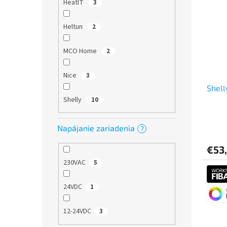
HeatIT
3
Heltun
2
MCO Home
2
Nice
3
Shel
Shelly
10
Napájanie zariadenia
?
€53
230VAC
5
24VDC
1
12-24VDC
3