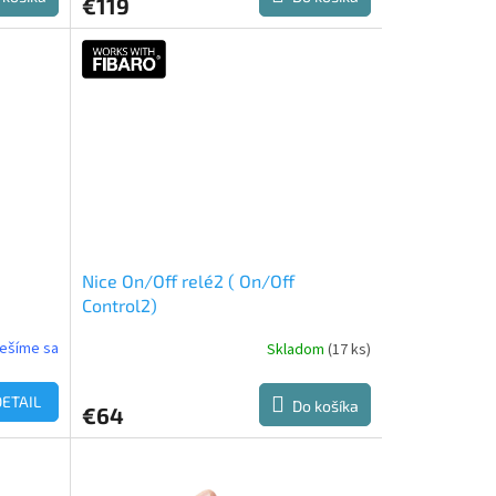
€119
Nice On/Off relé2 ( On/Off
Control2)
ešíme sa
Skladom
(17 ks)
DETAIL
Do košíka
€64