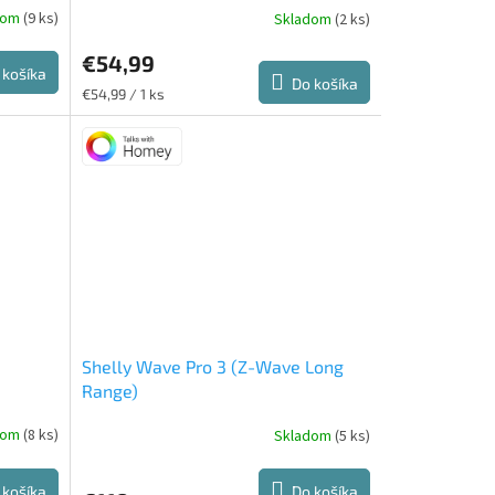
dom
(9 ks)
Skladom
(2 ks)
Priemerné
hodnotenie
€54,99
produktu
 košíka
je
Do košíka
Jednotková
€54,99 / 1 ks
5,0
cena:
z
5
hviezdičiek.
Shelly Wave Pro 3 (Z-Wave Long
Range)
dom
(8 ks)
Skladom
(5 ks)
 košíka
Do košíka