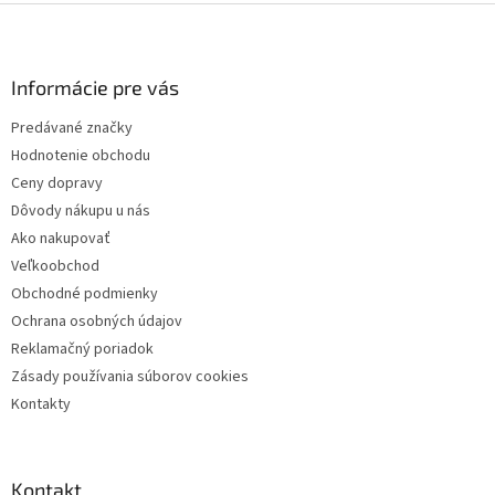
Z
á
p
ä
Informácie pre vás
t
Predávané značky
i
Hodnotenie obchodu
e
Ceny dopravy
Dôvody nákupu u nás
Ako nakupovať
Veľkoobchod
Obchodné podmienky
Ochrana osobných údajov
Reklamačný poriadok
Zásady používania súborov cookies
Kontakty
Kontakt