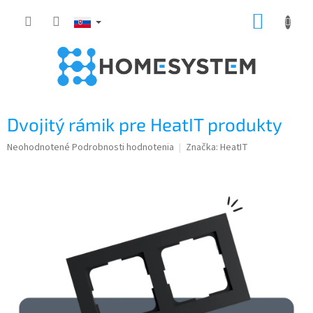
Prejsť
NÁKUP
na
obsah
KOŠÍK
Dvojitý rámik pre HeatIT produkty
Priemerné
Neohodnotené
Podrobnosti hodnotenia
Značka:
HeatIT
hodnotenie
produktu
je
0,0
z
5
hviezdičiek.