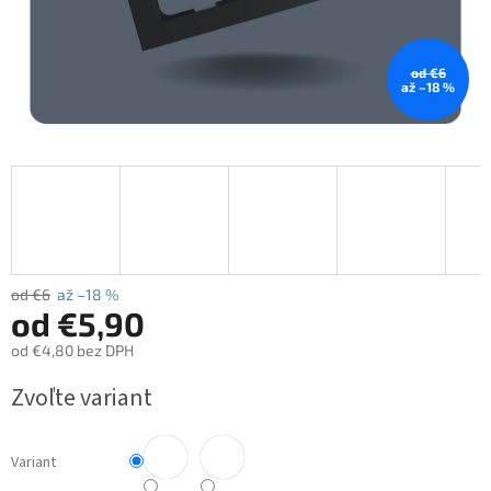
od €6
až –18 %
od €6
až –18 %
od
€5,90
od
€4,80
bez DPH
Jednotková
Zvoľte variant
cena:
Variant