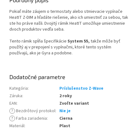
Podrobný popis
Pokiaľ máte záujem o termostaty alebo stmievacie vypínače
HeatIT Z-DIM a hľadáte riešenie, ako ich umiestniť za sebou, tak
ste ho práve našli. Dvojitý rámik HeatIT umožňuje umiestnenie
dvoch produktov vedľa seba.
Tento rámik spĺňa špecifikácie
System 55,
takže môže byť
použítý aj v prepojení s vypínačmi, ktoré tento systém
používajú, ako je Gyra a podobne.
Dodatočné parametre
Kategória
:
Príslušenstvo Z-Wave
Záruka
:
2 roky
EAN
:
Zvoľte variant
?
Bezdrôtový protokol
:
Nie je
?
Farba zariadenia
:
Cierna
Materiál
:
Plast