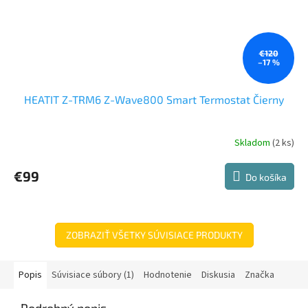
€120
–17 %
HEATIT Z-TRM6 Z-Wave800 Smart Termostat Čierny
Skladom
(2 ks)
€99
Do košíka
ZOBRAZIŤ VŠETKY SÚVISIACE PRODUKTY
Popis
Súvisiace súbory (1)
Hodnotenie
Diskusia
Značka