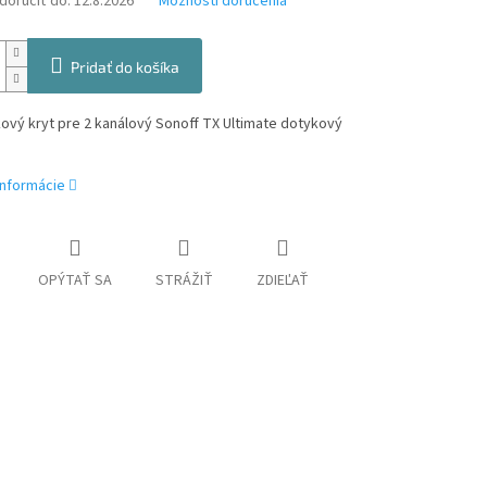
oručiť do:
12.8.2026
Možnosti doručenia
Pridať do košíka
ový kryt pre 2 kanálový Sonoff TX Ultimate dotykový
informácie
OPÝTAŤ SA
STRÁŽIŤ
ZDIEĽAŤ