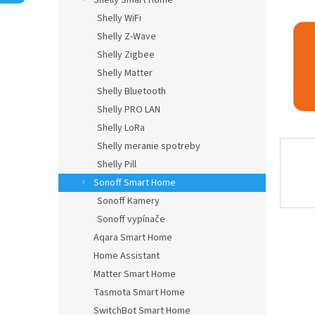
Shelly Smart Home
Shelly WiFi
Shelly Z-Wave
Shelly Zigbee
Shelly Matter
Shelly Bluetooth
Shelly PRO LAN
Shelly LoRa
Shelly meranie spotreby
Shelly Pill
Sonoff Smart Home
Sonoff Kamery
Sonoff vypínače
Aqara Smart Home
Home Assistant
Matter Smart Home
Tasmota Smart Home
SwitchBot Smart Home