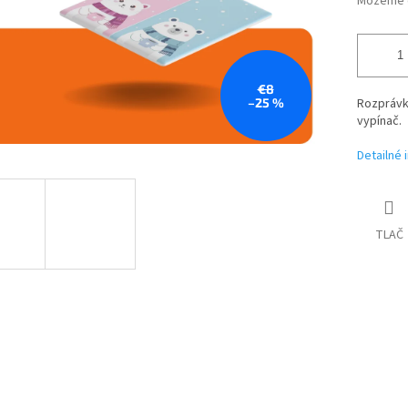
Môžeme d
€8
–25 %
Rozprávk
vypínač.
Detailné 
TLAČ