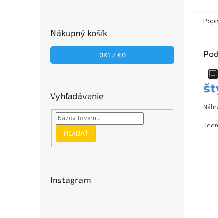
Popi
Nákupný košík
Pod
0
KS /
€0

št
Vyhľadávanie
Náhr
Jedn
HĽADAŤ
Instagram