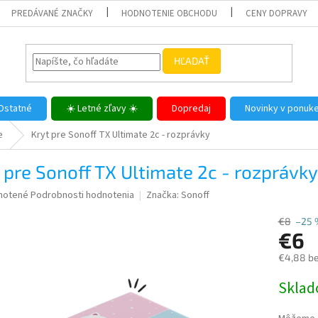
PREDÁVANÉ ZNAČKY
HODNOTENIE OBCHODU
CENY DOPRAVY
HĽADAŤ
Ostatné
☀️ Letné zľavy ☀️
Dopredaj
Novinky v ponuk
e
Kryt pre Sonoff TX Ultimate 2c - rozprávky
 pre Sonoff TX Ultimate 2c - rozprávky
né
notené
Podrobnosti hodnotenia
Značka:
Sonoff
nie
u
€8
–25 
€6
€4,88 b
Jednotk
Skla
iek.
cena: