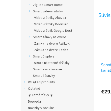
ZigBee Smart Home
Smart videovrátniky
Súvis
Videovrátniky Akuvox
Videovrátniky DoorBird
Videovrátnik Google Nest
Smart zámky na dvere
Zámky na dvere AWiLoK
Zámka na dvere Tedee
Smart Displeje
sDock nástenné držiaky
Sonof
Smart zavlažovanie
kanál
vypín
Smart Zásuvky
WiFi/LAN produkty
Ostatné
€29
☀️ Letné zľavy ☀️
Dopredaj
Novinky v ponuke