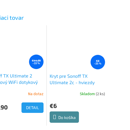
iaci tovar
€44,99
€8
–33 %
–25 %
f TX Ultimate 2
Kryt pre Sonoff TX
ový WiFi dotykový
Ultimate 2c - hviezdy
ač s podsvietením
Na dotaz
Skladom
(2 ks)
€6
,90
DETAIL
Do košíka