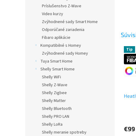
Príslušenstvo Z-Wave
Video kurzy
Zvýhodnené sady Smart Home
Odporúčané zariadenia
Súvis
Fibaro aplikácie
Kompatibilné s Homey
Tip
Zvýhodnené sady Homey
Tuya Smart Home
Shelly Smart Home
Shelly WiFi
Shelly Z-Wave
Shelly Zigbee
HeatI
Shelly Matter
Shelly Bluetooth
Priem
Shelly PRO LAN
hodno
Shelly LoRa
produ
€99
Shelly meranie spotreby
je