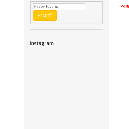
Podp
HĽADAŤ
Instagram