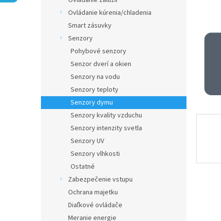
Ovládanie žalúzií
Ovládanie kúrenia/chladenia
Smart zásuvky
Senzory
Pohybové senzory
Senzor dverí a okien
Senzory na vodu
Senzory teploty
Senzory dymu
Senzory kvality vzduchu
Senzory intenzity svetla
Senzory UV
Senzory vlhkosti
Ostatné
Zabezpečenie vstupu
Ochrana majetku
Diaľkové ovládače
Meranie energie