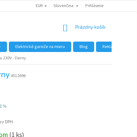
EUR
Slovenčina
DÔVODY NÁKUPU U NÁS
AKO NAKUPOVAŤ
Prihlásenie
VEĽKOOBCHOD
NÁKUPNÝ
Prázdny košík
KOŠÍK
e
Elektrické garniže na mieru
Blog
Reklamácie a vráte
 230V - čierny
rny
4512696
2 %
ez DPH
ová
dom
(1 ks)