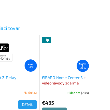
iaci tovar
Tip
€684,1
€102
8
–2 %
–32 %
t Z-Relay
FIBARO Home Center 3
+
videonávody zdarma
Na dotaz
Skladom
(2 ks)
erné
Priemerné
tenie
hodnotenie
€465
ktu
produktu
DETAIL
je