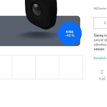
Môžeme d
€156
–42 %
Čierny
H
senzor d
výhodou 
senzor
.
Detailné 
TLAČ