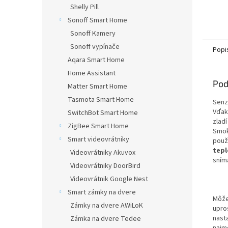
5,0
Shelly Pill
z
Sonoff Smart Home
5
hviezd
Sonoff Kamery
Sonoff vypínače
Popi
Aqara Smart Home
Home Assistant
Pod
Matter Smart Home
Tasmota Smart Home
Senz
Vďak
SwitchBot Smart Home
zlad
ZigBee Smart Home
Smo
Smart videovrátniky
použ
tepl
Videovrátniky Akuvox
sním
Videovrátniky DoorBird
Videovrátnik Google Nest
Smart zámky na dvere
Môže
Zámky na dvere AWiLoK
upro
nast
Zámka na dvere Tedee