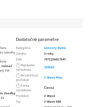
Dodatočné parametre
iaru.
Kategória
:
Senzory dymu
bez námahy
Záruka
:
2 roky
EAN
:
7071236017547
ôžete
?
Napájanie
,
snímač
230VAC
zariadenia
:
aný PIR
?
Bezdrôtový
Z-Wave Plus
protokol
:
?
Farba
Čierna
zariadenia
:
nie chodby
Protokol
:
Z-Wave
 dá
Čip
:
Z-Wave 500