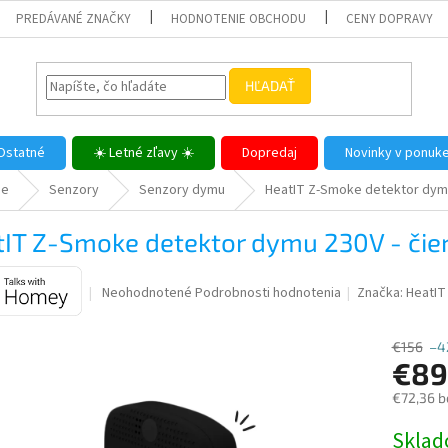
PREDÁVANÉ ZNAČKY
HODNOTENIE OBCHODU
CENY DOPRAVY
HĽADAŤ
Ostatné
☀️ Letné zľavy ☀️
Dopredaj
Novinky v ponuk
me
Senzory
Senzory dymu
HeatIT Z-Smoke detektor dymu
tIT Z-Smoke detektor dymu 230V - čie
Priemerné
Neohodnotené
Podrobnosti hodnotenia
Značka:
HeatIT
hodnotenie
produktu
€156
–4
je
€89
0,0
z
€72,36 b
5
hviezdičiek.
Jednotk
Skla
cena: