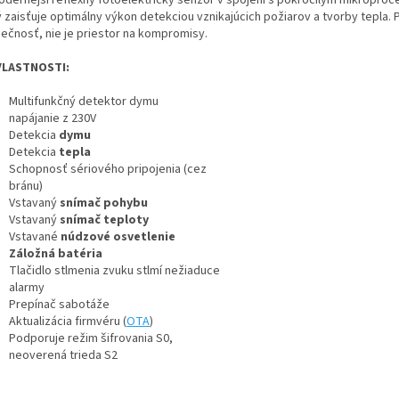
odernejší reflexný fotoelektrický senzor v spojení s pokročilým mikropro
 zaisťuje optimálny výkon detekciou vznikajúcich požiarov a tvorby tepla. P
ečnosť, nie je priestor na kompromisy.
STNOSTI:
Multifunkčný detektor dymu
napájanie z 230V
Detekcia
dymu
Detekcia
tepla
Schopnosť sériového pripojenia (cez
bránu)
Vstavaný
snímač pohybu
Vstavaný
snímač teploty
Vstavané
núdzové osvetlenie
Záložná batéria
Tlačidlo stlmenia zvuku stlmí nežiaduce
alarmy
Prepínač sabotáže
Aktualizácia firmvéru (
OTA
)
Podporuje režim šifrovania S0,
neoverená trieda S2