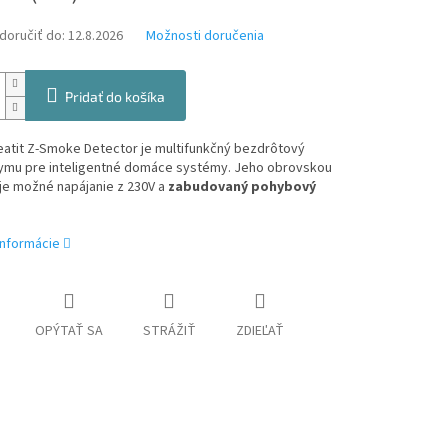
oručiť do:
12.8.2026
Možnosti doručenia
Pridať do košíka
eatit Z-Smoke Detector je multifunkčný bezdrôtový
ymu pre inteligentné domáce systémy. Jeho obrovskou
je možné napájanie z 230V a
zabudovaný pohybový
informácie
OPÝTAŤ SA
STRÁŽIŤ
ZDIEĽAŤ