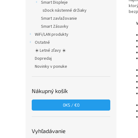
najm
Smart Displeje
ktorý
sDock nástenné držiaky
bezp
Smart zavlažovanie
VLA
Smart Zásuvky
WiFi/LAN produkty
Ostatné
☀️ Letné zľavy ☀️
Dopredaj
Novinky v ponuke
Nákupný košík
0
KS /
€0
Vyhľadávanie