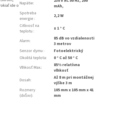
cesorom,
230 V AC 50 Hz, 200
Napätie
:
okiaľ ide o
mAh,
Spotreba
2,2 W
energie
:
Citlivosť na
± 1 ° C
teplotu
:
85 dB vo vzdialenosti
Alarm
:
3 metrov
Senzor dymu
:
Fotoelektrický
Okolitá teplota
:
0 ° C až 50 ° C
85% relatívna
Vlhkosť Max.
:
vlhkosť
Až 8 m pri montážnej
Dosah
:
výške 3 m
Rozmery
105 mm x 105 mm x 41
(dxŠxv)
:
mm