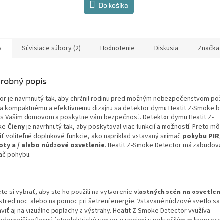
5,0
Do košíka
z
5
ičiek.
hviezdičiek.
s
Súvisiace súbory (2)
Hodnotenie
Diskusia
Značka
robný popis
or je navrhnutý tak, aby chránil rodinu pred možným nebezpečenstvom pož
a kompaktnému a efektívnemu dizajnu sa detektor dymu Heatit Z-Smoke 
í s Vašim domovom a poskytne vám bezpečnosť. Detektor dymu Heatit Z-
ke
Čieny
je navrhnutý tak, aby poskytoval viac funkcií a možností. Preto m
iť voliteľné doplnkové funkcie, ako napríklad vstavaný snímač
pohybu PIR
oty a / alebo núdzové osvetlenie
. Heatit Z-Smoke Detector má zabudov
ač pohybu.
te si vybrať, aby ste ho použili na vytvorenie
vlastných scén na osvetle
stred noci alebo na pomoc pri šetrení energie. Vstavané núdzové svetlo sa
aviť aj na vizuálne poplachy a výstrahy. Heatit Z-Smoke Detector využíva