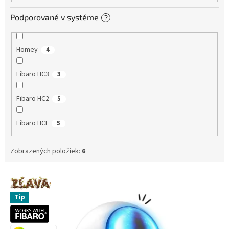
Podporované v systéme
?
Homey
4
Fibaro HC3
3
Fibaro HC2
5
Fibaro HCL
5
Zobrazených položiek:
6
V
ý
p
Tip
i
s