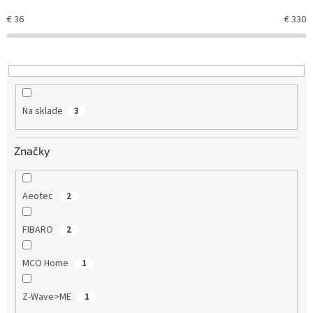
e
€
36
€
330
p
r
o
d
u
k
Na sklade
3
t
o
v
Značky
Aeotec
2
FIBARO
2
MCO Home
1
Z-Wave>ME
1