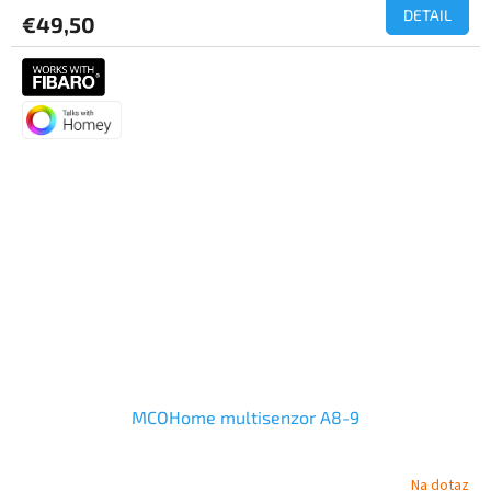
DETAIL
€49,50
MCOHome multisenzor A8-9
Na dotaz
Priemerné