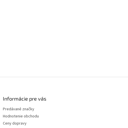
s
u
Z
á
p
ä
Informácie pre vás
t
Predávané značky
i
Hodnotenie obchodu
e
Ceny dopravy