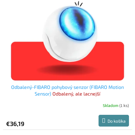
hviezdičiek.
Odbalený-FIBARO pohybový senzor (FIBARO Motion
Sensor)
Odbalený, ale lacnejší
Skladom
(1 ks)
Do košíka
€36,19