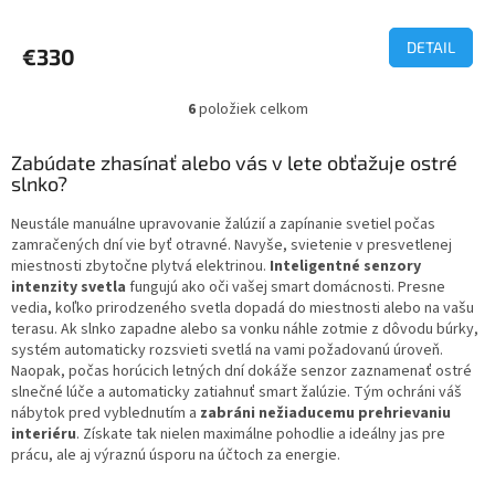
hodnotenie
produktu
DETAIL
€330
je
5,0
z
6
položiek celkom
O
5
v
hviezdičiek.
l
Zabúdate zhasínať alebo vás v lete obťažuje ostré
á
slnko?
d
a
Neustále manuálne upravovanie žalúzií a zapínanie svetiel počas
c
zamračených dní vie byť otravné. Navyše, svietenie v presvetlenej
i
miestnosti zbytočne plytvá elektrinou.
Inteligentné senzory
e
intenzity svetla
fungujú ako oči vašej smart domácnosti. Presne
p
vedia, koľko prirodzeného svetla dopadá do miestnosti alebo na vašu
r
terasu. Ak slnko zapadne alebo sa vonku náhle zotmie z dôvodu búrky,
v
systém automaticky rozsvieti svetlá na vami požadovanú úroveň.
k
Naopak, počas horúcich letných dní dokáže senzor zaznamenať ostré
y
slnečné lúče a automaticky zatiahnuť smart žalúzie. Tým ochráni váš
v
nábytok pred vyblednutím a
zabráni nežiaducemu prehrievaniu
ý
interiéru
. Získate tak nielen maximálne pohodlie a ideálny jas pre
p
prácu, ale aj výraznú úsporu na účtoch za energie.
i