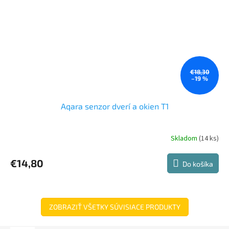
€18,30
–19 %
Aqara senzor dverí a okien T1
Skladom
(14 ks)
Priemerné
hodnotenie
produktu
€14,80
Do košíka
je
5,0
z
5
hviezdičiek.
ZOBRAZIŤ VŠETKY SÚVISIACE PRODUKTY