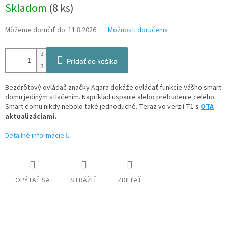
Jednotková
Skladom
(8 ks)
cena:
Môžeme doručiť do:
11.8.2026
Možnosti doručenia
Pridať do košíka
Bezdrôtový ovládač značky Aqara dokáže ovládať funkcie Vášho smart
domu jediným stlačením. Napríklad uspanie alebo prebudenie celého
Smart domu nikdy nebolo také jednoduché. Teraz vo verzií T1
s
OTA
aktualizáciami.
Detailné informácie
OPÝTAŤ SA
STRÁŽIŤ
ZDIEĽAŤ