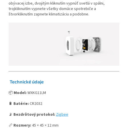
obývacej izbe, dvojitým kliknutím vypnúť svetlá v spálni,
trojkliknuitím vypnete všetky domáce spotrebiče a
štvorkliknutím zapnete klimatizáciu a podobne.
Technické údaje
📦
Model:
WXKG11LM
🔋
Batérie:
CR2032
📡
Bezdrôtový protokol:
Zigbee
📏
Rozmery:
45 × 45 × 12 mm