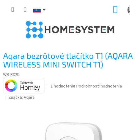
Prejsť
NÁKUP
na
obsah
KOŠÍK
Aqara bezrôtové tlačítko T1 (AQARA
WIRELESS MINI SWITCH T1)
WB-R02D
Priemerné
1 hodnotenie
Podrobnosti hodnotenia
hodnotenie
Značka:
Aqara
produktu
je
5,0
z
5
hviezdičiek.