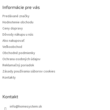
p
ä
Informácie pre vás
t
Predávané značky
i
Hodnotenie obchodu
e
Ceny dopravy
Dôvody nákupu u nás
Ako nakupovať
Veľkoobchod
Obchodné podmienky
Ochrana osobných údajov
Reklamačný poriadok
Zásady používania súborov cookies
Kontakty
Kontakt
info
@
homesystem.sk