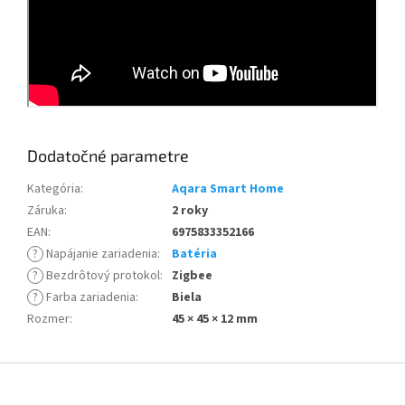
Dodatočné parametre
Kategória
:
Aqara Smart Home
Záruka
:
2 roky
EAN
:
6975833352166
?
Napájanie zariadenia
:
Batéria
?
Bezdrôtový protokol
:
Zigbee
?
Farba zariadenia
:
Biela
Rozmer
:
45 × 45 × 12 mm
Z
á