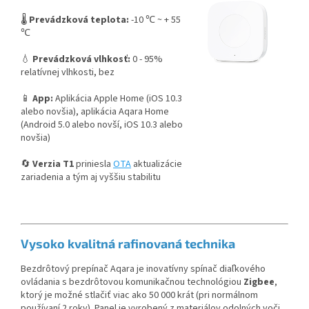
🌡️
Prevádzková teplota:
-10 ℃ ~ + 55
℃
💧
Prevádzková vlhkosť:
0 - 95%
relatívnej vlhkosti, bez
📱
App:
Aplikácia Apple Home (iOS 10.3
alebo novšia), aplikácia Aqara Home
(Android
5.0 alebo novší, iOS 10.3 alebo
novšia)
🔄
Verzia T1
priniesla
OTA
aktualizácie
zariadenia a tým aj vyššiu stabilitu
Vysoko kvalitná rafinovaná technika
Bezdrôtový prepínač Aqara je inovatívny spínač diaľkového
ovládania s bezdrôtovou komunikačnou technológiou
Zigbee
,
ktorý je možné stlačiť viac ako 50 000 krát (pri normálnom
používaní 2 roky). Panel je vyrobený z materiálov odolných voči