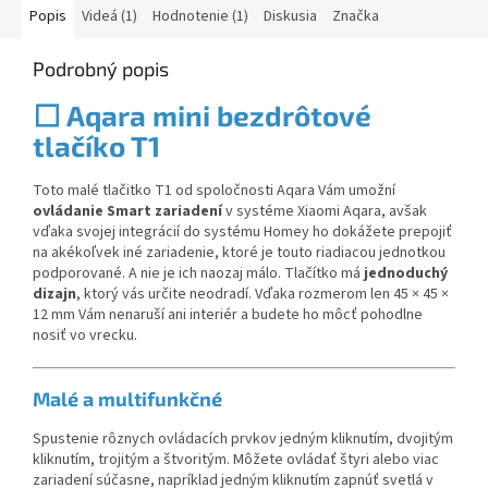
Popis
Videá (1)
Hodnotenie (1)
Diskusia
Značka
Podrobný popis
⬜
Aqara mini bezdrôtové
tlačíko T1
Toto malé tlačitko T1 od spoločnosti Aqara Vám umožní
ovládanie Smart zariadení
v systéme Xiaomi Aqara, avšak
vďaka svojej integrácií do systému Homey ho dokážete prepojiť
na akékoľvek iné zariadenie, ktoré je touto riadiacou jednotkou
podporované. A nie je ich naozaj málo. Tlačítko má
jednoduchý
dizajn
, ktorý vás určite neodradí. Vďaka rozmerom len
45 × 45 ×
12 mm Vám nenaruší ani interiér a budete ho môcť pohodlne
nosiť vo vrecku.
Malé a multifunkčné
Spustenie rôznych ovládacích prvkov jedným kliknutím, dvojitým
kliknutím, trojitým a štvoritým. Môžete ovládať štyri alebo viac
zariadení súčasne, napríklad jedným kliknutím zapnúť svetlá v