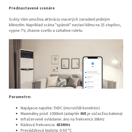
Prednastavené scenáre
Scény Vám umožnia aktiváciu viacerých zariadení jediným
kliknutím. Napríklad scéna "spánok" nastaví klímu na 25 stupňov,
vypne TV, zhasne svetlo a zatiahne roletu.
Parametre:
Napájacie napätie: 5VDC (microUSB konektor)
Maximálny prúd: 1000mA (adaptér
NIE
je súčasťou balenia)
Infračervené ovládanie: áno na frekvencii 38kHz
Rádiová frekvencia:
433MHz
Prevádzková teplota: 0-50 °C