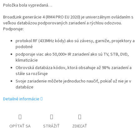
Položka bola vypredaná…
BroadLink generácie 4 (RM4 PRO EU 2020) je univerzálnym ovládaním s
veľkou databázou podporovaných zariadení a rýchlou odozvou.
Podporuje:
protokol RF (433MHz kódy) ako sú závesy, garniže, projektory a
podobné
podporuje viac ako 50,000+ IR zariadení ako sú TV, STB, DVD,
klimatizácie
Obrovská databáza kódov, ktorá obsahuje až 98% zariadení a
stále sa rozširuje
Svoje zariadenie môžete jednoducho naučiť, pokiaľ už nie je v
databáze
Detailné informácie
OPÝTAŤ SA
STRÁŽIŤ
ZDIEĽAŤ