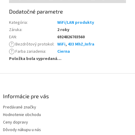
Dodatočné parametre
Kategória
:
WiFi/LAN produkty
Záruka
:
2 roky
EAN
:
6924826703560
?
Bezdrôtový protokol
:
WiFi
,
433 MhZ,Infra
?
Farba zariadenia
:
Cierna
Položka bola vypredaná…
Z
á
p
ä
Informácie pre vás
t
Predávané značky
i
Hodnotenie obchodu
e
Ceny dopravy
Dôvody nákupu u nás