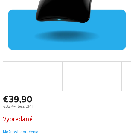
€39,90
€32,44 bez DPH
Jednotková
Vypredané
cena:
Možnosti doručenia