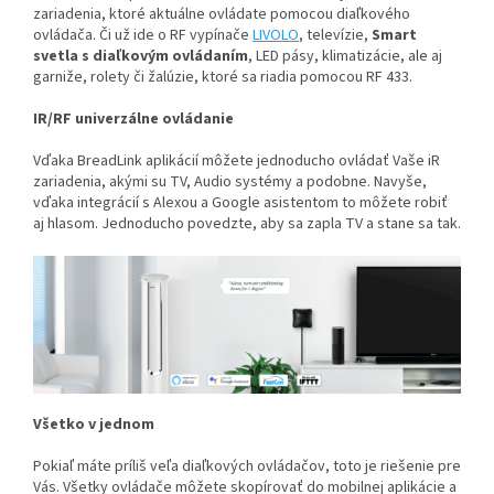
zariadenia, ktoré aktuálne ovládate pomocou diaľkového
ovládača. Či už ide o RF vypínače
LIVOLO
, televízie,
Smart
svetla s diaľkovým ovládaním
, LED pásy, klimatizácie, ale aj
garniže, rolety či žalúzie, ktoré sa riadia pomocou RF 433.
IR/RF univerzálne ovládanie
Vďaka BreadLink aplikácií môžete jednoducho ovládať Vaše iR
zariadenia, akými su TV, Audio systémy a podobne. Navyše,
vďaka integrácií s Alexou a Google asistentom to môžete robiť
aj hlasom. Jednoducho povedzte, aby sa zapla TV a stane sa tak.
Všetko v jednom
Pokiaľ máte príliš veľa diaľkových ovládačov, toto je riešenie pre
Vás. Všetky ovládače môžete skopírovať do mobilnej aplikácie a