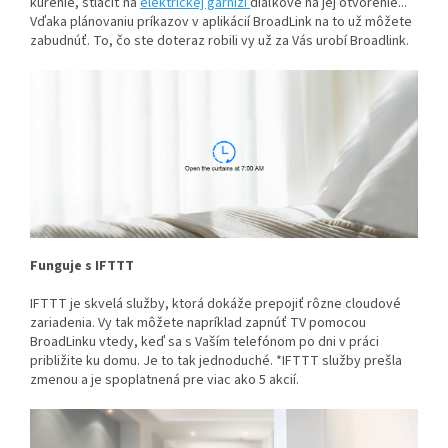
kúrenie, stlačiť na
elektrickej garniži
diaľkové na jej otvorenie...
Vďaka plánovaniu príkazov v aplikácií BroadLink na to už môžete
zabudnúť. To, čo ste doteraz robili vy už za Vás urobí Broadlink.
Funguje s IFTTT
IFTTT je skvelá služby, ktorá dokáže prepojiť rôzne cloudové
zariadenia. Vy tak môžete napríklad zapnúť TV pomocou
BroadLinku vtedy, keď sa s Vaším telefónom po dni v práci
približite ku domu. Je to tak jednoduché. *IFTTT služby prešla
zmenou a je spoplatnená pre viac ako 5 akcií.