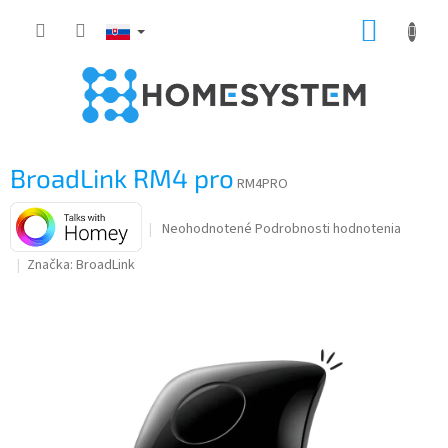
Prejsť
NÁKUP
na
obsah
KOŠÍK
BroadLink RM4 pro
RM4PRO
Priemerné
Neohodnotené
Podrobnosti hodnotenia
hodnotenie
Značka:
BroadLink
produktu
je
0,0
z
5
hviezdičiek.