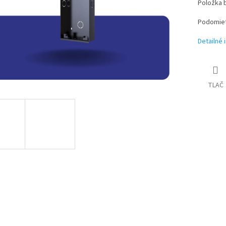
Položka 
Podomiet
Detailné 
TLAČ