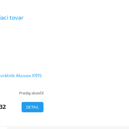
iaci tovar
vrátnik Akuvox X915
Predaj skončil
erné
tenie
ktu
932
DETAIL