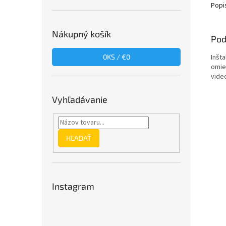
Popi
hviezd
Nákupný košík
Pod
Inšta
0
KS /
€0
omie
video
Vyhľadávanie
HĽADAŤ
Instagram