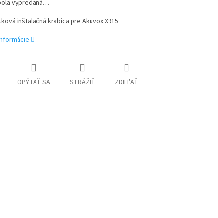
bola vypredaná…
ková inštalačná krabica pre Akuvox X915
informácie
OPÝTAŤ SA
STRÁŽIŤ
ZDIEĽAŤ