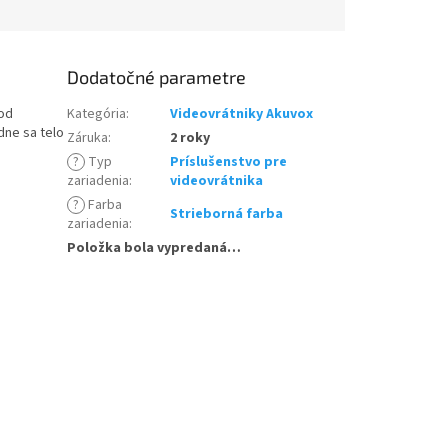
Dodatočné parametre
pod
Kategória
:
Videovrátniky Akuvox
dne sa telo
Záruka
:
2 roky
?
Typ
Príslušenstvo pre
zariadenia
:
videovrátnika
?
Farba
Strieborná farba
zariadenia
:
Položka bola vypredaná…