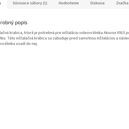
s
Súvisiace súbory (1)
Hodnotenie
Diskusia
Značka
ičiek.
robný popis
lačná krabica, ktorá je potrebná pre inštaláciu videovrátnika Akuvox X915 
tku. Táto inštalačná krabica sa zabuduje pred samotnou inštaláciou a násle
vrátnika osadí do nej.