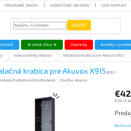
PREDÁVANÉ ZNAČKY
HODNOTENIE OBCHODU
CENY DOPRAVY
HĽADAŤ
Ostatné
☀️ Letné zľavy ☀️
Dopredaj
Novinky v ponuk
ky
Videovrátniky Akuvox
Inštalačná krabica pre Akuvox X915
alačná krabica pre Akuvox X915
B915
né
notené
Podrobnosti hodnotenia
Značka:
Akuvox
nie
€42
u
€34,15 b
Jednotk
Predaj
cena:
iek.
Možnosti