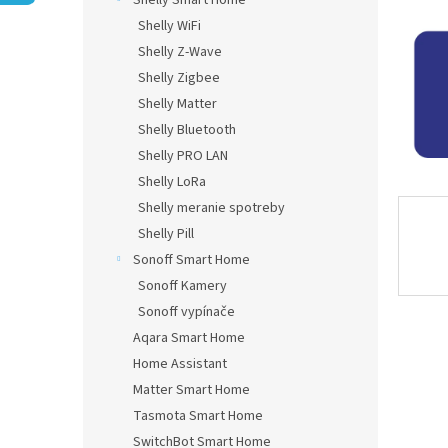
Shelly Smart Home
Shelly WiFi
Shelly Z-Wave
Shelly Zigbee
Shelly Matter
Shelly Bluetooth
Shelly PRO LAN
Shelly LoRa
Shelly meranie spotreby
Shelly Pill
Sonoff Smart Home
Sonoff Kamery
Sonoff vypínače
Aqara Smart Home
Home Assistant
Matter Smart Home
Tasmota Smart Home
SwitchBot Smart Home