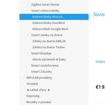
ZigBee Smart Home
Smart videovrátniky
Súvis
Videovrátniky Akuvox
Videovrátniky DoorBird
Videovrátnik Google Nest
Smart zámky na dvere
Zámky na dvere AWiLoK
Zámka na dvere Tedee
Smart Displeje
sDock nástenné držiaky
Video
Smart zavlažovanie
Smart Zásuvky
Priem
WiFi/LAN produkty
hodno
Ostatné
produ
€1 
je
☀️ Letné zľavy ☀️
5,0
Dopredaj
z
Novinky v ponuke
5