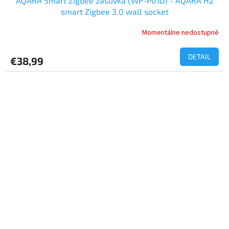
AQARA Smart Zigbee zásuvka (WP-P01D) - AQARA H2
smart Zigbee 3.0 wall socket
Momentálne nedostupné
DETAIL
€38,99