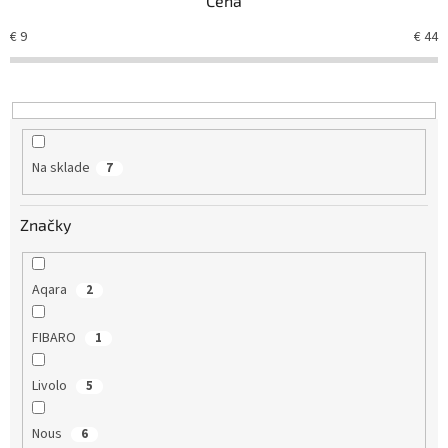
Cena
i
e
€
9
€
44
p
r
o
d
u
k
Na sklade
7
t
o
v
Značky
Aqara
2
FIBARO
1
Livolo
5
Nous
6