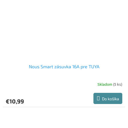
Nous Smart zásuvka 16A pre TUYA
Skladom
(5 ks)
Priemerné
hodnotenie
produktu
Do košíka
€10,99
je
5,0
z
5
hviezdičiek.