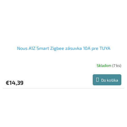
Nous A1Z Smart Zigbee zásuvka 10A pre TUYA
Skladom
(7 ks)
Priemerné
hodnotenie
produktu
Do košíka
€14,39
je
5,0
z
5
hviezdičiek.