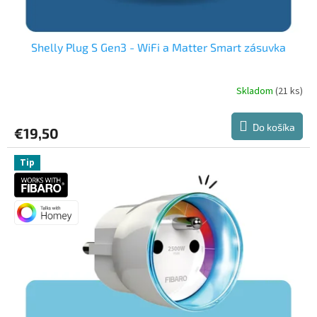
o
v
Shelly Plug S Gen3 - WiFi a Matter Smart zásuvka
Skladom
(21 ks)
Priemerné
hodnotenie
produktu
Do košíka
€19,50
je
5,0
z
Tip
5
hviezdičiek.