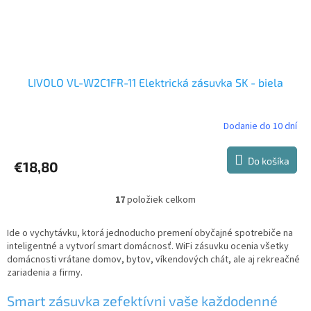
LIVOLO VL-W2C1FR-11 Elektrická zásuvka SK - biela
Dodanie do 10 dní
Do košíka
€18,80
17
položiek celkom
O
v
l
Ide o vychytávku, ktorá jednoducho premení obyčajné spotrebiče na
á
inteligentné a vytvorí smart domácnosť. WiFi zásuvku ocenia všetky
d
domácnosti vrátane domov, bytov, víkendových chát, ale aj rekreačné
a
zariadenia a firmy.
c
i
Smart zásuvka zefektívni vaše každodenné