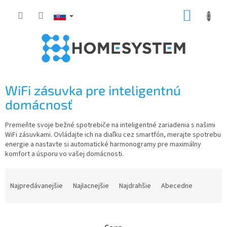
Prejsť
NÁKUP
na
obsah
KOŠÍK
WiFi zásuvka pre inteligentnú
domácnosť
Premeňte svoje bežné spotrebiče na inteligentné zariadenia s našimi
WiFi zásuvkami. Ovládajte ich na diaľku cez smartfón, merajte spotrebu
energie a nastavte si automatické harmonogramy pre maximálny
komfort a úsporu vo vašej domácnosti.
R
a
Najpredávanejšie
Najlacnejšie
Najdrahšie
Abecedne
d
e
n