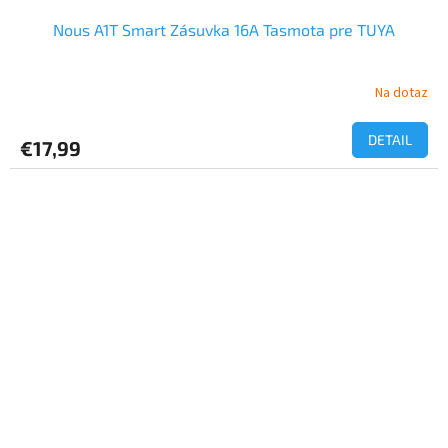
Nous A1T Smart Zásuvka 16A Tasmota pre TUYA
Na dotaz
Priemerné
hodnotenie
produktu
DETAIL
€17,99
je
5,0
z
5
hviezdičiek.