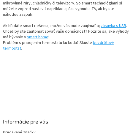
mikrovlnné rúry, chladničky či televízory. So smart technológiami si
môžete vopred nastaviť napríklad aj čas vypnutia TV, ak by ste
náhodou zaspali.
Ak hľadáte smart riešenia, možno vás bude zaujímať aj
zásuvka s USB
.
Chceli by ste zautomatizovať vašu domácnosť? Pozrite sa, aké výhody
má bývanie v
smart home
!
Problém s pripojením termostatu ku kotlu? Skúste
bezdrôtový
termostat
.
Z
á
p
ä
Informácie pre vás
t
Predávané značky