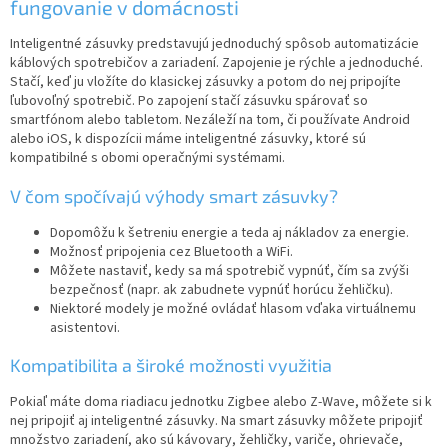
e
fungovanie v domácnosti
p
r
Inteligentné zásuvky predstavujú jednoduchý spôsob automatizácie
v
káblových spotrebičov a zariadení. Zapojenie je rýchle a jednoduché.
k
Stačí, keď ju vložíte do klasickej zásuvky a potom do nej pripojíte
y
ľubovoľný spotrebič. Po zapojení stačí zásuvku spárovať so
v
smartfónom alebo tabletom. Nezáleží na tom, či používate Android
ý
alebo iOS, k dispozícii máme inteligentné zásuvky, ktoré sú
p
kompatibilné s obomi operačnými systémami.
i
s
V čom spočívajú výhody smart zásuvky?
u
Dopomôžu k šetreniu energie a teda aj nákladov za energie.
Možnosť pripojenia cez Bluetooth a WiFi.
Môžete nastaviť, kedy sa má spotrebič vypnúť, čím sa zvýši
bezpečnosť (napr. ak zabudnete vypnúť horúcu žehličku).
Niektoré modely je možné ovládať hlasom vďaka virtuálnemu
asistentovi.
Kompatibilita a široké možnosti využitia
Pokiaľ máte doma riadiacu jednotku Zigbee alebo Z-Wave, môžete si k
nej pripojiť aj inteligentné zásuvky. Na smart zásuvky môžete pripojiť
množstvo zariadení, ako sú kávovary, žehličky, variče, ohrievače,