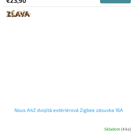
€23,90
Nous A4Z dvojitá extériérová Zigbee zásuvka 16A
Skladom
(4 ks)