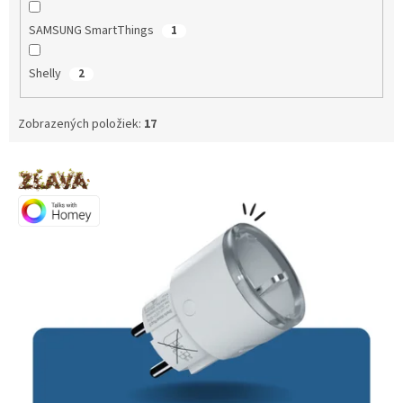
SAMSUNG SmartThings
1
Shelly
2
Zobrazených položiek:
17
V
ý
p
i
s
p
r
o
d
u
k
t