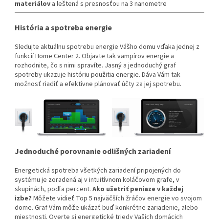
materiálov
a leštená s presnosťou na 3 nanometre
História a spotreba energie
Sledujte aktuálnu spotrebu energie Vášho domu vďaka jednej z
funkcií Home Center 2. Objavte tak vampírov energie a
rozhodnite, čo s nimi spravíte.
Jasný a jednoduchý graf
spotreby ukazuje históriu použitia energie. Dáva Vám tak
možnosť riadiť a efektívne plánovať účty za jej spotrebu.
Jednoduché porovnanie odlišných zariadení
Energetická spotreba všetkých zariadení pripojených do
systému je zoradená aj v intuitívnom koláčovom grafe, v
skupinách, podľa percent.
Ako ušetriť peniaze v každej
izbe?
Môžete vidieť Top 5 najväčších žráčov energie vo svojom
dome. Graf Vám môže ukázať buď konkrétne zariadenie, alebo
miestnosti. Overte si energetické triedy Vašich domácich