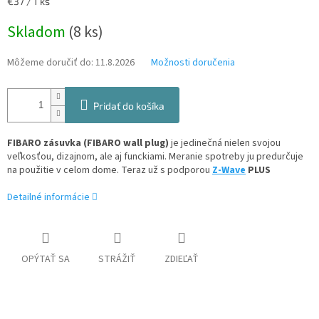
Jednotková
€37 / 1 ks
cena:
Skladom
(8 ks)
Môžeme doručiť do:
11.8.2026
Možnosti doručenia
Pridať do košíka
FIBARO zásuvka (FIBARO wall plug)
je jedinečná nielen svojou
veľkosťou, dizajnom, ale aj funckiami. Meranie spotreby ju predurčuje
na použitie v celom dome. Teraz už s podporou
Z-Wave
PLUS
Detailné informácie
OPÝTAŤ SA
STRÁŽIŤ
ZDIEĽAŤ