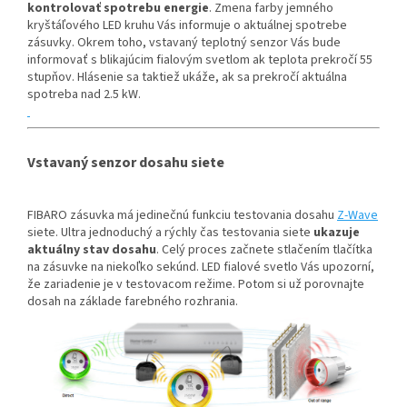
kontrolovať spotrebu energie
. Zmena farby jemného
kryštáľového LED kruhu Vás informuje o aktuálnej spotrebe
zásuvky. Okrem toho, vstavaný teplotný senzor Vás bude
informovať s blikajúcim fialovým svetlom ak teplota prekročí 55
stupňov. Hlásenie sa taktiež ukáže, ak sa prekročí aktuálna
spotreba nad 2.5 kW.
Vstavaný senzor dosahu siete
FIBARO zásuvka má jedinečnú funkciu testovania dosahu
Z-Wave
siete. Ultra jednoduchý a rýchly čas testovania siete
ukazuje
aktuálny stav dosahu
. Celý proces začnete stlačením tlačítka
na zásuvke na niekoľko sekúnd. LED fialové svetlo Vás upozorní,
že zariadenie je v testovacom režime. Potom si už porovnajte
dosah na základe farebného rozhrania.