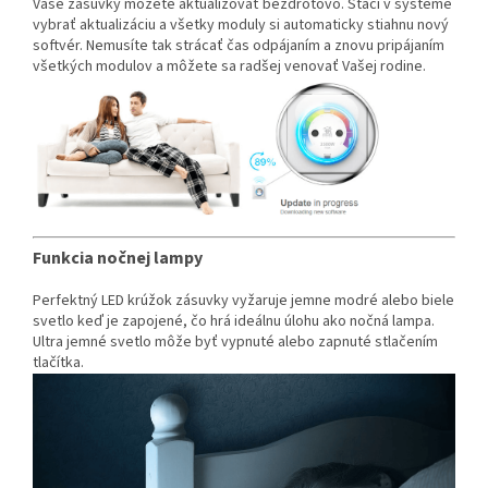
Vaše zásuvky môžete aktualizovať bezdrôtovo. Stačí v systéme
vybrať aktualizáciu a všetky moduly si automaticky stiahnu nový
softvér. Nemusíte tak strácať čas odpájaním a znovu pripájaním
všetkých modulov a môžete sa radšej venovať Vašej rodine.
Funkcia nočnej lampy
Perfektný LED krúžok zásuvky vyžaruje jemne modré alebo biele
svetlo keď je zapojené, čo hrá ideálnu úlohu ako nočná lampa.
Ultra jemné svetlo môže byť vypnuté alebo zapnuté stlačením
tlačítka.