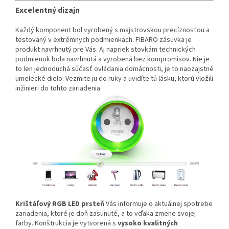
Excelentný dizajn
Každý komponent bol vyrobený s majstrovskou precíznosťou a
testovaný v extrémnych podmienkach. FIBARO zásuvka je
produkt navrhnutý pre Vás. Aj napriek stovkám technických
podmienok bola navrhnutá a vyrobená bez kompromisov. Nie je
to len jednoduchá súčasť ovládania domácnosti, je to naozajstné
umelecké dielo. Vezmite ju do ruky a uvidíte tú lásku, ktorú vložili
inžinieri do tohto zariadenia.
Krištáľový RGB LED prsteň
Vás informuje o aktuálnej spotrebe
zariadenia, ktoré je doň zasunuté, a to vďaka zmene svojej
farby.
Konštrukcia je vytvorená s
vysoko kvalitných