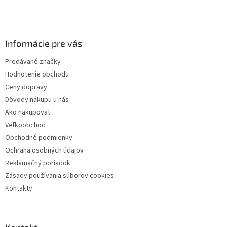
Z
á
p
ä
Informácie pre vás
t
Predávané značky
i
Hodnotenie obchodu
e
Ceny dopravy
Dôvody nákupu u nás
Ako nakupovať
Veľkoobchod
Obchodné podmienky
Ochrana osobných údajov
Reklamačný poriadok
Zásady používania súborov cookies
Kontakty