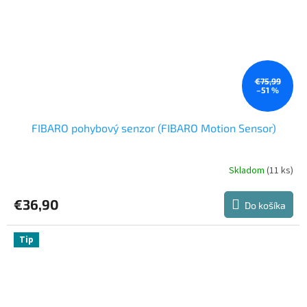
€75,99
–51 %
FIBARO pohybový senzor (FIBARO Motion Sensor)
Skladom
(11 ks)
Priemerné
hodnotenie
produktu
€36,90
Do košíka
je
4,3
z
Tip
5
hviezdičiek.