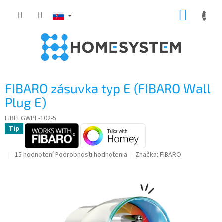
Prejsť
NÁKUP
na
obsah
KOŠÍK
FIBARO zásuvka typ E (FIBARO Wall
Plug E)
FIBEFGWPE-102-5
Tip
Priemerné
15 hodnotení
Podrobnosti hodnotenia
Značka:
FIBARO
hodnotenie
produktu
je
4,8
z
5
hviezdičiek.