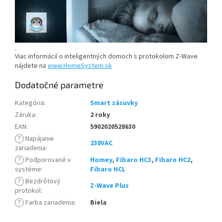
Viac informácií o inteligentných domoch s protokolom Z-Wave
nájdete na
www.HomeSystem.sk
Dodatočné parametre
Kategória
:
Smart zásuvky
Záruka
:
2 roky
EAN
:
5902020528630
?
Napájanie
230VAC
zariadenia
:
?
Podporované v
Homey
,
Fibaro HC3
,
Fibaro HC2
,
systéme
:
Fibaro HCL
?
Bezdrôtový
Z-Wave Plus
protokol
:
?
Farba zariadenia
:
Biela