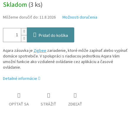
Jednotková
Skladom
(3 ks)
cena:
Môžeme doručiť do:
11.8.2026
Možnosti doručenia
Pridať do košíka
Aqara zásuvka je
Zigbee
zariadenie, ktoré môže zapínať alebo vypínať
domáce spotrebiče. V spolupráci s riadiacou jednotkou Aqara Vám
umožní funkcie ako vzdialené ovládanie cez aplikáciu a časové
ovládanie.
Detailné informácie
OPÝTAŤ SA
STRÁŽIŤ
ZDIEĽAŤ