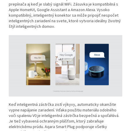
prepínača aj keď je slabý signál WiFi. Zásuvka je kompatibilná s
Apple HomeKit, Google Assistant a Amazon Alexa. Vysoko
kompatibilný, inteligentný konektor sa môže pripojiť nespočet
inteligentných zariadení na svete, ktoré vytvoria ideálny životný
štýl inteligentných domov.
Keď inteligentná zástrčka zistí výkyvy, automaticky okamžite
vypne napájanie zariadení. Vďaka použitiu materiálu odolného
voči spaleniu V0 je inteligentná zástrčka bezpečná a spoľahlivá.
Je tiež vybavená ochranným plášťom, ktorý zabraňuje
elektrickému prúdu. Aqara Smart Plug podporuje všetky