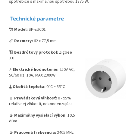
spotrebiče s maximálnou spotrebou 1875 W.
Technické parametre
🔌
Model:
SP-EUC01
📏
Rozmery:
62 x 77,5 mm
📶
Bezdrôtový protokol:
Zigbee
3.0
⚡
Elektrické hodnotenie:
250V AC,
50/60 Hz, 10A, MAX.2300W
🌡️
Okolitá teplota:
0°C ~ 35°C
💧
Prevádzková vlhkosť:
0 - 95%
relatívnej vlhkosti, nekondenzujúca
📡
Maximálny vysielací výkon:
10,5
dBm
📡
Pracovná frekvencia:
2405 MHz