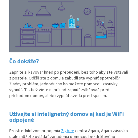
Čo dokáže?
Zapnite si kávovar hned po prebudení, bez toho aby ste vstávali
z postele. Odišli ste z domu a zabudli ste vypnúť spotrebič?
Žiadny problém, jednoducho ho možete pomocou zásuvky
vypnúť. Taktiež viete napríklad zapnúť zvlhčovač pred
príchodom domov, alebo vypnúť svetlá pred spaním.
Užívajte si intelignetný domov aj ked je WiFi
odpojené
Prostredníctvom pripojenia
Zigbee
centra Aqara, Aqara zásuvka
stále môžete ovládať zariadenia pomocou bezdrôtového