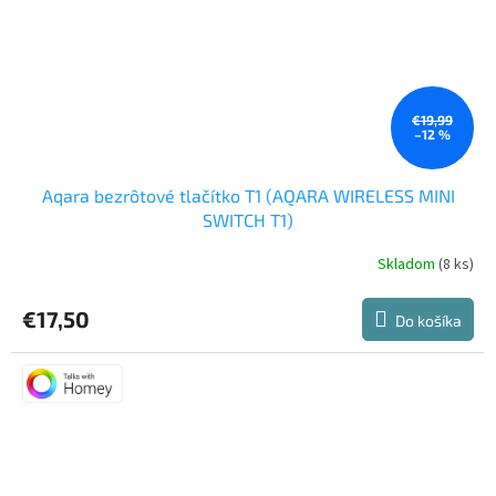
€19,99
–12 %
Aqara bezrôtové tlačítko T1 (AQARA WIRELESS MINI
SWITCH T1)
Skladom
(8 ks)
Priemerné
hodnotenie
produktu
€17,50
Do košíka
je
5,0
z
5
hviezdičiek.