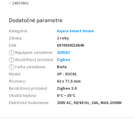
~ 2480 MHz
Dodatočné parametre
Kategória
:
Aqara Smart Home
Záruka
:
2 roky
EAN
:
6970504210646
?
Napájanie zariadenia
:
230VAC
?
Bezdrôtový protokol
:
Zigbee
?
Farba zariadenia
:
Biela
Model
:
SP - EUC01
Rozmery
:
62 x 77,5 mm
Bezdrôtový protokol
:
Zigbee 3.0
Okolitá teplota
:
0°C ~ 35°C
Elektrické hodnotenie
:
250V AC, 50/60 Hz, 10A, MAX.2300W
Z
á
p