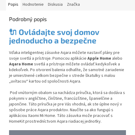
Popis
Hodnotenie
Diskusia
Značka
Podrobný popis
🔌
Ovládajte svoj domov
jednoducho a bezpečne
Vďaka inteligentnej zásuvke Aqara môžete nastaviť plány pre
svoje svetlá a prístroje. Pomocou aplikácie
Apple Home
alebo
Aqara Home
svetlá a prístroje môžete ovládať kedykoľvek a
kdekoľvek.
Po otvorení balenia odhalíte, že samotné zariadenie
je umiestnené celkom bezpečne v strede škatulky s malou
„uvítacou“ kartou od spoločnosti Aqara.
Pod vnútorným obalom sa nachádza príručka, ktorá sa dodáva s
pokynmi v angličtine, čínštine, francúzštine, španielčine a
japončine. Táto príručka je pre Vás vhodná, ak ste úplne nový v
spôsobe práce Aqara produktov. Naučíte sa ako fungujú s
aplikáciou Xaomi Mi Home. Táto zásuvka može pracovať s
HomeKit prostredníctvom Aqara riadiacej jednotky.