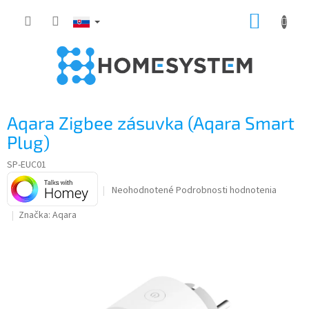
Prejsť
NÁKUP
na
obsah
KOŠÍK
Aqara Zigbee zásuvka (Aqara Smart
Plug)
SP-EUC01
Priemerné
Neohodnotené
Podrobnosti hodnotenia
hodnotenie
Značka:
Aqara
produktu
je
0,0
z
5
hviezdičiek.