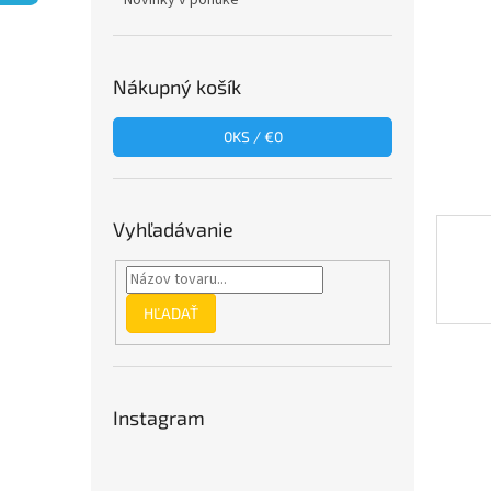
Novinky v ponuke
Nákupný košík
0
KS /
€0
Vyhľadávanie
HĽADAŤ
Instagram