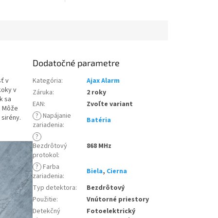
Dodatočné parametre
ť v
Kategória
:
Ajax Alarm
koky v
Záruka
:
2 roky
k sa
EAN
:
Zvoľte variant
. Môže
?
Napájanie
sirény.
Batéria
zariadenia
:
?
Bezdrôtový
868 MHz
protokol
:
?
Farba
Biela
,
Cierna
zariadenia
:
Typ detektora
:
Bezdrôtový
Použitie
:
Vnútorné priestory
Detekčný
Fotoelektrický