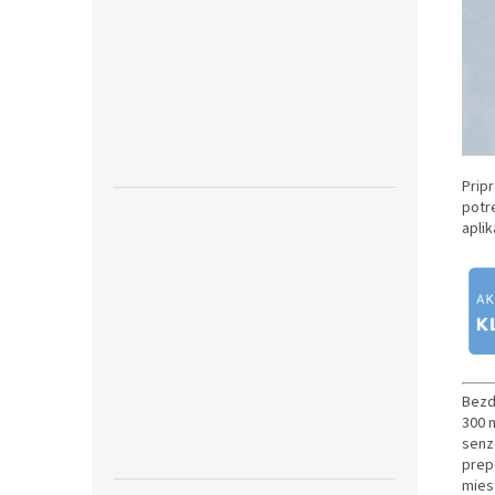
Pripr
potr
apli
Bezd
300 
senz
prep
mies