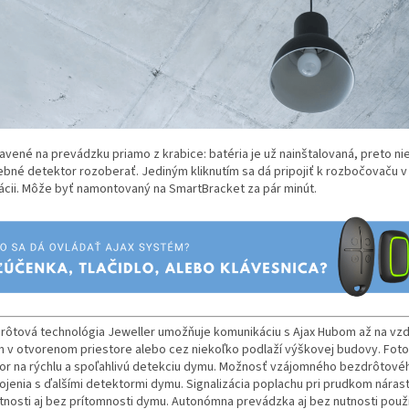
avené na prevádzku priamo z krabice: batéria je už nainštalovaná, preto nie
ebné detektor rozoberať. Jediným kliknutím sa dá pripojiť k rozbočovaču v
kácii. Môže byť namontovaný na SmartBracket za pár minút.
rôtová technológia Jeweller umožňuje komunikáciu s Ajax Hubom až na vzd
m v otvorenom priestore alebo cez niekoľko podlaží výškovej budovy. Foto
or na rýchlu a spoľahlivú detekciu dymu. Možnosť vzájomného bezdrôtové
ojenia s ďalšími detektormi dymu. Signalizácia poplachu pri prudkom nárast
tnosti aj bez prítomnosti dymu. Autonómna prevádzka aj bez nutnosti použi