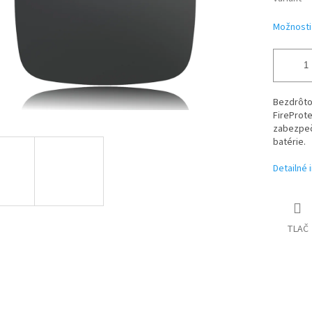
Možnosti
Bezdrôto
FireProt
zabezpeč
batérie.
Detailné 
TLAČ