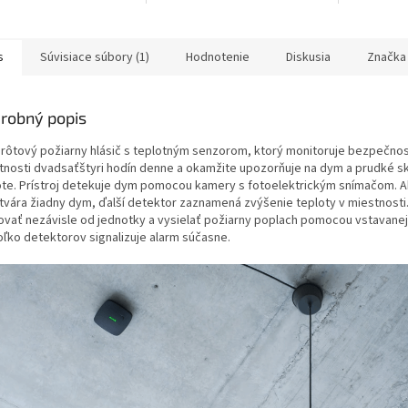
5,0
z
5
s
Súvisiace súbory (1)
Hodnotenie
Diskusia
Značka
hviezdičiek.
robný popis
rôtový požiarny hlásič s teplotným senzorom, ktorý monitoruje bezpečnos
tnosti dvadsaťštyri hodín denne a okamžite upozorňuje na dym a prudké s
ote. Prístroj detekuje dym pomocou kamery s fotoelektrickým snímačom. A
tvára žiadny dym, ďalší detektor zaznamená zvýšenie teploty v miestnosti
ovať nezávisle od jednotky a vysielať požiarny poplach pomocou vstavanej 
oľko detektorov signalizuje alarm súčasne.