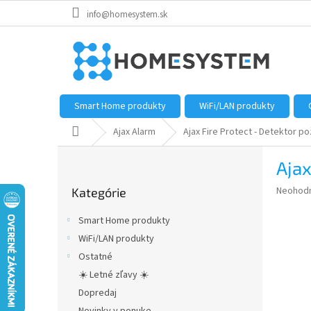
Prejsť
info@homesystem.sk
na
obsah
Smart Home produkty
WiFi/LAN produkty
Domov
Ajax Alarm
Ajax Fire Protect - Detektor po
B
Ajax
o
Preskočiť
č
Priemer
Neohod
Kategórie
kategórie
n
hodnote
ý
produkt
Smart Home produkty
p
je
WiFi/LAN produkty
0,0
a
z
Ostatné
n
5
e
☀️ Letné zľavy ☀️
hviezdič
l
Dopredaj