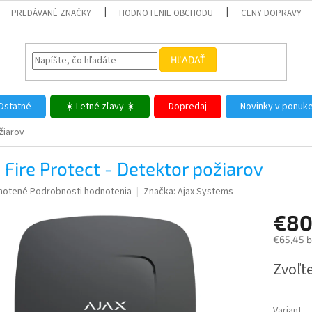
PREDÁVANÉ ZNAČKY
HODNOTENIE OBCHODU
CENY DOPRAVY
HĽADAŤ
Ostatné
☀️ Letné zľavy ☀️
Dopredaj
Novinky v ponuk
žiarov
 Fire Protect - Detektor požiarov
né
notené
Podrobnosti hodnotenia
Značka:
Ajax Systems
nie
€80
u
€65,45 
Jednotk
Zvoľte
cena:
iek.
Variant