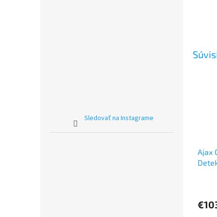
Súvis
Sledovať na Instagrame
Ajax 
Detek
rozbi
€10