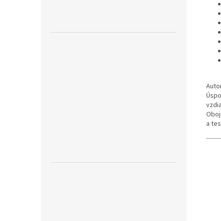
Auto
Úspo
vzdia
Oboj
a te