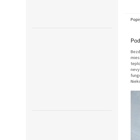
Popi
Pod
Bezd
mies
tepl
nevy
fung
Niek