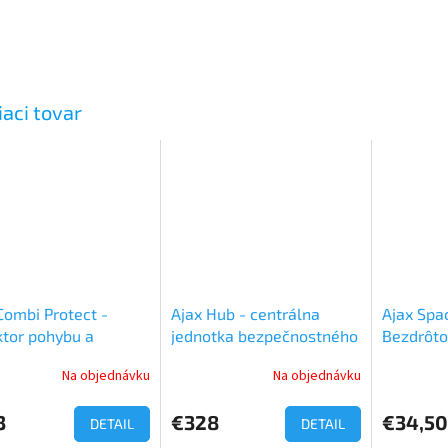
iaci tovar
Combi Protect -
Ajax Hub - centrálna
Ajax Spa
tor pohybu a
jednotka bezpečnostného
Bezdrôto
tia skla
systému Ajax
ovládani
Na objednávku
Na objednávku
Priemerné
hodnotenie
produktu
3
€328
€34,50
DETAIL
DETAIL
je