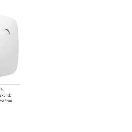
ži.
ekúnd.
systému