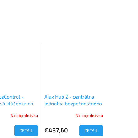
ceControl -
Ajax Hub 2 - centrálna
vá klúčenka na
jednotka bezpečnostného
e systému
systému
Na objednávku
Na objednávku
€437,60
DETAIL
DETAIL