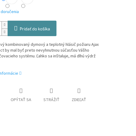
 doručenia
Pridať do košíka
vý kombinovaný dymový a teplotný hlásič požiaru Ajax
ect by mal byť preto nevyhnutnou súčasťou Vášho
ovacieho systému. Ľahko sa inštaluje, má dlhú výdrž
informácie
OPÝTAŤ SA
STRÁŽIŤ
ZDIEĽAŤ