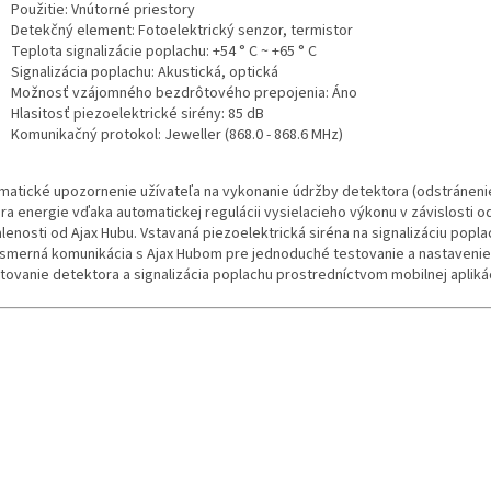
Použitie: Vnútorné priestory
Detekčný element: Fotoelektrický senzor, termistor
Teplota signalizácie poplachu: +54 ° C ~ +65 ° C
Signalizácia poplachu: Akustická, optická
Možnosť vzájomného bezdrôtového prepojenia: Áno
Hlasitosť piezoelektrické sirény: 85 dB
Komunikačný protokol: Jeweller (868.0 - 868.6 MHz)
matické upozornenie užívateľa na vykonanie údržby detektora (odstránenie
ra energie vďaka automatickej regulácii vysielacieho výkonu v závislosti o
lenosti od Ajax Hubu. Vstavaná piezoelektrická siréna na signalizáciu popla
smerná komunikácia s Ajax Hubom pre jednoduché testovanie a nastavenie
stovanie detektora a signalizácia poplachu prostredníctvom mobilnej apliká