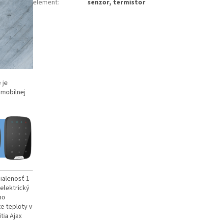
element
:
senzor, termistor
 je
 mobilnej
ialenosť 1
elektrický
ho
e teploty v
tia Ajax