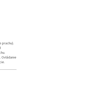
 prachu).
d
chu.
. Ovládanie
cie.