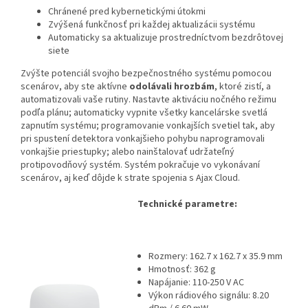
Chránené pred kybernetickými útokmi
Zvýšená funkčnosť pri každej aktualizácii systému
Automaticky sa aktualizuje prostredníctvom bezdrôtovej
siete
Zvýšte potenciál svojho bezpečnostného systému pomocou
scenárov, aby ste aktívne
odolávali hrozbám
, ktoré zistí, a
automatizovali vaše rutiny. Nastavte aktiváciu nočného režimu
podľa plánu; automaticky vypnite všetky kancelárske svetlá
zapnutím systému; programovanie vonkajších svetiel tak, aby
pri spustení detektora vonkajšieho pohybu naprogramovali
vonkajšie priestupky; alebo nainštalovať udržateľný
protipovodňový systém. Systém pokračuje vo vykonávaní
scenárov, aj keď dôjde k strate spojenia s Ajax Cloud.
Technické parametre:
Rozmery: 162.7 x 162.7 x 35.9 mm
Hmotnosť: 362 g
Napájanie: 110-250 V AC
Výkon rádiového signálu: 8.20