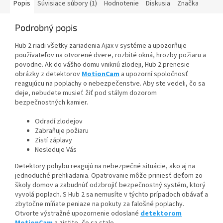
Popis
Súvisiace súbory (1)
Hodnotenie
Diskusia
Značka
Podrobný popis
Hub 2 riadi všetky zariadenia Ajax v systéme a upozorňuje
používateľov na otvorené dvere, rozbité okná, hrozby požiaru a
povodne. Ak do vášho domu vniknú zlodeji, Hub 2 prenesie
obrázky z detektorov
MotionCam
a upozorní spoločnosť
reagujúcu na poplachy o nebezpečenstve. Aby ste vedeli, čo sa
deje, nebudete musieť žiť pod stálym dozorom
bezpečnostných kamier.
Odradí zlodejov
Zabraňuje požiaru
Zistí záplavy
Nesleduje Vás
Detektory pohybu reagujú na nebezpečné situácie, ako aj na
jednoduché prehliadania. Opatrovanie môže priniesť deťom zo
školy domov a zabudnúť odzbrojiť bezpečnostný systém, ktorý
vyvolá poplach. S Hub 2 sa nemusíte v týchto prípadoch obávať a
zbytočne míňate peniaze na pokuty za falošné poplachy.
Otvorte výstražné upozornenie odoslané
detektorom