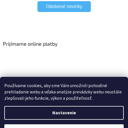
Odoberať novinky
Prijímame online platby
Viac o Smart Home
I Elektrické garniže
Používame cookies, aby sme Vám umožnili pohodlné
prehliadanie webu a vďaka analýze prevádzky webu neustále
zlepšovali jeho funkcie, výkon a použiteľnosť.
Vytvoril Shoptet
Nastavenie
Copyright 2026
HomeSystem.sk
. Všetky práva vyhradené.
Upraviť