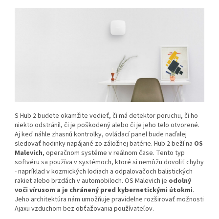
S Hub 2 budete okamžite vedieť, či má detektor poruchu, či ho
niekto odstránil, či je poškodený alebo či je jeho telo otvorené.
Aj keď náhle zhasnú kontrolky, ovládací panel bude naďalej
sledovať hodinky napájané zo záložnej batérie. Hub 2 beží na
OS
Malevich
, operačnom systéme v reálnom čase. Tento typ
softvéru sa používa v systémoch, ktoré si nemôžu dovoliť chyby
- napríklad v kozmických lodiach a odpalovačoch balistických
rakiet alebo brzdách v automobiloch. OS Malevich je
odolný
voči vírusom a je chránený pred kybernetickými útokmi
.
Jeho architektúra nám umožňuje pravidelne rozširovať možnosti
Ajaxu vzduchom bez obťažovania používateľov.