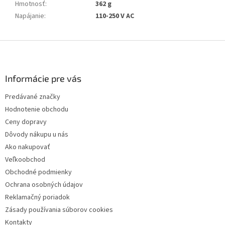
Hmotnosť
:
362 g
Napájanie
:
110-250 V AC
Z
á
p
ä
Informácie pre vás
t
Predávané značky
i
Hodnotenie obchodu
e
Ceny dopravy
Dôvody nákupu u nás
Ako nakupovať
Veľkoobchod
Obchodné podmienky
Ochrana osobných údajov
Reklamačný poriadok
Zásady používania súborov cookies
Kontakty