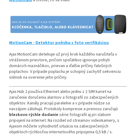
MotionCam
a zistite, čo sa stalo.
MotionCam -
Detektor pohybu s foto verifikáciou
Ajax MotionCam detekuje už prvý krok každého narušiteľa v
stráženom priestore, pričom spoľahlivo ignoruje pohyb
domácich maznáčikov, prievan a ďalšie príčiny falošných
poplachov. V prípade poplachu je schopný zachytiť sekvenciu
snímok na overenie jeho príčiny.
Ajax Hub 2 používa Ethernet alebo jednu z 2 SIM kariet na
zaručenie doručenia alarmov a fotografií zo zabezpečených
objektov. Kanály pracujú paralelne a v prípade núdze sa
navzájom zálohujú. Protokoly kompresie a prenosu zaručujú
bleskovo rýchle dodanie
série fotografií aj pri slabom
pripojení na internet. Na rozdiel od streamov videokamery, s
Ajaxom môžete vyhodnotiť situáciu na zabezpečených
objektoch rýchlosťou internetového pripojenia 0,5 kB / s.