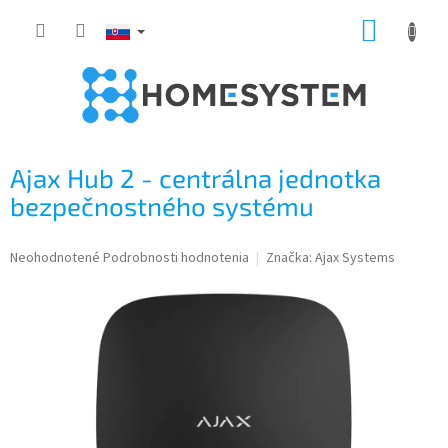
Prejsť
NÁKUP
na
obsah
KOŠÍK
Ajax Hub 2 - centrálna jednotka
bezpečnostného systému
Priemerné
Neohodnotené
Podrobnosti hodnotenia
Značka:
Ajax Systems
hodnotenie
produktu
je
0,0
z
5
hviezdičiek.