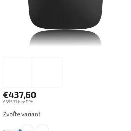
€437,60
€355,77 bez DPH
Jednotková
Zvoľte variant
cena: