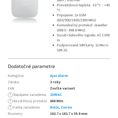
dBm / 6.60 mW
Prevádzková teplota: -10 °C ~ +40
°C
Pripojenie: 2x GSM
(850/900/1800/1900 MHz)
Komunikačný protokol: Jeweller
(868.0 - 868.6 MHz)
Dosah rádiového signálu: Až 2 000
m
Podporované SIM karty: 2x Micro
SIM 2G
Dodatočné parametre
Kategória
:
Ajax Alarm
Záruka
:
2 roky
EAN
:
Zvoľte variant
?
Napájanie zariadenia
:
230VAC
?
Bezdrôtový protokol
:
868 MHz
?
Farba zariadenia
:
Biela
,
Cierna
Rozmery
:
162.7 x 162.7 x 35.9 mm