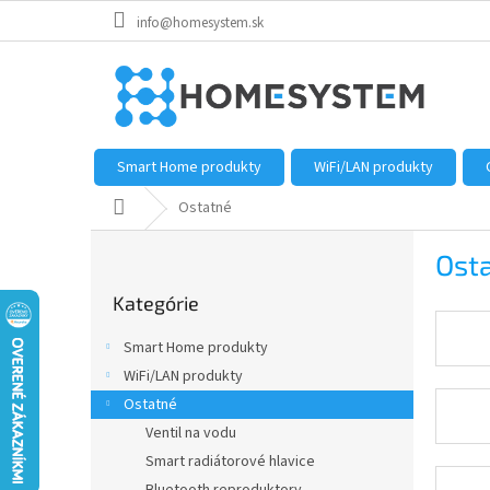
Prejsť
info@homesystem.sk
na
obsah
Smart Home produkty
WiFi/LAN produkty
Domov
Ostatné
B
Ost
o
Preskočiť
č
Kategórie
kategórie
n
ý
Smart Home produkty
p
WiFi/LAN produkty
a
Ostatné
n
e
Ventil na vodu
l
Smart radiátorové hlavice