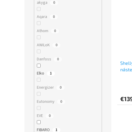
akyga
0
Aqara
0
Athom
0
AWiLoK
0
Danfoss
0
Shell
náste
Elko
1
Shell
Energizer
0
€13
Eutonomy
0
EVE
0
FIBARO
1