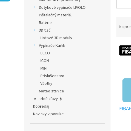
Bluetooth reproduktory
Dotykové vypínače LIVOLO
Inštalačný materiál
R
Batérie
a
Najpre
3D tlač
d
Hotové 3D moduly
e
V
n
Vypínače Karlik
ý
i
DECO
p
e
ICON
i
p
MINI
s
r
Príslušenstvo
p
o
r
d
Všetky
o
u
Meteo stanice
d
k
☀️ Letné zľavy ☀️
u
t
Dopredaj
FIBAR
k
o
Novinky v ponuke
t
v
o
Priem
v