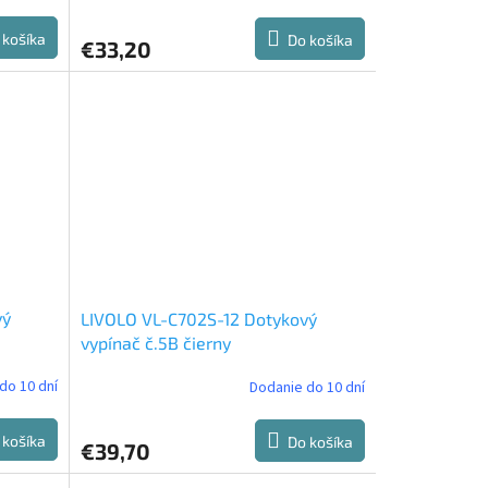
hodnotenie
produktu
 košíka
Do košíka
€33,20
je
5,0
z
5
hviezdičiek.
vý
LIVOLO VL-C702S-12 Dotykový
vypínač č.5B čierny
do 10 dní
Dodanie do 10 dní
 košíka
Do košíka
€39,70