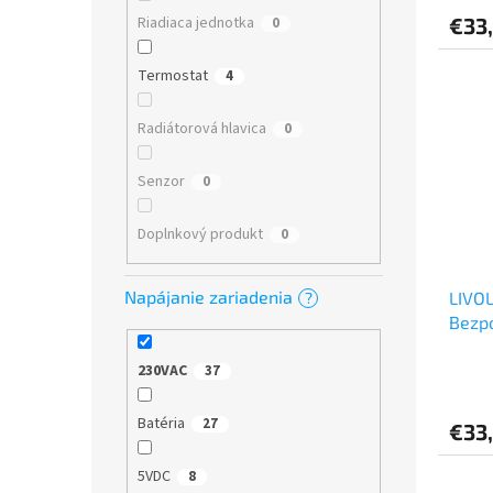
€33
Riadiaca jednotka
0
Termostat
4
Radiátorová hlavica
0
Senzor
0
Doplnkový produkt
0
Napájanie zariadenia
LIVO
?
Bezpo
(230
230VAC
37
Batéria
27
€33
5VDC
8