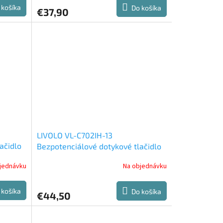
 košíka
Do košíka
€37,90
LIVOLO VL-C702IH-13
ačidlo
Bezpotenciálové dotykové tlačidlo
č.2/0 (230VAC)
jednávku
Na objednávku
 košíka
Do košíka
€44,50