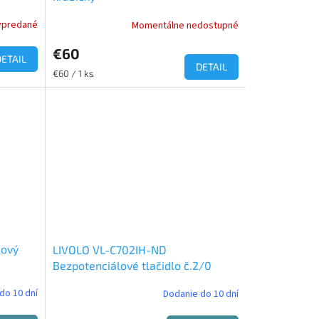
ypredané
Momentálne nedostupné
Priemerné
hodnotenie
€60
produktu
DETAIL
je
DETAIL
Jednotková
€60 / 1 ks
5,0
cena:
z
5
hviezdičiek.
iový
LIVOLO VL-C702IH-ND
Bezpotenciálové tlačidlo č.2/0
(230VAC)
do 10 dní
Dodanie do 10 dní