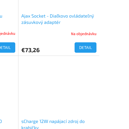
lu
Ajax Socket - Diaľkovo ovládateľný
zásuvkový adaptér
jednávku
Na objednávku
DETAIL
DETAIL
€73,26
0
sCharge 12W napájací zdroj do
krabičky