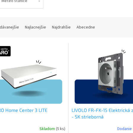
Meteo stanice
dávanejšie
Najlacnejšie
Najdrahšie
Abecedne
O Home Center 3 LITE
LIVOLO FR-FK-15 Elektrická 
- SK strieborná
Skladom
(5 ks)
Dodanie 
erné