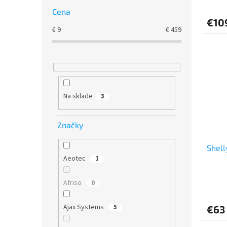
hodno
Cena
produ
€10
je
€
9
€
459
5,0
z
5
hviezd
Na sklade
3
Značky
Shell
Aeotec
1
Afriso
0
Ajax Systems
5
€63