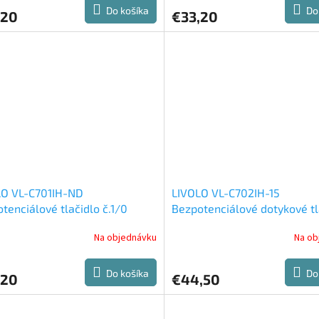
Do košíka
Do
,20
€33,20
LO VL-C701IH-ND
LIVOLO VL-C702IH-15
tenciálové tlačidlo č.1/0
Bezpotenciálové dotykové tl
VAC)
č.2/0 (230VAC)
Na objednávku
Na ob
Do košíka
Do
,20
€44,50