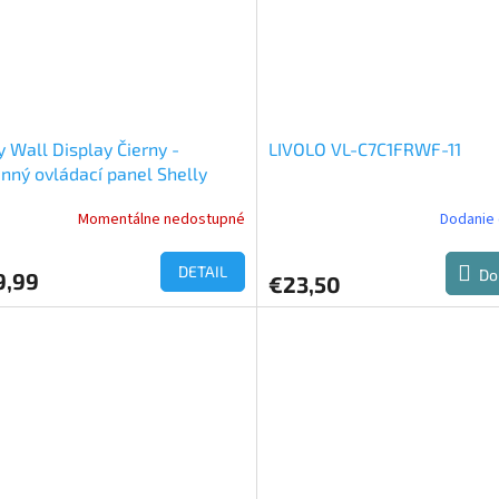
y Wall Display Čierny -
LIVOLO VL-C7C1FRWF-11
nný ovládací panel Shelly
Momentálne nedostupné
Dodanie 
DETAIL
Do
9,99
€23,50