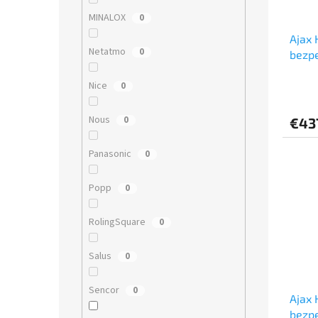
MINALOX
0
Ajax 
Netatmo
0
bezp
Nice
0
Nous
0
€43
Panasonic
0
Popp
0
RolingSquare
0
Salus
0
Sencor
0
Ajax 
bezp