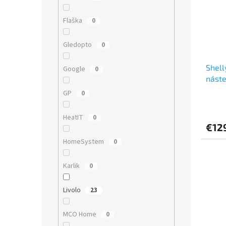
Flaška
0
Gledopto
0
Shell
Google
0
náste
GP
0
HeatIT
0
€12
HomeSystem
0
Karlik
0
Livolo
23
MCO Home
0