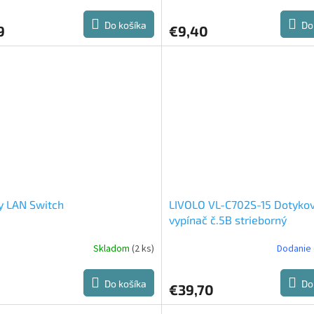
tenie
ktu
Do košíka
Do
9
€9,40
ičiek.
y LAN Switch
LIVOLO VL-C702S-15 Dotyko
vypínač č.5B strieborný
Skladom
(2 ks)
Dodanie 
Do košíka
Do
€39,70