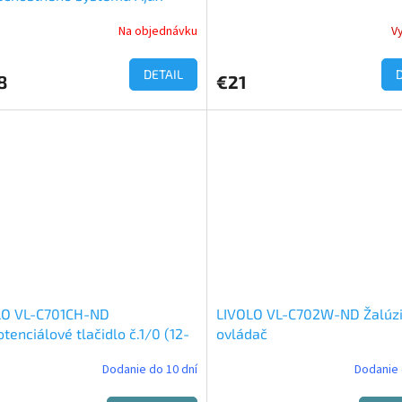
Na objednávku
V
erné
tenie
ktu
DETAIL
8
€21
ičiek.
LO VL-C701CH-ND
LIVOLO VL-C702W-ND Žalúz
tenciálové tlačidlo č.1/0 (12-
ovládač
Dodanie do 10 dní
Dodanie 