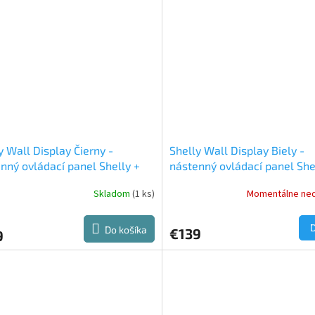
y Wall Display Čierny -
Shelly Wall Display Biely -
nný ovládací panel Shelly +
nástenný ovládací panel She
y BLU H&T (Čierny)
Shelly BLU H&T (Ivory)
Skladom
(1 ks)
Momentálne ne
Do košíka
€139
9