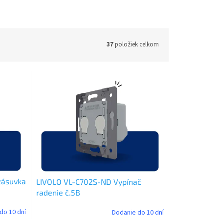
37
položiek celkom
zásuvka
LIVOLO VL-C702S-ND Vypínač
radenie č.5B
do 10 dní
Dodanie do 10 dní
Priemerné