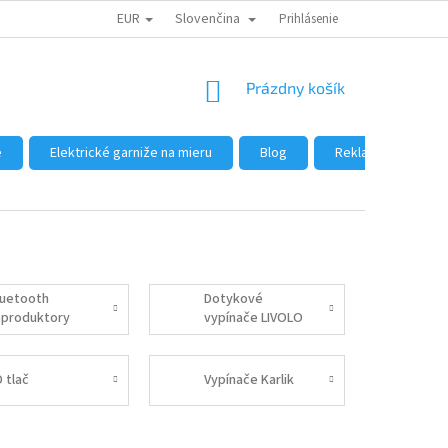
EUR
Slovenčina
DÔVODY NÁKUPU U NÁS
AKO NAKUPOVAŤ
Prihlásenie
VEĽKOOBCHOD
NÁKUPNÝ
Prázdny košík
KOŠÍK
e
Elektrické garniže na mieru
Blog
Reklamácie a vráte
luetooth
Dotykové
eproduktory
vypínače LIVOLO
 tlač
Vypínače Karlik