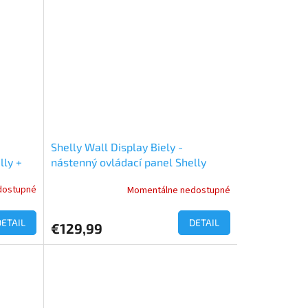
Shelly Wall Display Biely -
lly +
nástenný ovládací panel Shelly
dostupné
Momentálne nedostupné
DETAIL
DETAIL
€129,99