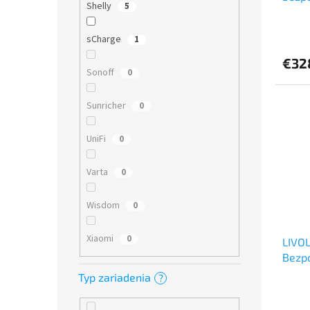
Shelly
5
Priem
sCharge
hodno
1
produ
€32
je
Sonoff
0
5,0
z
5
Sunricher
0
hviezd
UniFi
0
Varta
0
Wisdom
0
Xiaomi
0
LIVO
Bezpo
24V)
Typ zariadenia
?