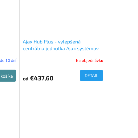
Ajax Hub Plus - vylepšená
centrálna jednotka Ajax systémov
do 10 dní
Na objednávku
DETAIL
 košíka
€437,60
od