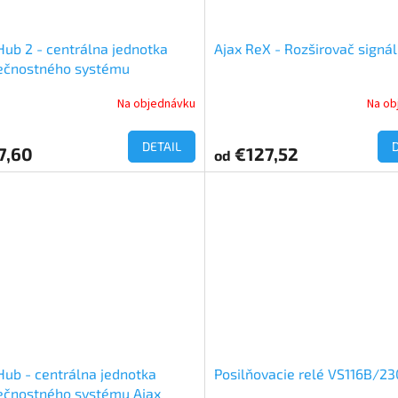
Hub 2 - centrálna jednotka
Ajax ReX - Rozširovač signá
ečnostného systému
Na objednávku
Na ob
DETAIL
7,60
€127,52
od
Hub - centrálna jednotka
Posilňovacie relé VS116B/23
ečnostného systému Ajax