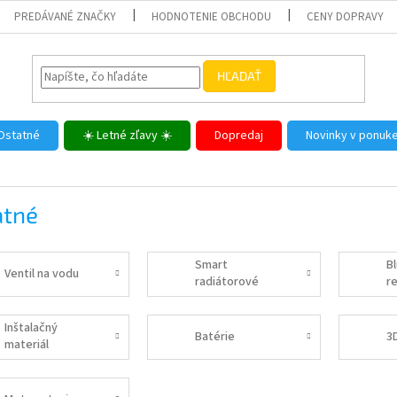
PREDÁVANÉ ZNAČKY
HODNOTENIE OBCHODU
CENY DOPRAVY
HĽADAŤ
Ostatné
☀️ Letné zľavy ☀️
Dopredaj
Novinky v ponuk
atné
Smart
B
Ventil na vodu
radiátorové
r
hlavice
Inštalačný
Batérie
3D
materiál