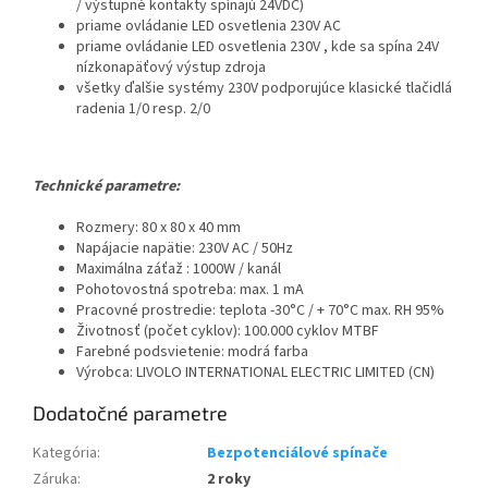
/ výstupné kontakty spínajú 24VDC)
priame ovládanie LED osvetlenia 230V AC
priame ovládanie LED osvetlenia 230V , kde sa spína 24V
nízkonapäťový výstup zdroja
všetky ďalšie systémy 230V podporujúce klasické tlačidlá
radenia 1/0 resp. 2/0
Technické parametre:
Rozmery: 80 x 80 x 40 mm
Napájacie napätie: 230V AC / 50Hz
Maximálna záťaž : 1000W / kanál
Pohotovostná spotreba: max. 1 mA
Pracovné prostredie: teplota -30°C / + 70°C max. RH 95%
Životnosť (počet cyklov): 100.000 cyklov MTBF
Farebné podsvietenie: modrá farba
Výrobca: LIVOLO INTERNATIONAL ELECTRIC LIMITED (CN)
Dodatočné parametre
Kategória
:
Bezpotenciálové spínače
Záruka
:
2 roky