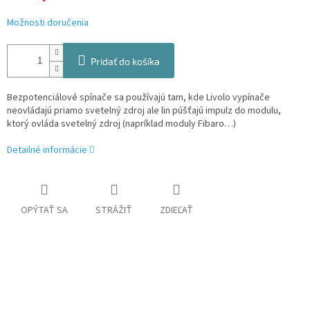
Možnosti doručenia
Pridať do košíka
Bezpotenciálové spínače sa používajú tam, kde Livolo vypínače
neovládajú priamo svetelný zdroj ale lin púšťajú impulz do modulu,
ktorý ovláda svetelný zdroj (napríklad moduly Fibaro…)
Detailné informácie
OPÝTAŤ SA
STRÁŽIŤ
ZDIEĽAŤ