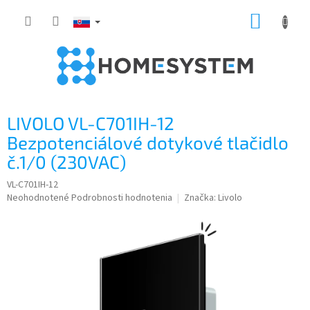
Prejsť
NÁKUP
na
obsah
KOŠÍK
LIVOLO VL-C701IH-12
Bezpotenciálové dotykové tlačidlo
č.1/0 (230VAC)
VL-C701IH-12
Priemerné
Neohodnotené
Podrobnosti hodnotenia
Značka:
Livolo
hodnotenie
produktu
je
0,0
z
5
hviezdičiek.