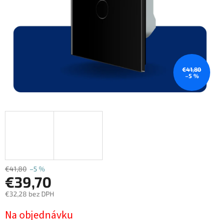
€41,80
–5 %
€41,80
–5 %
€39,70
€32,28 bez DPH
Jednotková
Na objednávku
cena: