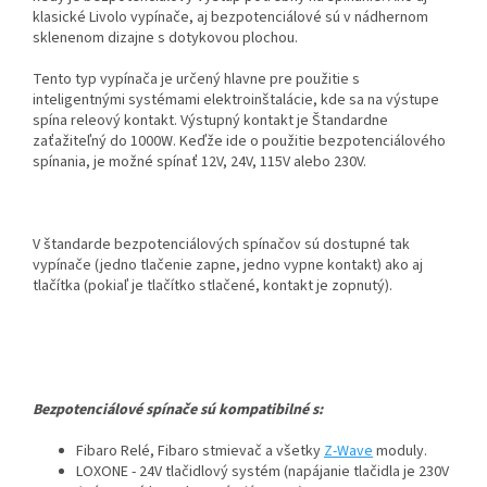
klasické Livolo vypínače, aj bezpotenciálové sú v nádhernom
sklenenom dizajne s dotykovou plochou.
Tento typ vypínača je určený hlavne pre použitie s
inteligentnými systémami elektroinštalácie, kde sa na výstupe
spína releový kontakt. Výstupný kontakt je Štandardne
zaťažiteľný do 1000W. Keďže ide o použitie bezpotenciálového
spínania, je možné spínať 12V, 24V, 115V alebo 230V.
V štandarde bezpotenciálových spínačov sú dostupné tak
vypínače (jedno tlačenie zapne, jedno vypne kontakt) ako aj
tlačítka (pokiaľ je tlačítko stlačené, kontakt je zopnutý).
Bezpotenciálové spínače sú kompatibilné s:
Fibaro Relé, Fibaro stmievač a všetky
Z-Wave
moduly.
LOXONE - 24V tlačidlový systém (napájanie tlačidla je 230V