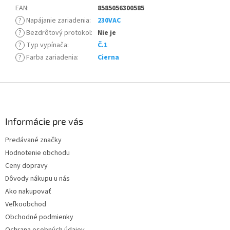
EAN
:
8585056300585
?
Napájanie zariadenia
:
230VAC
?
Bezdrôtový protokol
:
Nie je
?
Typ vypínača
:
Č.1
?
Farba zariadenia
:
Cierna
Z
á
p
ä
Informácie pre vás
t
Predávané značky
i
Hodnotenie obchodu
e
Ceny dopravy
Dôvody nákupu u nás
Ako nakupovať
Veľkoobchod
Obchodné podmienky