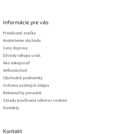
Z
á
p
ä
Informácie pre vás
t
Predávané značky
i
Hodnotenie obchodu
e
Ceny dopravy
Dôvody nákupu u nás
Ako nakupovať
Veľkoobchod
Obchodné podmienky
Ochrana osobných údajov
Reklamačný poriadok
Zásady používania súborov cookies
Kontakty
Kontakt