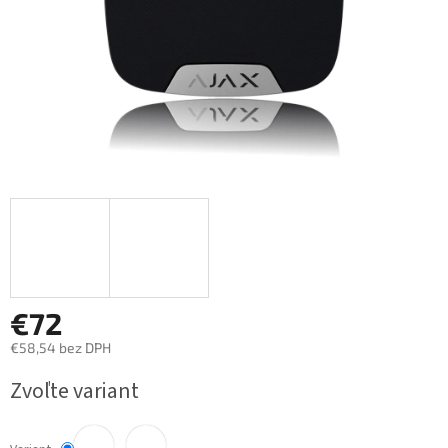
€72
€58,54 bez DPH
Jednotková
Zvoľte variant
cena: