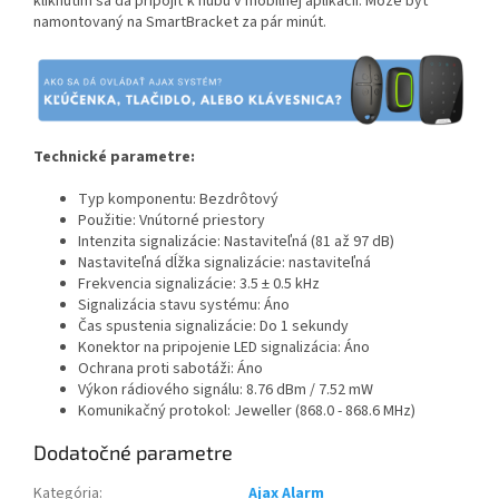
kliknutím sa dá pripojiť k hubu v mobilnej aplikácii. Môže byť
namontovaný na SmartBracket za pár minút.
Technické parametre:
Typ komponentu: Bezdrôtový
Použitie: Vnútorné priestory
Intenzita signalizácie: Nastaviteľná (81 až 97 dB)
Nastaviteľná dĺžka signalizácie: nastaviteľná
Frekvencia signalizácie: 3.5 ± 0.5 kHz
Signalizácia stavu systému: Áno
Čas spustenia signalizácie: Do 1 sekundy
Konektor na pripojenie LED signalizácia: Áno
Ochrana proti sabotáži: Áno
Výkon rádiového signálu: 8.76 dBm / 7.52 mW
Komunikačný protokol: Jeweller (868.0 - 868.6 MHz)
Dodatočné parametre
Kategória
:
Ajax Alarm