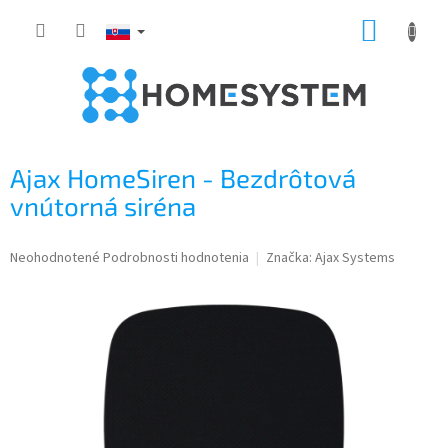
Prejsť
NÁKUP
na
obsah
KOŠÍK
Ajax HomeSiren - Bezdrôtová
vnútorná siréna
Priemerné
Neohodnotené
Podrobnosti hodnotenia
Značka:
Ajax Systems
hodnotenie
produktu
je
0,0
z
5
hviezdičiek.