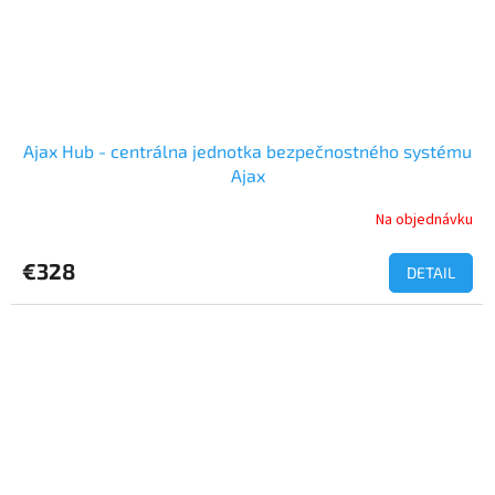
Ajax Hub - centrálna jednotka bezpečnostného systému
Ajax
Na objednávku
Priemerné
hodnotenie
produktu
€328
DETAIL
je
5,0
z
5
hviezdičiek.