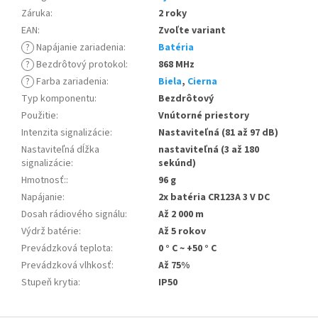
Záruka
:
2 roky
EAN
:
Zvoľte variant
?
Napájanie zariadenia
:
Batéria
?
Bezdrôtový protokol
:
868 MHz
?
Farba zariadenia
:
Biela
,
Cierna
Typ komponentu
:
Bezdrôtový
Použitie
:
Vnútorné priestory
Intenzita signalizácie
:
Nastaviteľná (81 až 97 dB)
Nastaviteľná dĺžka
nastaviteľná (3 až 180
signalizácie
:
sekúnd)
Hmotnosť:
:
96 g
Napájanie
:
2x batéria CR123A 3 V DC
Dosah rádiového signálu
:
Až 2 000 m
Výdrž batérie
:
Až 5 rokov
Prevádzková teplota
:
0 ° C ~ +50 ° C
Prevádzková vlhkosť
:
Až 75%
Stupeň krytia
:
IP50