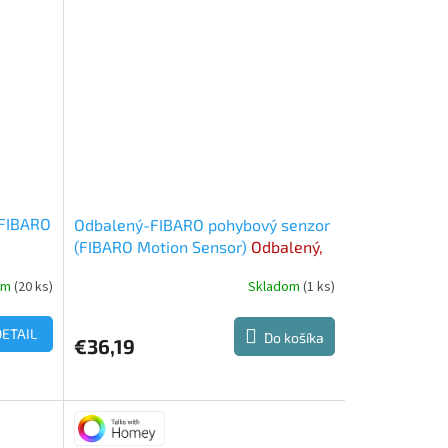
z
5
hviezdičiek.
(FIBARO
Odbalený-FIBARO pohybový senzor
(FIBARO Motion Sensor)
Odbalený,
ale lacnejší
om
(20 ks)
Skladom
(1 ks)
DETAIL
Do košíka
€36,19