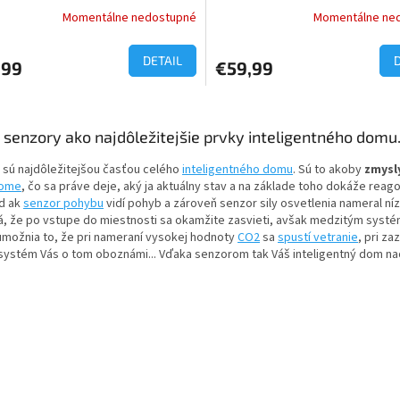
Momentálne nedostupné
Momentálne ne
DETAIL
,99
€59,99
O
v
senzory ako najdôležitejšie prvky inteligentného domu
l
á
 sú najdôležitejšou časťou celého
inteligentného domu
. Sú to akoby
zmysl
d
Home
, čo sa práve deje, aký ja aktuálny stav a na základe toho dokáže reag
a
ad ak
senzor pohybu
vidí pohyb a zároveň senzor sily osvetlenia nameral ní
c
 že po vstupe do miestnosti sa okamžite zasvieti, avšak medzitým systém 
i
umožnia to, že pri nameraní vysokej hodnoty
CO2
sa
spustí vetranie
, pri z
e
systém Vás o tom oboznámi... Vďaka senzorom tak Váš inteligentný dom nao
p
r
v
k
y
v
ý
p
i