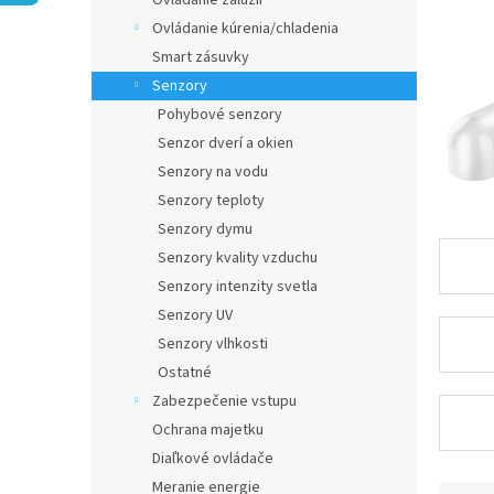
Ovládanie žalúzií
Ovládanie kúrenia/chladenia
Smart zásuvky
Senzory
Pohybové senzory
Senzor dverí a okien
Senzory na vodu
Senzory teploty
Senzory dymu
Senzory kvality vzduchu
Senzory intenzity svetla
Senzory UV
Senzory vlhkosti
Ostatné
Zabezpečenie vstupu
Ochrana majetku
Diaľkové ovládače
Meranie energie
R