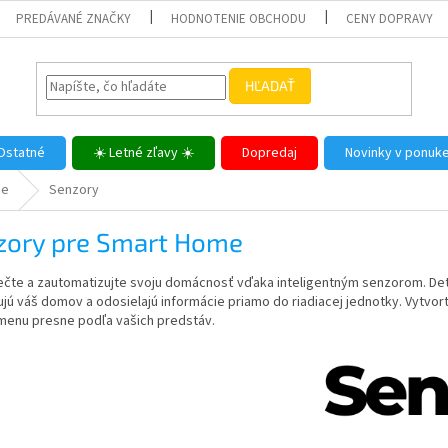
PREDÁVANÉ ZNAČKY
HODNOTENIE OBCHODU
CENY DOPRAVY
HĽADAŤ
Ostatné
☀️ Letné zľavy ☀️
Dopredaj
Novinky v ponuk
me
Senzory
zory pre Smart Home
čte a zautomatizujte svoju domácnosť vďaka inteligentným senzorom. Dete
jú váš domov a odosielajú informácie priamo do riadiacej jednotky. Vytvo
menu presne podľa vašich predstáv.