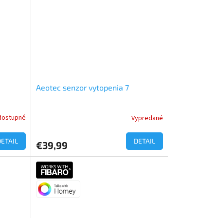
Aeotec senzor vytopenia 7
dostupné
Vypredané
DETAIL
DETAIL
€39,99