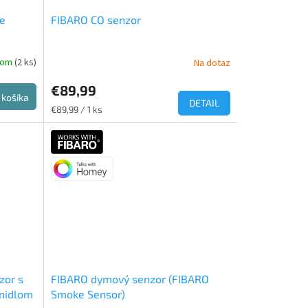
e
FIBARO CO senzor
dom
(2 ks)
Na dotaz
Priemerné
hodnotenie
€89,99
produktu
 košíka
je
DETAIL
Jednotková
€89,99 / 1 ks
5,0
cena:
z
5
hviezdičiek.
zor s
FIBARO dymový senzor (FIBARO
enidlom
Smoke Sensor)