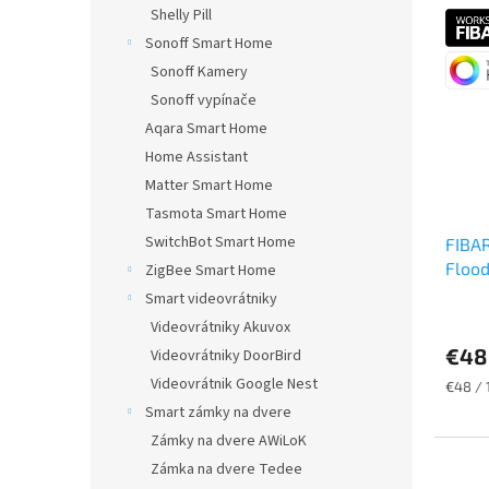
Shelly Pill
z
5
Sonoff Smart Home
hviezd
Sonoff Kamery
Sonoff vypínače
Aqara Smart Home
Home Assistant
Matter Smart Home
Tasmota Smart Home
SwitchBot Smart Home
FIBAR
Flood
ZigBee Smart Home
Smart videovrátniky
Priem
Videovrátniky Akuvox
hodno
€48
Videovrátniky DoorBird
produ
je
Videovrátnik Google Nest
Jednot
€48 / 
5,0
cena:
Smart zámky na dvere
z
5
Zámky na dvere AWiLoK
hviezd
Zámka na dvere Tedee