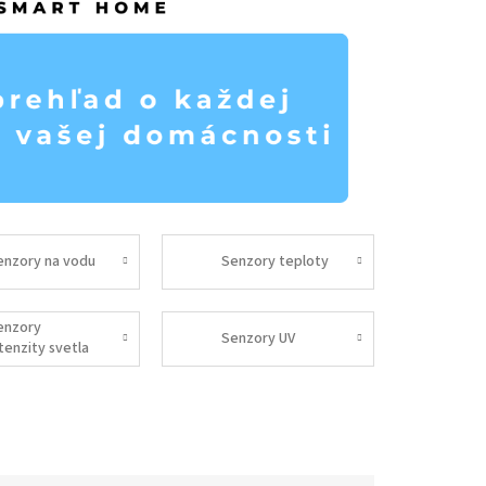
enzory na vodu
Senzory teploty
enzory
Senzory UV
tenzity svetla