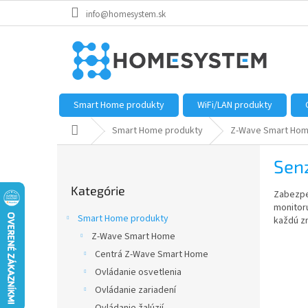
Prejsť
info@homesystem.sk
na
obsah
Smart Home produkty
WiFi/LAN produkty
Domov
Smart Home produkty
Z-Wave Smart Ho
B
Sen
o
Preskočiť
č
Kategórie
kategórie
Zabezpe
n
monitoru
ý
Smart Home produkty
každú z
p
Z-Wave Smart Home
a
Centrá Z-Wave Smart Home
n
e
Ovládanie osvetlenia
l
Ovládanie zariadení