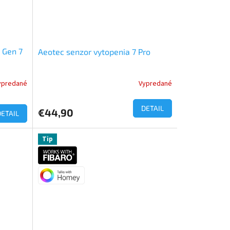
 Gen 7
Aeotec senzor vytopenia 7 Pro
ypredané
Vypredané
DETAIL
€44,90
DETAIL
Tip