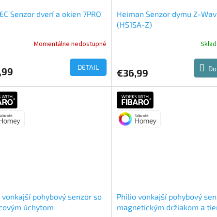
C Senzor dverí a okien 7PRO
Heiman Senzor dymu Z-Wav
(HS1SA-Z)
Momentálne nedostupné
Skla
DETAIL
Do
,99
€36,99
o vonkajší pohybový senzor so
Philio vonkajší pohybový sen
rcovým úchytom
magnetickým držiakom a ti