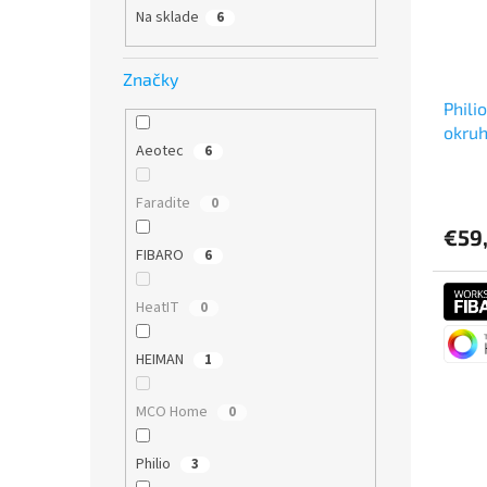
Na sklade
6
Značky
Phili
okru
Aeotec
6
Faradite
0
€59
FIBARO
6
HeatIT
0
HEIMAN
1
MCO Home
0
Philio
3