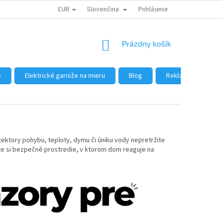
EUR
Slovenčina
DÔVODY NÁKUPU U NÁS
AKO NAKUPOVAŤ
Prihlásenie
VEĽKOOBCHOD
NÁKUPNÝ
Prázdny košík
KOŠÍK
e
Elektrické garniže na mieru
Blog
Reklamácie a vráte
ktory pohybu, teploty, dymu či úniku vody nepretržite
rte si bezpečné prostredie, v ktorom dom reaguje na