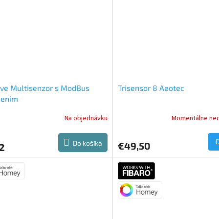
ve Multisenzor s ModBus
Trisensor 8 Aeotec
jením
Na objednávku
Momentálne ne
Do košíka
€49,50
2