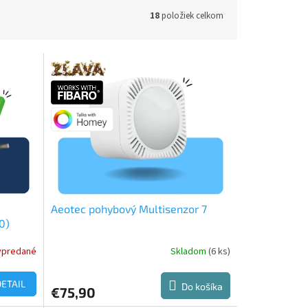
18
položiek celkom
Aeotec pohybový Multisenzor 7
0)
ypredané
Skladom
(6 ks)
Priemerné
hodnotenie
produktu
DETAIL
Do košíka
€75,90
je
4,3