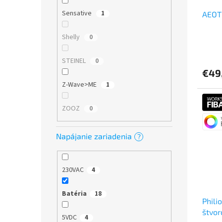
Sensative
1
AEOTE
Shelly
0
STEINEL
0
€49
Z-Wave>ME
1
ZOOZ
0
Napájanie zariadenia
?
230VAC
4
Batéria
18
Phili
štvo
5VDC
4