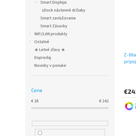
Smart Displeje
sDock nástenné držiaky
Smart zavlažovanie
Smart Zásuvky
WiFi/LAN produkty
Ostatné
☀️ Letné zľavy ☀️
Z-Wa
Dopredaj
pripo
Novinky v ponuke
Cena
€24
€
28
€
242