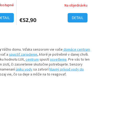
dostupné
Na objednávku
Priemerné
hodnotenie
produktu
DETAIL
DETAIL
€52,90
je
4,7
z
5
.
hviezdičiek.
y
Vášho domu. Vďaka senzorom vie vaše
domáce centrum
ovať a
spustiť zariadenie
, ktoré je potrebné v danej chvíli.
zku hodnotu LUX,
centrum
spustí
osvetlenie
. Pre vás to len
zistí, či zasvietenie skutočne potrebujete. Senzory
aznamenaní
úniku vody
sa zatvorí
hlavný prívod vody do
zaj vie, čo sa deje a môže na to reagovať.