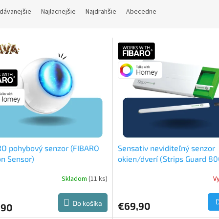
dávanejšie
Najlacnejšie
Najdrahšie
Abecedne
RO pohybový senzor (FIBARO
Sensativ neviditeľný senzor
n Sensor)
okien/dverí (Strips Guard 80
Skladom
(11 ks)
V
erné
Priemerné
tenie
hodnotenie
ktu
produktu
Do košíka
€69,90
,90
je
4,5