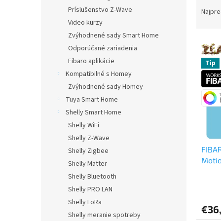
a
Príslušenstvo Z-Wave
Najpre
d
Video kurzy
e
Zvýhodnené sady Smart Home
V
n
Odporúčané zariadenia
ý
i
Fibaro aplikácie
p
Tip
e
Kompatibilné s Homey
i
p
s
r
Zvýhodnené sady Homey
p
o
Tuya Smart Home
r
d
Shelly Smart Home
o
u
Shelly WiFi
d
k
Shelly Z-Wave
u
t
FIBA
k
o
Shelly Zigbee
Motio
t
v
Shelly Matter
o
Shelly Bluetooth
Priem
v
Shelly PRO LAN
hodno
produ
Shelly LoRa
€36
je
Shelly meranie spotreby
4,3