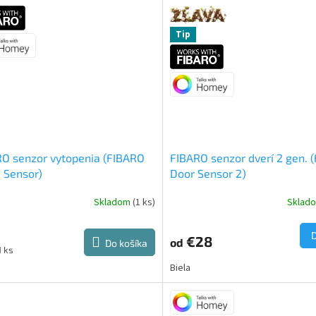
z
5
Tip
ičiek.
hviezdičiek.
O senzor vytopenia (FIBARO
FIBARO senzor dverí 2 gen. 
 Sensor)
Door Sensor 2)
Skladom
(1 ks)
Sklad
erné
Priemerné
tenie
hodnotenie
ktu
produktu
€28
od
Do košíka
je
ková
1 ks
3,8
Biela
z
5
ičiek.
hviezdičiek.