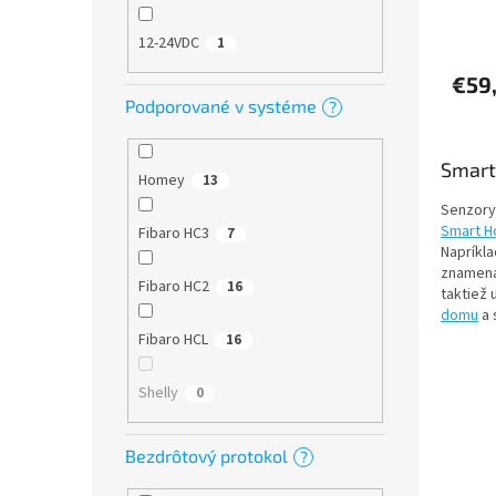
12-24VDC
1
€59
Podporované v systéme
?
Smart 
Homey
13
Senzory
Smart 
Fibaro HC3
7
Napríkl
znamená,
Fibaro HC2
16
taktiež 
domu
a 
Fibaro HCL
16
Shelly
0
Bezdrôtový protokol
?