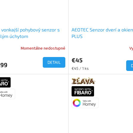
o vonkajší pohybový senzor s
AEOTEC Senzor dverí a okien
hlým úchytom
PLUS
Momentálne nedostupné
V
€45
DETAIL
,99
Jednotková
€45 / 1 ks
cena: