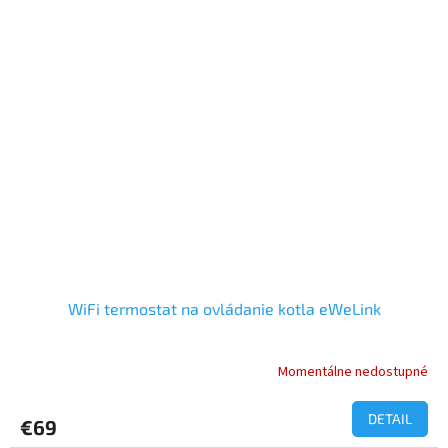
5
hviezdičiek.
WiFi termostat na ovládanie kotla eWeLink
Momentálne nedostupné
Priemerné
hodnotenie
produktu
DETAIL
€69
je