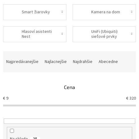
Smart žiarovky
Kamera na dom
Hlasoví asistenti
UniFi (Ubiquiti)
Nest
sieťové prvky
R
a
Najpredávanejšie
Najlacnejšie
Najdrahšie
Abecedne
d
e
n
Cena
i
e
€
9
€
320
p
r
o
d
u
k