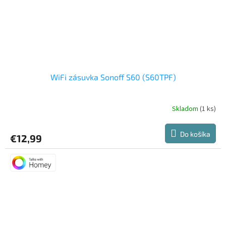
WiFi zásuvka Sonoff S60 (S60TPF)
Skladom
(1 ks)
Priemerné
hodnotenie
produktu
Do košíka
€12,99
je
4,7
z
5
hviezdičiek.