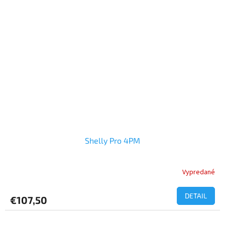
Shelly Pro 4PM
Vypredané
Priemerné
hodnotenie
produktu
DETAIL
€107,50
je
5,0
z