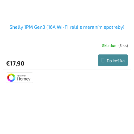
Shelly 1PM Gen3 (16A Wi-Fi relé s meraním spotreby)
Skladom
(8 ks)
Priemerné
hodnotenie
produktu
Do košíka
€17,90
je
5,0
z
5
hviezdičiek.