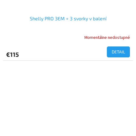
Shelly PRO 3EM + 3 svorky v balení
Momentálne nedostupné
Priemerné
hodnotenie
produktu
DETAIL
€115
je
5,0
z
5
hviezdičiek.