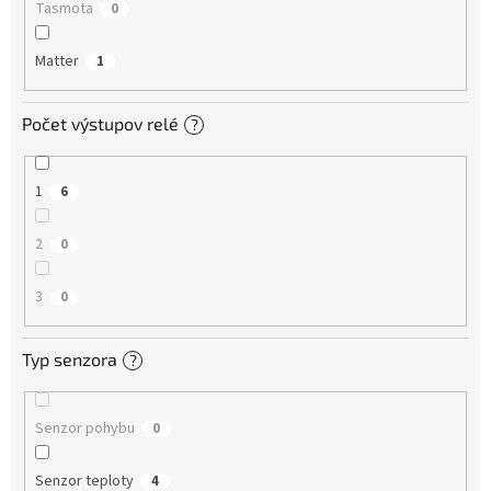
Tasmota
0
Matter
1
Počet výstupov relé
?
1
6
2
0
3
0
Typ senzora
?
Senzor pohybu
0
Senzor teploty
4