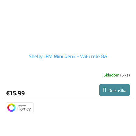
Shelly 1PM Mini Gen3 - WiFi relé 8A
Skladom
(6 ks)
Priemerné
hodnotenie
produktu
Do košíka
€15,99
je
5,0
z
5
hviezdičiek.