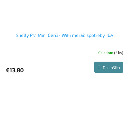
Shelly PM Mini Gen3- WiFi merač spotreby 16A
Skladom
(2 ks)
Priemerné
hodnotenie
produktu
Do košíka
€13,80
je
5,0
z
5
hviezdičiek.