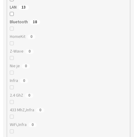
LAN
13
Bluetooth
18
HomeKit
0
Z-Wave
0
Nie je
0
Infra
0
2.4 GhZ
0
433 MhZ,Infra
0
WiFi,Infra
0