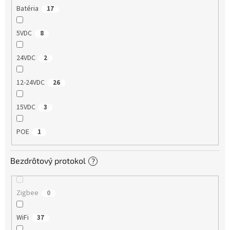
Batéria
17
5VDC
8
24VDC
2
12-24VDC
26
15VDC
3
POE
1
Bezdrôtový protokol
?
Zigbee
0
WiFi
37