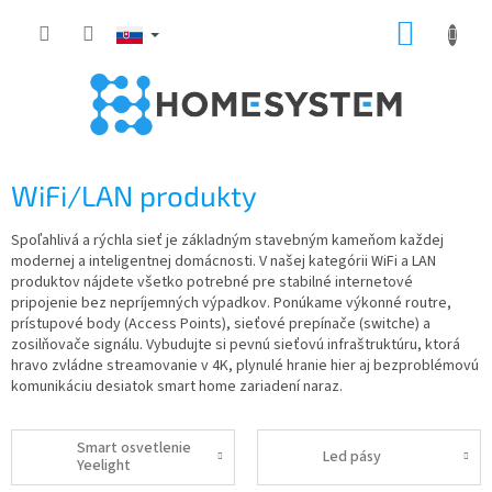
Prejsť
NÁKUP
na
obsah
KOŠÍK
WiFi/LAN produkty
Spoľahlivá a rýchla sieť je základným stavebným kameňom každej
modernej a inteligentnej domácnosti. V našej kategórii WiFi a LAN
produktov nájdete všetko potrebné pre stabilné internetové
pripojenie bez nepríjemných výpadkov. Ponúkame výkonné routre,
prístupové body (Access Points), sieťové prepínače (switche) a
zosilňovače signálu. Vybudujte si pevnú sieťovú infraštruktúru, ktorá
hravo zvládne streamovanie v 4K, plynulé hranie hier aj bezproblémovú
komunikáciu desiatok smart home zariadení naraz.
Smart osvetlenie
Led pásy
Yeelight