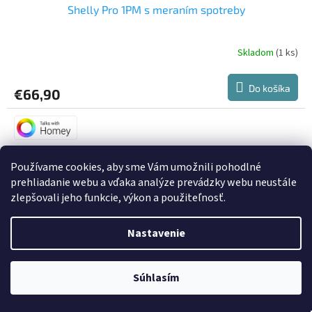
Shelly Pro 1PM s meraním spotreby
Skladom
(1 ks)
Do košíka
€66,90
Používame cookies, aby sme Vám umožnili pohodlné
prehliadanie webu a vďaka analýze prevádzky webu neustále
zlepšovali jeho funkcie, výkon a použiteľnosť.
Nastavenie
Súhlasím