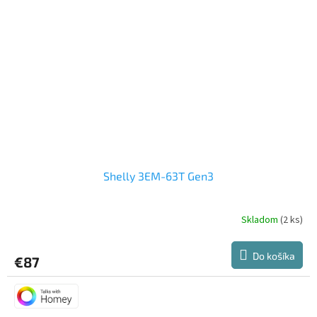
Shelly 3EM-63T Gen3
Skladom
(2 ks)
Priemerné
hodnotenie
produktu
Do košíka
€87
je
5,0
z
5
hviezdičiek.