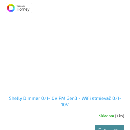
5,0
z
5
hviezdičiek.
Shelly Dimmer 0/1-10V PM Gen3 - WiFi stmievač 0/1-
10V
Skladom
(3 ks)