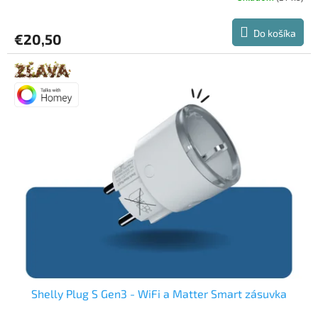
hodnotenie
produktu
Do košíka
€20,50
je
3,7
z
5
hviezdičiek.
Shelly Plug S Gen3 - WiFi a Matter Smart zásuvka