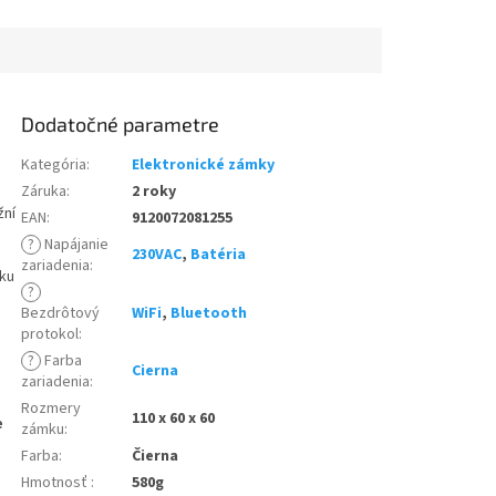
Dodatočné parametre
Kategória
:
Elektronické zámky
Záruka
:
2 roky
žní
EAN
:
9120072081255
?
Napájanie
230VAC
,
Batéria
zariadenia
:
 ku
?
Bezdrôtový
WiFi
,
Bluetooth
protokol
:
?
Farba
Cierna
zariadenia
:
Rozmery
110 x 60 x 60
e
zámku
:
Farba
:
Čierna
Hmotnosť
:
580g