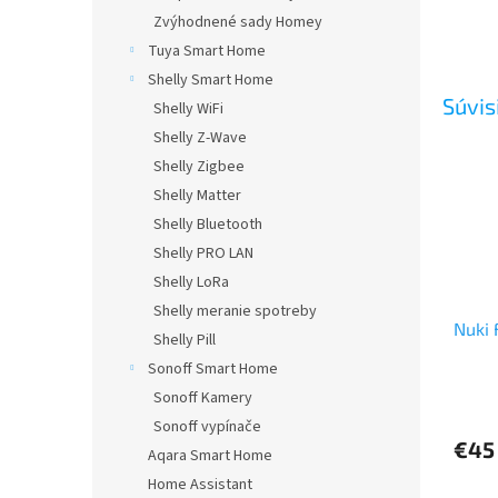
Zvýhodnené sady Homey
Tuya Smart Home
Shelly Smart Home
Súvis
Shelly WiFi
Shelly Z-Wave
Shelly Zigbee
Shelly Matter
Shelly Bluetooth
Shelly PRO LAN
Shelly LoRa
Shelly meranie spotreby
Nuki 
Shelly Pill
Sonoff Smart Home
Sonoff Kamery
Priem
hodno
Sonoff vypínače
produ
€45
Aqara Smart Home
je
Home Assistant
5,0