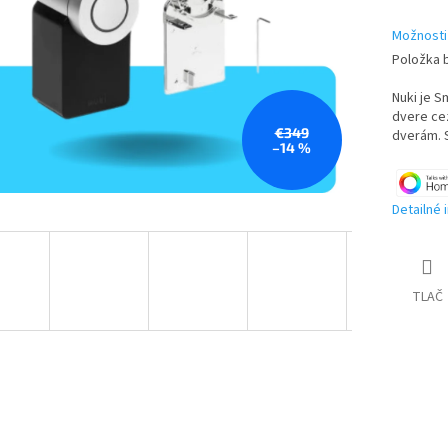
Možnosti
Položka 
Nuki je 
dvere cez
€349
dverám. S
–14 %
Detailné 
TLAČ