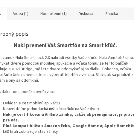
s
Videá (1)
Hodnotenie (1)
Diskusia
Značka
ičiek.
robný popis
Nuki premení Váš Smartfón na Smart kľúč.
t zámok Nuki Smart Lock 2.0 nahradí všetky Vaše kľúče. Nuki Vám totiž umo
ykať dvere pomocou mobilnej aplikácie a vďaka tomu, že tento balíček
huje aj Nuki Bridge, môžete dvere odomykať aj na diaľku. Dokonca, vďaka
ií Auto Unlock nemusíte ani vyberať telefón z vrecka. Stačí, ak sa približite
ám a ony sa odomknú.
 vďaka tomu ponúka oveľa viac:
Ovládanie cez mobilnú aplikáciu
Neuveriteľne jednoduchá inštalácia Nuki na Vaše dvere
Nuki je certifikovaná AirBnb zámka, takže ak prenajímate, je práv
pre Vás.
Plná kompatibilita s Amazon Echo, Google Home aj Apple HomeKit
LED kruh zobrazuje stav zámky