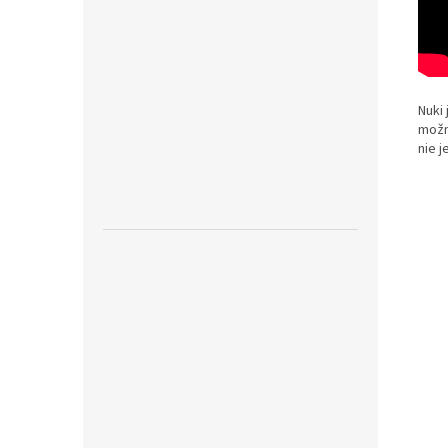
Nuki
možn
nie 