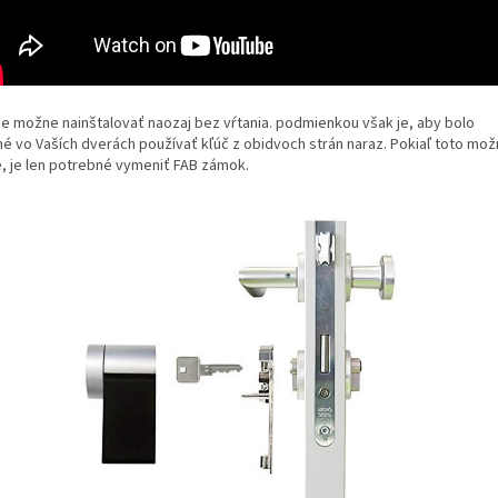
 je možne nainštalovať naozaj bez vŕtania. podmienkou však je, aby bolo
é vo Vaších dverách používať kľúč z obidvoch strán naraz. Pokiaľ toto mo
je, je len potrebné vymeniť FAB zámok.