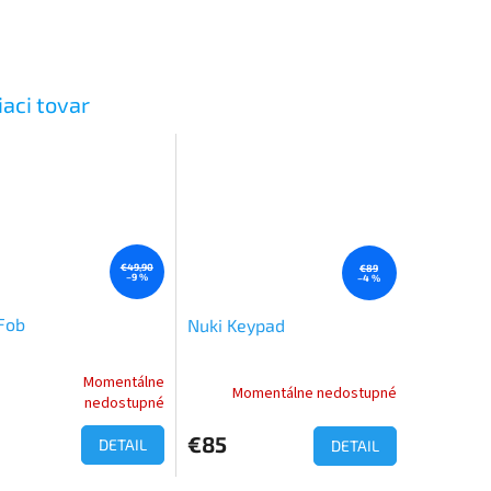
iaci tovar
€49,90
€89
–9 %
–4 %
Fob
Nuki Keypad
Momentálne
Momentálne nedostupné
erné
nedostupné
tenie
ktu
€85
DETAIL
DETAIL