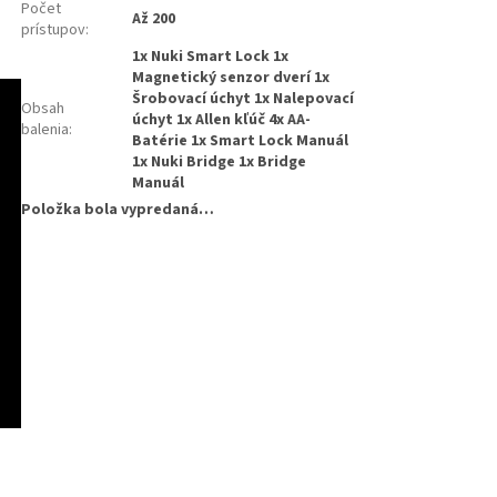
Počet
Až 200
prístupov
:
1x Nuki Smart Lock 1x
Magnetický senzor dverí 1x
Šrobovací úchyt 1x Nalepovací
Obsah
úchyt 1x Allen kľúč 4x AA-
balenia
:
Batérie 1x Smart Lock Manuál
1x Nuki Bridge 1x Bridge
Manuál
Položka bola vypredaná…