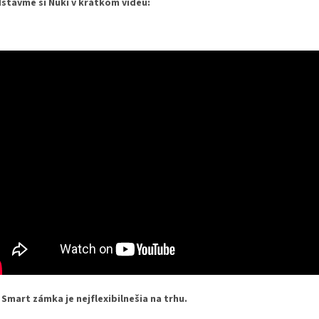
stavme si Nuki v krátkom videu:
 Smart zámka je nejflexibilnešia na trhu.