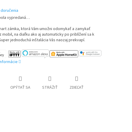
 doručenia
bola vypredaná…
Smart zámka, ktorá Vám umožni odomykať a zamykať
 mobil, na diaľku ako aj automaticky po priblížení sa k
uper jednoduchá inštalácia Vás naozaj prekvapí.
informácie
OPÝTAŤ SA
STRÁŽIŤ
ZDIEĽAŤ