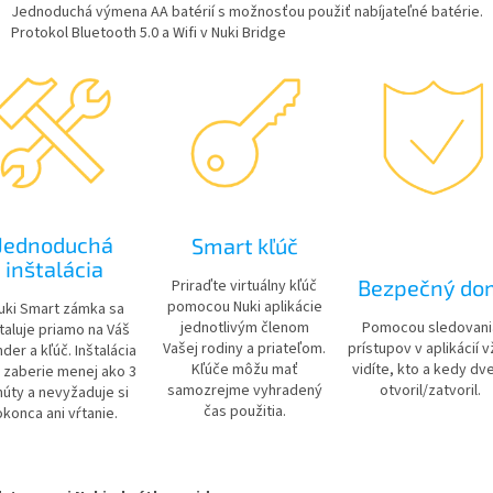
Jednoduchá výmena AA batérií s možnosťou použiť nabíjateľné batérie.
Protokol Bluetooth 5.0 a Wifi v Nuki Bridge
Jednoduchá
Smart kľúč
inštalácia
Bezpečný do
Priraďte virtuálny kľúč
pomocou Nuki aplikácie
ki Smart zámka sa
jednotlivým členom
Pomocou sledovani
taluje priamo na Váš
Vašej rodiny a priateľom.
prístupov v aplikácií 
nder a kľúč. Inštalácia
Kľúče môžu mať
vidíte, kto a kedy dv
 zaberie menej ako 3
samozrejme vyhradený
otvoril/zatvoril.
núty a nevyžaduje si
čas použitia.
konca ani vŕtanie.