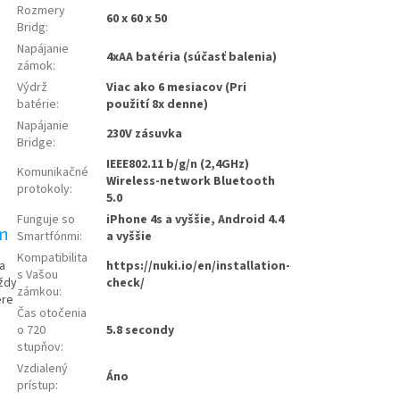
Rozmery
60 x 60 x 50
Bridg
:
Napájanie
4xAA batéria (súčasť balenia)
zámok
:
Výdrž
Viac ako 6 mesiacov (Pri
batérie
:
použití 8x denne)
Napájanie
230V zásuvka
Bridge
:
IEEE802.11 b/g/n (2,4GHz)
Komunikačné
Wireless-network Bluetooth
protokoly
:
5.0
Funguje so
iPhone 4s a vyššie, Android 4.4
m
Smartfónmi
:
a vyššie
Kompatibilita
https://nuki.io/en/installation-
a
s Vašou
check/
vždy
zámkou
:
ere
Čas otočenia
o 720
5.8 secondy
stupňov
:
Vzdialený
Áno
prístup
: