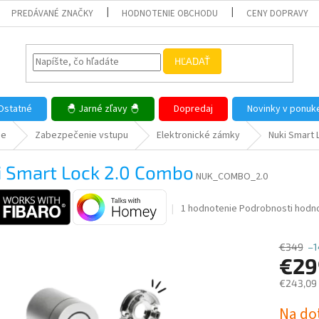
PREDÁVANÉ ZNAČKY
HODNOTENIE OBCHODU
CENY DOPRAVY
HĽADAŤ
Ostatné
🐣 Jarné zľavy 🐣
Dopredaj
Novinky v ponuk
me
Zabezpečenie vstupu
Elektronické zámky
Nuki Smart 
i Smart Lock 2.0 Combo
NUK_COMBO_2.0
Priemerné
1 hodnotenie
Podrobnosti hodn
hodnotenie
produktu
€349
–1
je
€29
5,0
z
€243,09
5
hviezdičiek.
Jednotk
Na do
cena: