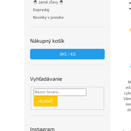
🐣 Jarné zľavy 🐣
Dopredaj
Novinky v ponuke
Nákupný košík
0
KS /
€0
Vyhľadávanie
Nu
inš
cyli
Vám
HĽADAŤ
mi
do
Instagram