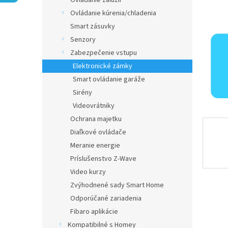
Ovládanie žalúzií
Ovládanie kúrenia/chladenia
Smart zásuvky
Senzory
Zabezpečenie vstupu
Elektronické zámky
Smart ovládanie garáže
Sirény
Videovrátniky
Ochrana majetku
Diaľkové ovládače
Meranie energie
Príslušenstvo Z-Wave
Video kurzy
Zvýhodnené sady Smart Home
Odporúčané zariadenia
Fibaro aplikácie
Kompatibilné s Homey