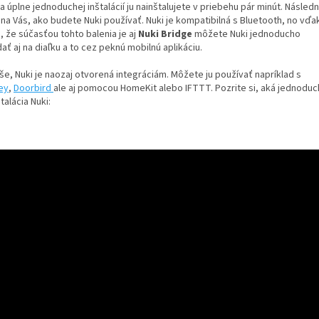
 úplne jednoduchej inštalácií ju nainštalujete v priebehu pár minút. Násled
 na Vás, ako budete Nuki používať. Nuki je kompatibilná s Bluetooth, no vďa
, že súčasťou tohto balenia je aj
Nuki Bridge
môžete Nuki jednoducho
ať aj na diaľku a to cez peknú mobilnú aplikáciu.
še, Nuki je naozaj otvorená integráciám. Môžete ju používať napríklad s
ey
,
Doorbird
ale aj pomocou HomeKit alebo IFTTT. Pozrite si, aká jednoduc
štalácia Nuki: