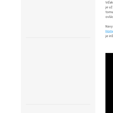
Vďaka
je už
tomu
ovlád
Navy
Hom
je in