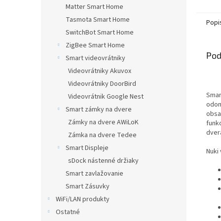
z
Matter Smart Home
5
Tasmota Smart Home
Popi
hviezd
SwitchBot Smart Home
ZigBee Smart Home
Pod
Smart videovrátniky
Videovrátniky Akuvox
Videovrátniky DoorBird
Smar
Videovrátnik Google Nest
odom
Smart zámky na dvere
obsa
Zámky na dvere AWiLoK
funkc
dver
Zámka na dvere Tedee
Smart Displeje
Nuki
sDock nástenné držiaky
Smart zavlažovanie
Smart Zásuvky
WiFi/LAN produkty
Ostatné