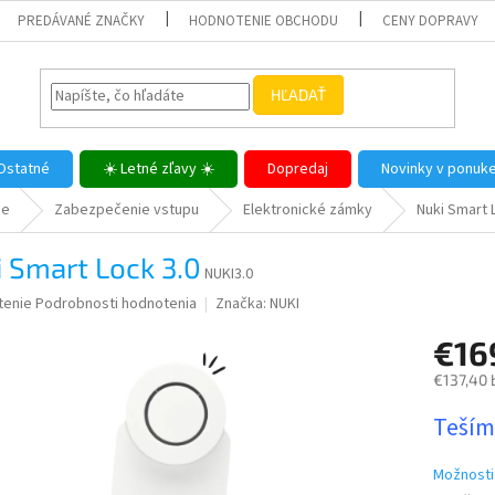
PREDÁVANÉ ZNAČKY
HODNOTENIE OBCHODU
CENY DOPRAVY
HĽADAŤ
Ostatné
☀️ Letné zľavy ☀️
Dopredaj
Novinky v ponuk
me
Zabezpečenie vstupu
Elektronické zámky
Nuki Smart 
 Smart Lock 3.0
NUKI3.0
né
tenie
Podrobnosti hodnotenia
Značka:
NUKI
nie
€16
u
€137,40 
Jednotk
Teším
cena:
iek.
Možnosti