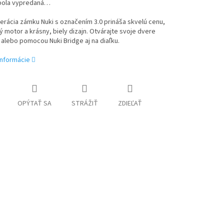
bola vypredaná…
rácia zámku Nuki s označením 3.0 prináša skvelú cenu,
 motor a krásny, biely dizajn. Otvárajte svoje dvere
lebo pomocou Nuki Bridge aj na diaľku.
informácie
OPÝTAŤ SA
STRÁŽIŤ
ZDIEĽAŤ