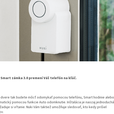
 Smart zámka 3.0 premení Váš telefón na kľúč.
 dvere tak budete môcť odomykať pomocou telefónu, Smart hodinie alebo
matický pomocou funkcie Auto odomknutie. Inštalácia je naozaj jednoduchá
aduje si vŕtanie. Nuki Vám taktiež umožňuje sledovať, kto kedy prišiel
ov.