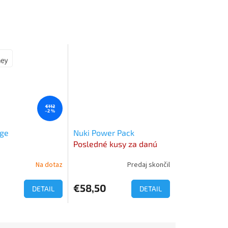
€112
–2 %
dge
Nuki Power Pack
Posledné kusy za danú
cenu
Na dotaz
Predaj skončil
€58,50
DETAIL
DETAIL