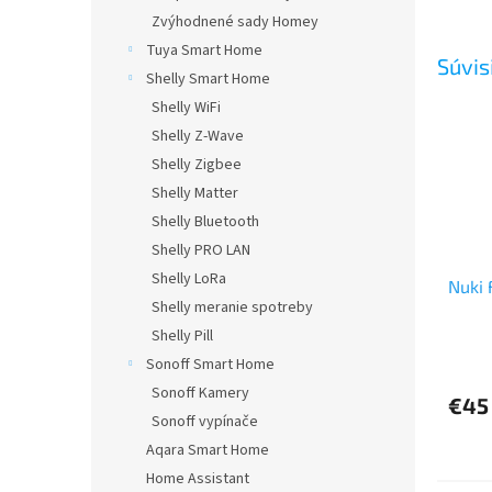
Zvýhodnené sady Homey
Tuya Smart Home
Súvis
Shelly Smart Home
Shelly WiFi
Shelly Z-Wave
Shelly Zigbee
Shelly Matter
Shelly Bluetooth
Shelly PRO LAN
Shelly LoRa
Nuki 
Shelly meranie spotreby
Shelly Pill
Priem
Sonoff Smart Home
hodno
Sonoff Kamery
produ
€45
je
Sonoff vypínače
5,0
Aqara Smart Home
z
Home Assistant
5