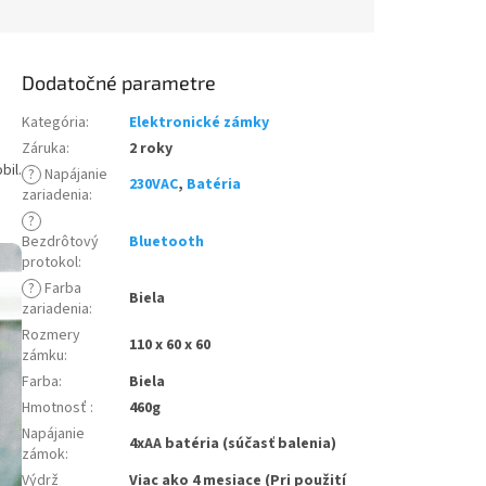
Dodatočné parametre
Kategória
:
Elektronické zámky
Záruka
:
2 roky
bil.
?
Napájanie
230VAC
,
Batéria
zariadenia
:
?
Bezdrôtový
Bluetooth
protokol
:
?
Farba
Biela
zariadenia
:
Rozmery
110 x 60 x 60
zámku
:
Farba
:
Biela
Hmotnosť
:
460g
Napájanie
4xAA batéria (súčasť balenia)
zámok
:
Výdrž
Viac ako 4 mesiace (Pri použití