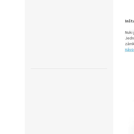
Inšt
Nuki
Jedn
zámk
návo