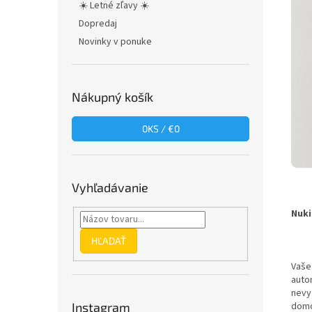
☀️ Letné zľavy ☀️
Dopredaj
Novinky v ponuke
Nákupný košík
0
KS /
€0
Vyhľadávanie
Nuki
HĽADAŤ
Vaše
auto
nevyž
dom
Instagram