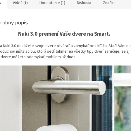
s
Videá (1)
Hodnotenie (1)
Diskusia
Značka
ičiek.
robný popis
Nuki 3.0 premení Vaše dvere na Smart.
a Nuki 3.0 dokážete svoje dvere otvárať a zamykať bez kľúča. Stačí Vám mo
duchou inštaláciou, ktorá sedí takmer na všetky tipy dverí zaručuje, že aj
 dvere môžete odomykať mobilom už dnes.