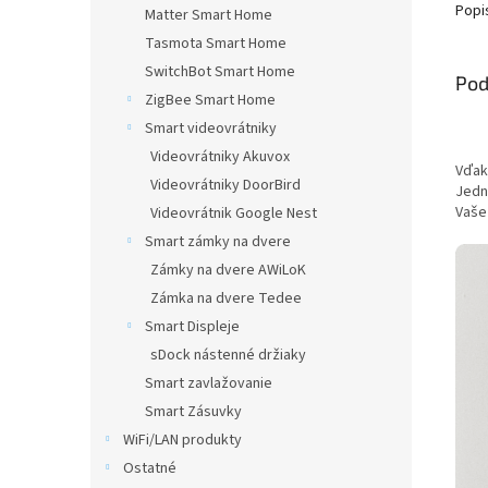
Popi
hviezd
Matter Smart Home
Tasmota Smart Home
SwitchBot Smart Home
Pod
ZigBee Smart Home
Smart videovrátniky
Videovrátniky Akuvox
Vďak
Videovrátniky DoorBird
Jedno
Vaše
Videovrátnik Google Nest
Smart zámky na dvere
Zámky na dvere AWiLoK
Zámka na dvere Tedee
Smart Displeje
sDock nástenné držiaky
Smart zavlažovanie
Smart Zásuvky
WiFi/LAN produkty
Ostatné