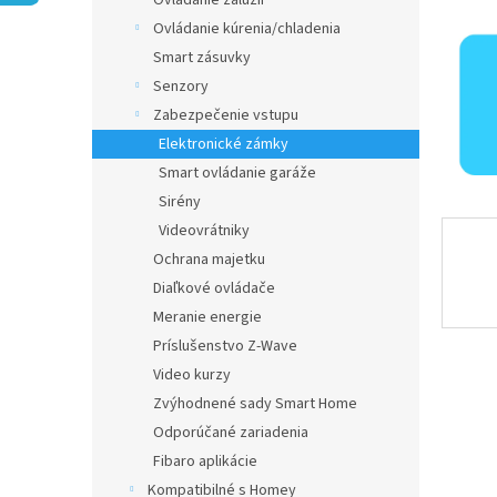
Ovládanie žalúzií
Ovládanie kúrenia/chladenia
Smart zásuvky
Senzory
Zabezpečenie vstupu
Elektronické zámky
Smart ovládanie garáže
Sirény
Videovrátniky
Ochrana majetku
Diaľkové ovládače
Meranie energie
Príslušenstvo Z-Wave
Video kurzy
Zvýhodnené sady Smart Home
Odporúčané zariadenia
Fibaro aplikácie
Kompatibilné s Homey