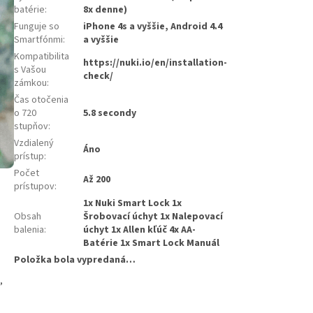
batérie
:
8x denne)
Funguje so
iPhone 4s a vyššie, Android 4.4
Smartfónmi
:
a vyššie
Kompatibilita
https://nuki.io/en/installation-
s Vašou
check/
zámkou
:
Čas otočenia
o 720
5.8 secondy
stupňov
:
Vzdialený
Áno
prístup
:
Počet
Až 200
prístupov
:
1x Nuki Smart Lock 1x
Obsah
Šrobovací úchyt 1x Nalepovací
balenia
:
úchyt 1x Allen kľúč 4x AA-
Batérie 1x Smart Lock Manuál
Položka bola vypredaná…
,