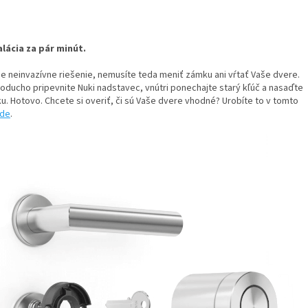
alácia za pár minút.
 je neinvazívne riešenie, nemusíte teda meniť zámku ani vŕtať Vaše dvere.
oducho pripevnite Nuki nadstavec, vnútri ponechajte starý kľúč a nasaďte
u. Hotovo. Chcete si overiť, či sú Vaše dvere vhodné? Urobíte to v tomto
de
.