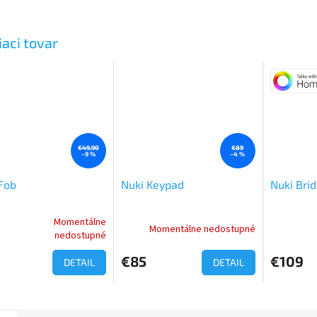
iaci tovar
€49,90
€89
–9 %
–4 %
Fob
Nuki Keypad
Nuki Bri
Momentálne
Momentálne nedostupné
erné
nedostupné
tenie
ktu
€85
€109
DETAIL
DETAIL