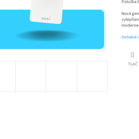
Položka 
Nová gene
vylepšený
moderne a
Detailné 
TLAČ