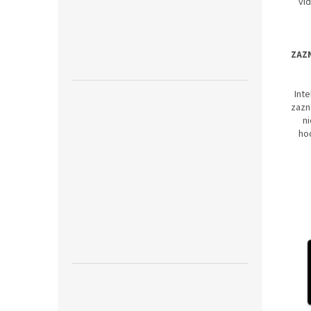
vid
ZAZ
Int
zazn
ni
ho