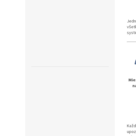
Jedn
všet
syst
Mie
n
Každ
upoz