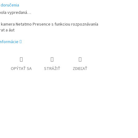
 doručenia
bola vypredaná…
a kamera Netatmo Presence s funkciou rozpoznávanía
rat a áut
informácie
OPÝTAŤ SA
STRÁŽIŤ
ZDIEĽAŤ