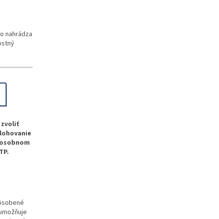
ho nahrádza
ostný
zvoliť
lohovanie
m osobnom
TP.
pôsobené
 umožňuje