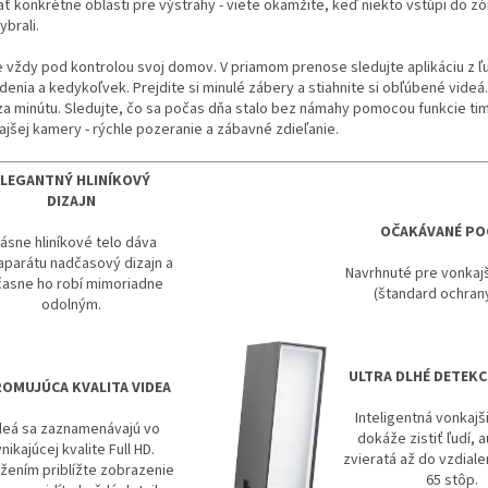
ať konkrétne oblasti pre výstrahy - viete okamžite, keď niekto vstúpi do zó
ybrali.
e vždy pod kontrolou svoj domov. V priamom prenose sledujte aplikáciu z 
denia a kedykoľvek. Prejdite si minulé zábery a stiahnite si obľúbené videá.
za minútu. Sledujte, čo sa počas dňa stalo bez námahy pomocou funkcie ti
ajšej kamery - rýchle pozeranie a zábavné zdieľanie.
ELEGANTNÝ HLINÍKOVÝ
DIZAJN
OČAKÁVANÉ PO
ásne hliníkové telo dáva
aparátu nadčasový dizajn a
Navrhnuté pre vonkajš
asne ho robí mimoriadne
(štandard ochran
odolným.
ULTRA DLHÉ DETEKC
OMUJÚCA KVALITA VIDEA
Inteligentná vonkaj
deá sa zaznamenávajú vo
dokáže zistiť ľudí, 
nikajúcej kvalite Full HD.
zvieratá až do vzdiale
ížením priblížte zobrazenie
65 stôp.