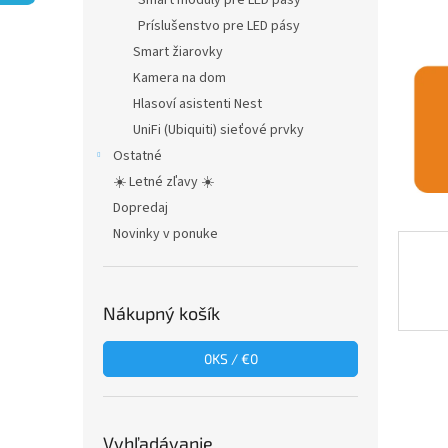
Smart moduly pre LED pásy
Príslušenstvo pre LED pásy
Smart žiarovky
Kamera na dom
Hlasoví asistenti Nest
UniFi (Ubiquiti) sieťové prvky
Ostatné
☀️ Letné zľavy ☀️
Dopredaj
Novinky v ponuke
Nákupný košík
0
KS /
€0
Vyhľadávanie