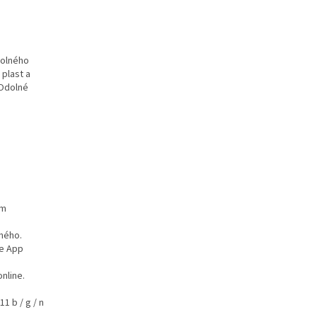
dolného
 plast a
 Odolné
 m
tného.
de App
nline.
1 b / g / n