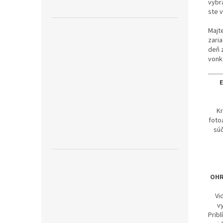
vybr
ste v
Majt
zaria
deň 
vonk
Kr
foto
súč
OHR
Vi
vy
Pribl