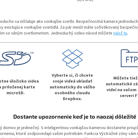
oducho sa inštaluje ako vonkajšie svetlo. Bezpečnostná kamera jednoduc
ky existujúce vonkajšie svietidlá. Za pár minút máte sofistikovaný bezpečn
ém so silným svetlometom. Jednoduchý video návod môžete
nájsť tu
.
Vyberte si, či chcete
Môžete tiež 
stne úložisko videa
svoje videá ukladať
automatické zá
a priloženej karte
automaticky do vášho
videí na vašo
microSD.
osobného cloudu
serveri F
Dropbox.
Dostante upozornenie keď je to naozaj dôležité
ý domov je jedinečný. S inteligentnou vonkajšou kamerou dostanete pris
ornenia, ktoré zodpovedajú vašim potrebám. Funkcia Výstražné zóny vám