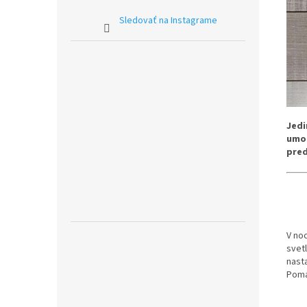
Sledovať na Instagrame
Jedi
umož
pred
V no
svet
nasta
Pomá