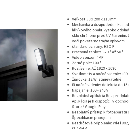
Veľkosť 50 x 200 x 110 mm
Mechanika a dizajn: Jeden kus o
hliníkového obalu. Vysoko odolný
sklo chránené pred UV žiarením.
voči poveternostným vplyvom:
štandard ochrany: HZO P
Pracovná teplota: -20 ° až 50 ° C
Video senzor: 4MP
Zorné pole: 100 °
Rozlíšenie: Až 1920 x 1080
Svetlomety a nočné videnie: LED
žiarovka: 12 W, stmievateľné.
IR nočné videnie: detekcia do 15
Napájanie: 100 - 240 V
Bezplatná aplikácia Bez predpla
Aplikácia je k dispozícii v obcho
Store / Google Play.
Bezplatný prístup k fotoaparátu o
Špecifikácie pripojenia
Bezdrôtové pripojenie: Wi-Fi 802,1
(2,4 GHz)