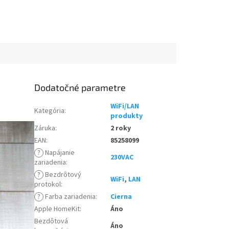
Dodatočné parametre
WiFi/LAN
Kategória
:
produkty
Záruka
:
2 roky
EAN
:
85258099
?
Napájanie
230VAC
zariadenia
:
?
Bezdrôtový
WiFi
,
LAN
protokol
:
?
Farba zariadenia
:
Cierna
Apple HomeKit
:
Áno
Bezdôtová
Áno