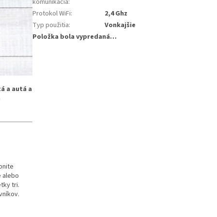
komunikácia
:
Protokol WiFi
:
2,4 Ghz
Typ použitia
:
Vonkajšie
Položka bola vypredaná…
tá a autá a
a
pnite
e alebo
tky tri.
vníkov.