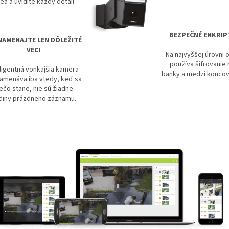
ea a uvidíte každý detail.
BEZPEČNÉ ENKRIP
NAMENAJTE LEN DÔLEŽITÉ
VECI
Na najvyššej úrovni 
používa šifrovanie 
eligentná vonkajšia kamera
banky a medzi koncov
amenáva iba vtedy, keď sa
ečo stane, nie sú žiadne
diny prázdneho záznamu.