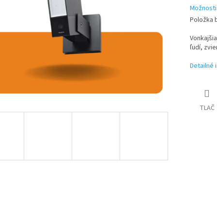
Možnosti
Položka 
Vonkajši
ľudí, zvie
Detailné 
TLAČ