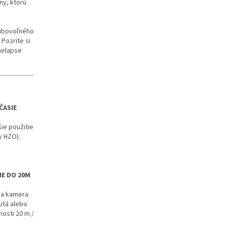
ny, ktorú
ľubovoľného
 Pozrite si
melapse
ČASIE
ie použitie
y HZO).
IE DO 20M
šia kamera
autá alebo
nosti 20 m /