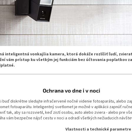
ná inteligentná vonkajšia kamera, ktorá dokáže rozlíšiť ľudí, zviera
ní vám prístup ku všetkým jej funkciám bez účtovania poplatkov z
platné.
Ochrana vo dne i v noci
ci buď diskrétne sledujte infračervené nočné videnie fotoaparátu, alebo za
lomet fotoaparátu. Inteligentný svetlomet je možné v aplikácii zapnúť ručn
viť tak, aby sa rozsvietil, keď zistí osobu, auto alebo zviera - alebo pre vše
ha vám bezpečne nájsť cestu v noci a odradí všetkých nežiaducich návšte
Vlastnosti a technické parametre