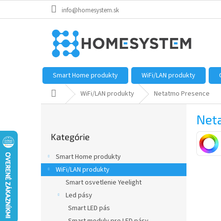
Prejsť
info@homesystem.sk
na
obsah
Smart Home produkty
WiFi/LAN produkty
Domov
WiFi/LAN produkty
Netatmo Presence
B
Net
o
Preskočiť
č
Kategórie
kategórie
n
ý
Smart Home produkty
p
WiFi/LAN produkty
a
Smart osvetlenie Yeelight
n
e
Led pásy
l
Smart LED pás