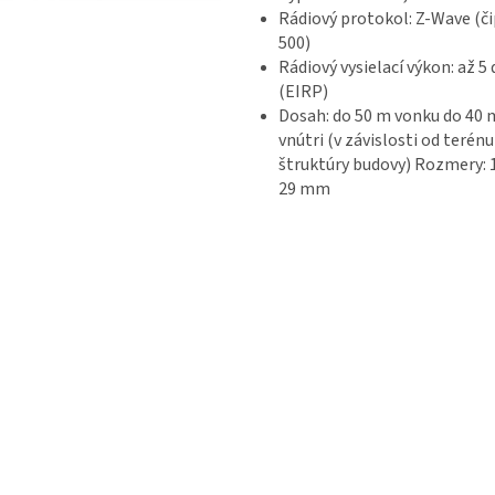
Rádiový protokol: Z-Wave (či
500)
Rádiový vysielací výkon: až 
(EIRP)
Dosah: do 50 m vonku do 40 
vnútri (v závislosti od terénu
štruktúry budovy) Rozmery: 1
29 mm