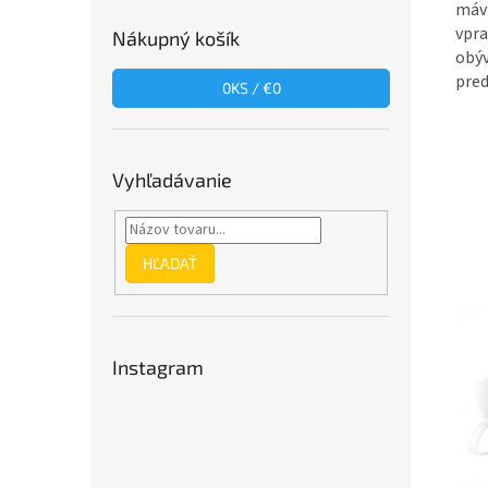
mávn
vpra
Nákupný košík
obýv
pred
0
KS /
€0
Vyhľadávanie
HĽADAŤ
Instagram