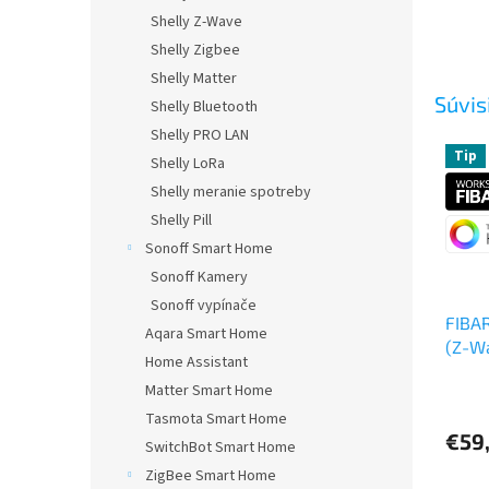
Shelly Z-Wave
Shelly Zigbee
Shelly Matter
Súvis
Shelly Bluetooth
Shelly PRO LAN
Tip
Shelly LoRa
Shelly meranie spotreby
Shelly Pill
Sonoff Smart Home
Sonoff Kamery
Sonoff vypínače
FIBAR
Aqara Smart Home
(Z-Wa
Home Assistant
a roli
Matter Smart Home
Priem
hodno
Tasmota Smart Home
produ
€59
SwitchBot Smart Home
je
ZigBee Smart Home
5,0