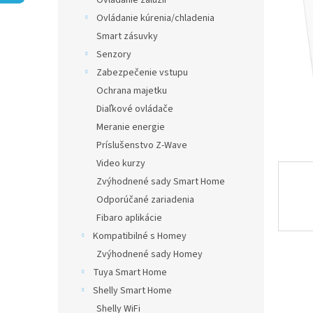
Ovládanie žalúzií
Ovládanie kúrenia/chladenia
Smart zásuvky
Senzory
Zabezpečenie vstupu
Ochrana majetku
Diaľkové ovládače
Meranie energie
Príslušenstvo Z-Wave
Video kurzy
Zvýhodnené sady Smart Home
Odporúčané zariadenia
Fibaro aplikácie
Kompatibilné s Homey
Zvýhodnené sady Homey
Tuya Smart Home
Shelly Smart Home
Shelly WiFi