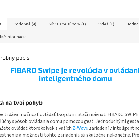
z
5
ičiek.
hviezdičiek.
s
Podobné (4)
Súvisiace súbory (1)
Videá (1)
Hodnot
tné informácie
robný popis
FIBARO Swipe je revolúcia v ovládan
inteligentného domu
á na tvoj pohyb
e ti dáva možnosť ovládať tvoj dom. Stačí mávnuť.
FIBARO SWIPE 
olúčny spôsob ovládania domu pomocou gest. Jednoduchými gest
žete ovládať ktorékoľvek z vaších
Z-Wave
zariadení v inteligent
stnenie a možnosti tohto zariadenia sú skutočne nekonečne. Pre