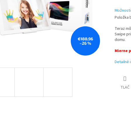
Možnosti
Položka 
Teraz mô
Swipe pr
€188,96
domu.
–26 %
Mierne 
Detailné 
TLAČ