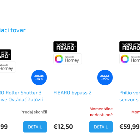
iaci tovar
€78,99
€16,80
–24 %
–25 %
O Roller Shutter 3
FIBARO bypass 2
Philio vo
ve Ovládač žalúzií
senzor s
et)
držiakom
Momentálne
Predaj skončil
Mom
erné
Priemerné
nedostupné
tenie
hodnotenie
ktu
produktu
,99
€12,50
€59,99
DETAIL
DETAIL
je
5,0