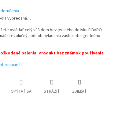
 doručenia
bola vypredaná…
žete ovládať celý váš dom bez jediného dotyku.
FIBARO
ináša revolučný spôsob ovládania vášho inteligentného
poškodené balenia. Produkt bez známok používania
informácie
OPÝTAŤ SA
STRÁŽIŤ
ZDIEĽAŤ