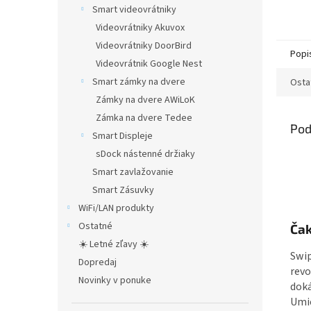
z
Smart videovrátniky
5
Videovrátniky Akuvox
hviezd
Videovrátniky DoorBird
Popi
Videovrátnik Google Nest
Smart zámky na dvere
Osta
Zámky na dvere AWiLoK
Zámka na dvere Tedee
Pod
Smart Displeje
sDock nástenné držiaky
Smart zavlažovanie
Smart Zásuvky
WiFi/LAN produkty
Ostatné
Čak
☀️ Letné zľavy ☀️
Swip
Dopredaj
rev
Novinky v ponuke
doká
Umie