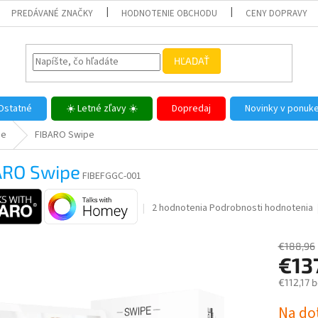
PREDÁVANÉ ZNAČKY
HODNOTENIE OBCHODU
CENY DOPRAVY
HĽADAŤ
Ostatné
☀️ Letné zľavy ☀️
Dopredaj
Novinky v ponuk
me
FIBARO Swipe
ARO Swipe
FIBEFGGC-001
Priemerné
2 hodnotenia
Podrobnosti hodnotenia
hodnotenie
produktu
€188,96
je
€13
3,0
z
€112,17 
5
hviezdičiek.
Jednotk
Na do
cena: