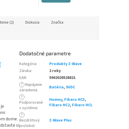
enie (2)
Diskusia
Značka
Dodatočné parametre
í
Kategória
:
Produkty Z-Wave
Záruka
:
2 roky
EAN
:
5902020528821
?
Napájanie
Batéria
,
5VDC
zariadenia
:
?
Homey
,
Fibaro HC3
,
Podporované
Fibaro HC2
,
Fibaro HCL
je
v systéme
:
ami
?
nom dome.
Bezdrôtový
Z-Wave Plus
dstavte si
protokol
: