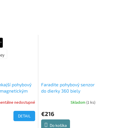
nkajší pohybový
Faradite pohybový senzor
 magnetickým
do dierky 360 biely
 a tienidlom
(bezpotenciálový
entálne nedostupné
Skladom
(1 ks)
kontakt)
€216
DETAIL
Do košíka