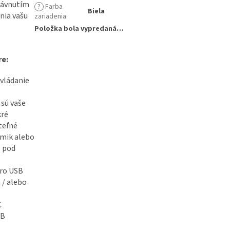
mávnutím
?
Farba
Biela
nia vašu
zariadenia
:
Položka bola vypredaná…
re:
ovládanie
 sú vaše
kré
teľné
ámik alebo
o pod
cro USB
 / alebo
C
SB