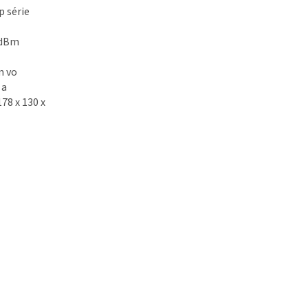
p série
5 dBm
m vo
 a
78 x 130 x