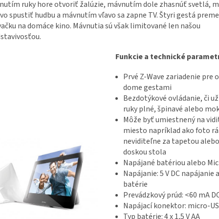
utím ruky hore otvoriť žalúzie, mávnutím dole zhasnúť svetlá, 
vo spustiť hudbu a mávnutím vľavo sa zapne TV. Štyri gestá preme
ačku na domáce kino. Mávnutia sú však limitované len našou
stavivosťou.
Funkcie a technické paramet
Prvé Z-Wave zariadenie pre 
dome gestami
Bezdotýkové ovládanie, či už
ruky plné, špinavé alebo mo
Môže byť umiestnený na vidi
miesto napríklad ako foto r
neviditeľne za tapetou aleb
doskou stola
Napájané batériou alebo Mi
Napájanie: 5 V DC napájanie a
batérie
Prevádzkový prúd: <60 mA D
Napájací konektor: micro-U
Typ batérie: 4 x 1,5 V AA