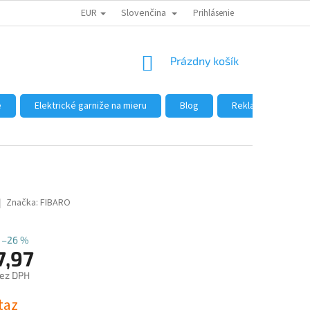
EUR
Slovenčina
DÔVODY NÁKUPU U NÁS
AKO NAKUPOVAŤ
Prihlásenie
VEĽKOOBCHOD
NÁKUPNÝ
Prázdny košík
KOŠÍK
e
Elektrické garniže na mieru
Blog
Reklamácie a vráte
Značka:
FIBARO
–26 %
7,97
bez DPH
ová
taz