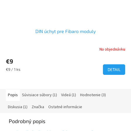
DIN úchyt pre Fibaro moduly
Na objednávku
€9
Jednotková
€9 / 1 ks
DETAIL
cena:
Popis
Súvisiace súbory (1)
Videá (1)
Hodnotenie (3)
Diskusia (1)
Značka
Ostatné informácie
Podrobný popis