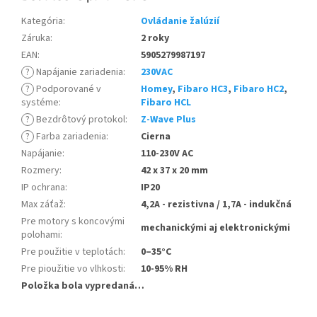
Kategória
:
Ovládanie žalúzií
Záruka
:
2 roky
EAN
:
5905279987197
?
Napájanie zariadenia
:
230VAC
?
Podporované v
Homey
,
Fibaro HC3
,
Fibaro HC2
,
systéme
:
Fibaro HCL
?
Bezdrôtový protokol
:
Z-Wave Plus
?
Farba zariadenia
:
Cierna
Napájanie
:
110-230V AC
Rozmery
:
42 x 37 x 20 mm
IP ochrana
:
IP20
Max záťaž
:
4,2A - rezistivna / 1,7A - indukčná
Pre motory s koncovými
mechanickými aj elektronickými
polohami
:
Pre použitie v teplotách
:
0–35°C
Pre pioužitie vo vlhkosti
:
10-95% RH
Položka bola vypredaná…