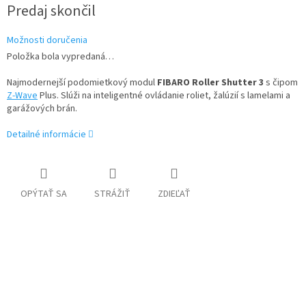
Jednotková
Predaj skončil
cena:
Možnosti doručenia
Položka bola vypredaná…
Najmodernejší podomietkový modul
FIBARO Roller Shutter 3
s čipom
Z-Wave
Plus. Slúži na inteligentné ovládanie roliet, žalúzií s lamelami a
garážových brán.
Detailné informácie
OPÝTAŤ SA
STRÁŽIŤ
ZDIEĽAŤ