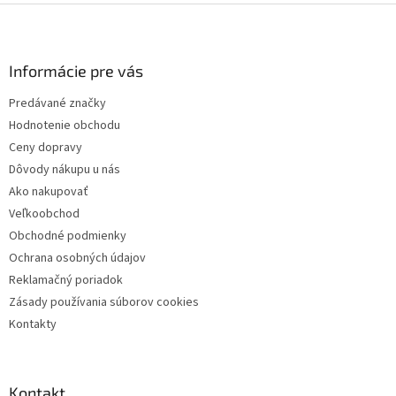
Z
á
p
ä
Informácie pre vás
t
Predávané značky
i
Hodnotenie obchodu
e
Ceny dopravy
Dôvody nákupu u nás
Ako nakupovať
Veľkoobchod
Obchodné podmienky
Ochrana osobných údajov
Reklamačný poriadok
Zásady používania súborov cookies
Kontakty
Kontakt