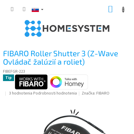
Prejsť
NÁKUP
na
obsah
KOŠÍK
FIBARO Roller Shutter 3 (Z-Wave
Ovládač žalúzií a roliet)
FIBEFGR-223
Tip
Priemerné
3 hodnotenia
Podrobnosti hodnotenia
Značka:
FIBARO
hodnotenie
produktu
je
5,0
z
5
hviezdičiek.