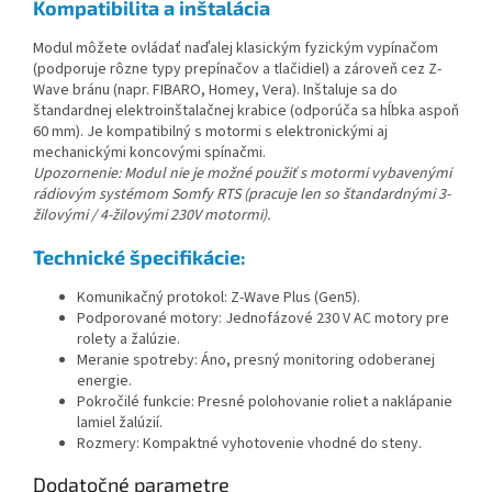
Kompatibilita a inštalácia
Modul môžete ovládať naďalej klasickým fyzickým vypínačom
(podporuje rôzne typy prepínačov a tlačidiel) a zároveň cez Z-
Wave bránu (napr. FIBARO, Homey, Vera). Inštaluje sa do
štandardnej elektroinštalačnej krabice (odporúča sa hĺbka aspoň
60 mm). Je kompatibilný s motormi s elektronickými aj
mechanickými koncovými spínačmi.
Upozornenie: Modul nie je možné použiť s motormi vybavenými
rádiovým systémom Somfy RTS (pracuje len so štandardnými 3-
žilovými / 4-žilovými 230V motormi).
Technické špecifikácie:
Komunikačný protokol: Z-Wave Plus (Gen5).
Podporované motory: Jednofázové 230 V AC motory pre
rolety a žalúzie.
Meranie spotreby: Áno, presný monitoring odoberanej
energie.
Pokročilé funkcie: Presné polohovanie roliet a naklápanie
lamiel žalúzií.
Rozmery: Kompaktné vyhotovenie vhodné do steny.
Dodatočné parametre