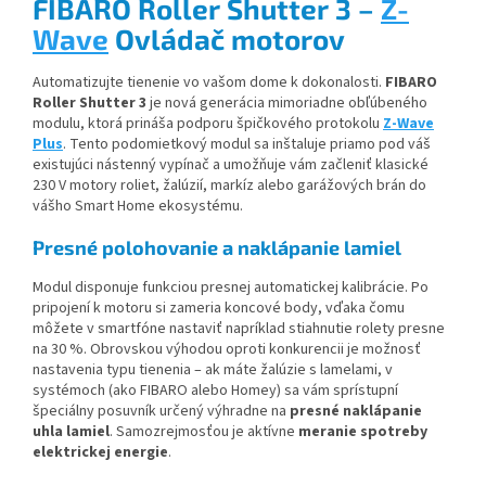
FIBARO Roller Shutter 3 –
Z-
Wave
Ovládač motorov
Automatizujte tienenie vo vašom dome k dokonalosti.
FIBARO
Roller Shutter 3
je nová generácia mimoriadne obľúbeného
modulu, ktorá prináša podporu špičkového protokolu
Z-Wave
Plus
. Tento podomietkový modul sa inštaluje priamo pod váš
existujúci nástenný vypínač a umožňuje vám začleniť klasické
230 V motory roliet, žalúzií, markíz alebo garážových brán do
vášho Smart Home ekosystému.
Presné polohovanie a naklápanie lamiel
Modul disponuje funkciou presnej automatickej kalibrácie. Po
pripojení k motoru si zameria koncové body, vďaka čomu
môžete v smartfóne nastaviť napríklad stiahnutie rolety presne
na 30 %. Obrovskou výhodou oproti konkurencii je možnosť
nastavenia typu tienenia – ak máte žalúzie s lamelami, v
systémoch (ako FIBARO alebo Homey) sa vám sprístupní
špeciálny posuvník určený výhradne na
presné naklápanie
uhla lamiel
. Samozrejmosťou je aktívne
meranie spotreby
elektrickej energie
.