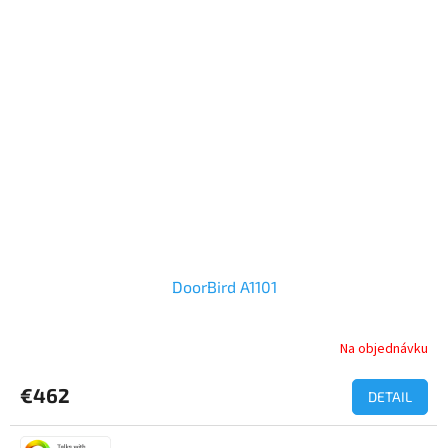
DoorBird A1101
Na objednávku
€462
DETAIL