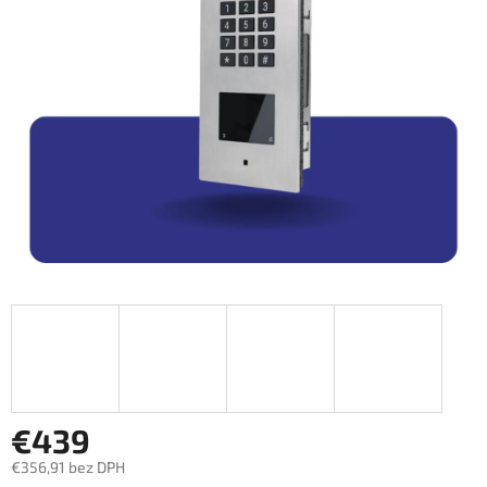
€439
€356,91 bez DPH