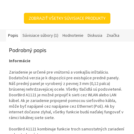
ZOBRAZIŤ VŠETKY SÚVISIACE PRODUKTY
Popis
Súvisiace súbory (1)
Hodnotenie
Diskusia
Značka
Podrobný popis
Informácie
Zariadenie je určené pre vnútornú a vonkajšiu inštaláciu.
Dodatočná verzia je k dispozícii pre existujúce predné panely.
Náš predný panel je vyrobený z pevnej 3 mm (0,12 palca)
brúsenej nehrdzavejúcej ocele.
Všetky tlačidlá sú podsvietené.
DoorBird A1121 je možné pripojiť k sieti cez WLAN alebo LAN
kábel.
Ak je zariadenie pripojené pomocou sieťového kábla,
môže byť napájané cez napájanie cez Ethernet (PoE).
Ak by
internet dočasne zlyhal, všetky funkcie budú naďalej fungovať v
rámci lokálnej siete
siete.
DoorBird A1121 kombinuje funkcie troch samostatných zariadení