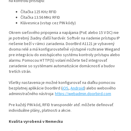
na kontrolu prístupu:
Čítačka 125 KHz RFID
Čítačka 13.56 MHz RFID
Klávesnica (vstup cez PIN kódy)
Okrem sieťového pripojenia a napájania (PoE alebo 15 V DC) nie
je potrebný žiadny ďalší hardvér. Softvér na riadenie prístupu IP
riešenie beží v rámci zariadenia. DoorBird A1121 je vybavený
dvoma relé a má konfigurovateľné výstupné rozhranie Wiegand
pre integráciu do existujúceho systému kontroly prístupu alebo
alarmu. Pomocou HTTP(S) volaní môžete tiež integrovať
zariadenie so systémami automatizácie domácností a budov
tretích strán.
Všetky nastavenia je možné konfigurovať na diaľku pomocou
bezplatnej aplikácie DoorBird (
iOS
,
Android
) alebo webového
administračného nástroja:
https://webadmin.doorbird.com
Pre každý PIN kód, RFID transpondér atď. môžete definovať
individuálne plány, platnosti a akcie.
Kvalita vyrobená v Nemecku