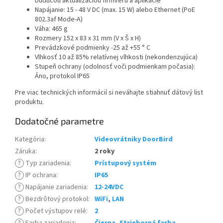
budúcou aktualizáciou firmvéru a aplikácie
Napájanie:
15 - 48 V DC (max. 15 W) alebo
Ethernet (PoE
802.3af Mode-A)
Váha: 465 g
Rozmery
152 x 83 x 31 mm
(V x Š x H)
Prevádzkové podmienky -25 až +55 ° C
Vlhkosť 10 až 85% relatívnej vlhkosti (nekondenzujúca)
Stupeň ochrany (odolnosť voči podmienkam počasia):
Áno, protokol IP65
Pre viac technických informácií si neváhajte stiahnuť dátový list
produktu.
Dodatočné parametre
Kategória
:
Videovrátniky DoorBird
Záruka
:
2 roky
?
Typ zariadenia
:
Prístupový systém
?
IP ochrana
:
IP65
?
Napájanie zariadenia
:
12-24VDC
?
Bezdrôtový protokol
:
WiFi
,
LAN
?
Počet výstupov relé
:
2
?
Farba zariadenia
:
Čierna
,
Strieborná farba