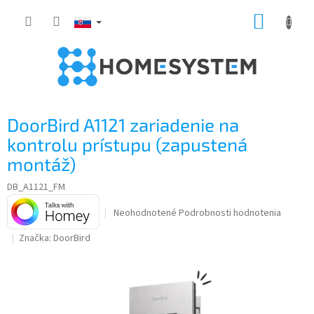
Prejsť
NÁKUP
na
obsah
KOŠÍK
DoorBird A1121 zariadenie na
kontrolu prístupu (zapustená
montáž)
DB_A1121_FM
Priemerné
Neohodnotené
Podrobnosti hodnotenia
hodnotenie
Značka:
DoorBird
produktu
je
0,0
z
5
hviezdičiek.