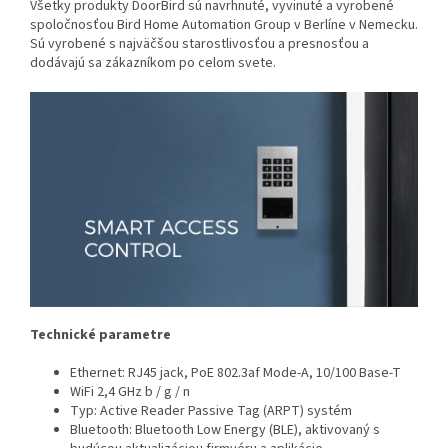
Všetky produkty DoorBird sú navrhnuté, vyvinuté a vyrobené
spoločnosťou Bird Home Automation Group v Berlíne v Nemecku.
Sú vyrobené s najväčšou starostlivosťou a presnosťou a
dodávajú sa zákazníkom po celom svete.
Technické parametre
Ethernet:
RJ45 jack, PoE 802.3af Mode-A, 10/100 Base-T
WiFi 2,4 GHz b / g / n
Typ:
Active Reader Passive Tag (ARPT) systém
Bluetooth:
Bluetooth Low Energy (BLE), aktivovaný s