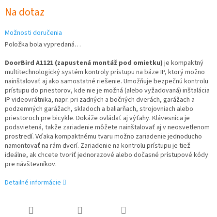
Jednotková
Na dotaz
cena:
Možnosti doručenia
Položka bola vypredaná…
DoorBird A1121 (zapustená montáž pod omietku)
je kompaktný
multitechnologický systém kontroly prístupu na báze IP, ktorý možno
nainštalovať aj ako samostatné riešenie.
Umožňuje bezpečnú kontrolu
prístupu do priestorov, kde nie je možná (alebo vyžadovaná) inštalácia
IP videovrátnika, napr.
pri zadných a bočných dverách, garážach a
podzemných garážach, skladoch a baliarňach, strojovniach alebo
priestoroch pre bicykle.
Dokáže ovládať aj výťahy.
Klávesnica je
podsvietená, takže zariadenie môžete nainštalovať aj v neosvetlenom
prostredí.
Vďaka kompaktnému tvaru možno zariadenie jednoducho
namontovať na rám dverí.
Zariadenie na kontrolu prístupu je tiež
ideálne, ak chcete tvoriť
jednorazové alebo dočasné prístupové kódy
pre návštevníkov.
Detailné informácie