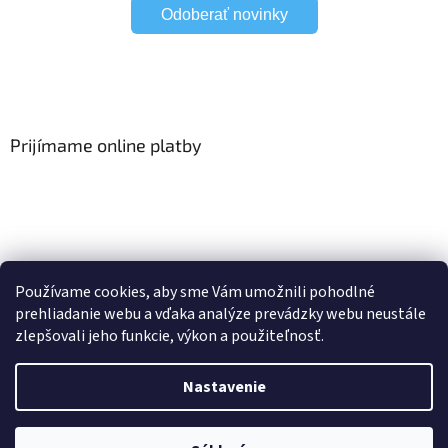
Odoberať novinky
Prijímame online platby
Viac o Smart Home
I Elektrické garniže
Používame cookies, aby sme Vám umožnili pohodlné
prehliadanie webu a vďaka analýze prevádzky webu neustále
zlepšovali jeho funkcie, výkon a použiteľnosť.
Vytvoril Shoptet
Nastavenie
Copyright 2026
HomeSystem.sk
. Všetky práva vyhradené.
Upraviť