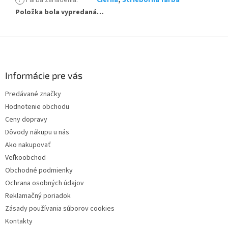
Položka bola vypredaná…
Z
á
p
ä
Informácie pre vás
t
Predávané značky
i
Hodnotenie obchodu
e
Ceny dopravy
Dôvody nákupu u nás
Ako nakupovať
Veľkoobchod
Obchodné podmienky
Ochrana osobných údajov
Reklamačný poriadok
Zásady používania súborov cookies
Kontakty