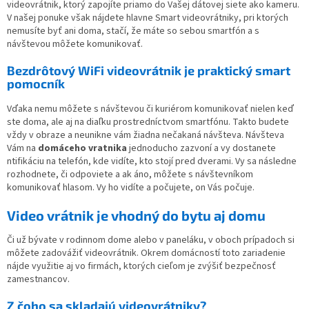
s
videovrátnik, ktorý zapojíte priamo do Vašej dátovej siete ako kameru.
u
V našej ponuke však nájdete hlavne Smart videovrátniky, pri ktorých
nemusíte byť ani doma, stačí, že máte so sebou smartfón a s
návštevou môžete komunikovať.
Bezdrôtový WiFi videovrátnik je praktický smart
pomocník
Vďaka nemu môžete s návštevou či kuriérom komunikovať nielen keď
ste doma, ale aj na diaľku prostredníctvom smartfónu. Takto budete
vždy v obraze a neunikne vám žiadna nečakaná návšteva. Návšteva
Vám na
domáceho vratnika
jednoducho zazvoní a vy dostanete
ntifikáciu na telefón, kde vidíte, kto stojí pred dverami. Vy sa následne
rozhodnete, či odpoviete a ak áno, môžete s návštevníkom
komunikovať hlasom. Vy ho vidíte a počujete, on Vás počuje.
Video vrátnik je vhodný do bytu aj domu
Či už bývate v rodinnom dome alebo v paneláku, v oboch prípadoch si
môžete zadovážiť videovrátnik. Okrem domácností toto zariadenie
nájde využitie aj vo firmách, ktorých cieľom je zvýšiť bezpečnosť
zamestnancov.
Z čoho sa skladajú videovrátniky?