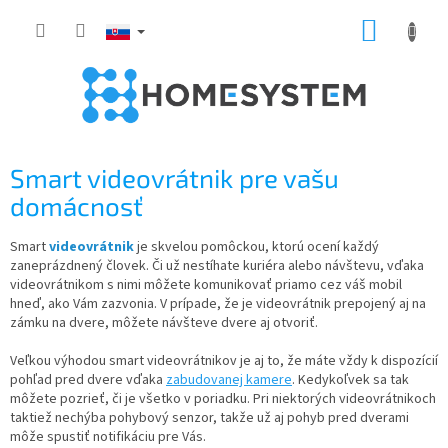
Prejsť
NÁKUP
na
obsah
KOŠÍK
Smart videovrátnik pre vašu
domácnosť
Smart
videovrátnik
je skvelou pomôckou, ktorú ocení každý
zaneprázdnený človek. Či už nestíhate kuriéra alebo návštevu, vďaka
videovrátnikom s nimi môžete komunikovať priamo cez váš mobil
hneď, ako Vám zazvonia. V prípade, že je videovrátnik prepojený aj na
zámku na dvere, môžete návšteve dvere aj otvoriť.
Veľkou výhodou smart videovrátnikov je aj to, že máte vždy k dispozícií
pohľad pred dvere vďaka
zabudovanej kamere
. Kedykoľvek sa tak
môžete pozrieť, či je všetko v poriadku. Pri niektorých videovrátnikoch
taktiež nechýba pohybový senzor, takže už aj pohyb pred dverami
môže spustiť notifikáciu pre Vás.