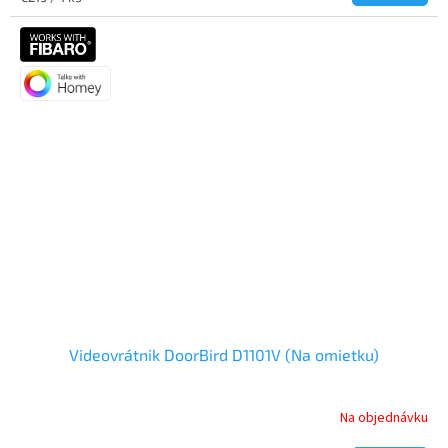
5,0
cena:
z
5
hviezdičiek.
Videovrátnik DoorBird D1101V (Na omietku)
Na objednávku
Priemerné
hodnotenie