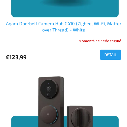
Aqara Doorbell Camera Hub G410 (Zigbee, Wi-Fi, Matter
over Thread) - White
Momentálne nedostupné
DETAIL
€123,99