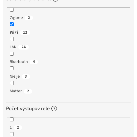
Zigbee
2
WiFi
12
LAN
24
Bluetooth
4
Nie je
3
Matter
2
Počet výstupov relé
?
1
2