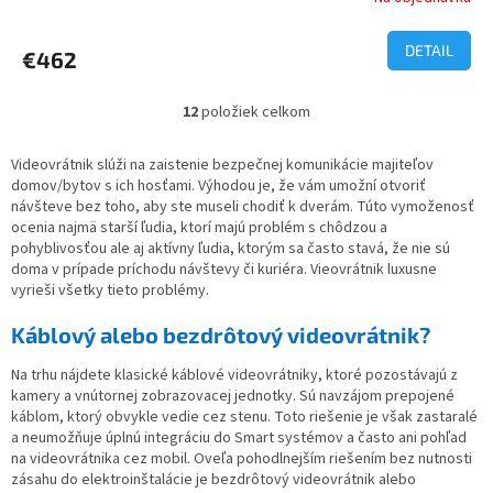
DETAIL
€462
12
položiek celkom
O
v
l
Videovrátnik slúži na zaistenie bezpečnej komunikácie majiteľov
á
domov/bytov s ich hosťami. Výhodou je, že vám umožní otvoriť
d
návšteve bez toho, aby ste museli chodiť k dverám. Túto vymoženosť
a
ocenia najmä starší ľudia, ktorí majú problém s chôdzou a
c
pohyblivosťou ale aj aktívny ľudia, ktorým sa často stavá, že nie sú
i
doma v prípade príchodu návštevy či kuriéra. Vieovrátnik luxusne
e
vyrieši všetky tieto problémy.
p
r
Káblový alebo bezdrôtový videovrátnik?
v
k
Na trhu nájdete klasické káblové videovrátniky, ktoré pozostávajú z
y
kamery a vnútornej zobrazovacej jednotky. Sú navzájom prepojené
v
káblom, ktorý obvykle vedie cez stenu. Toto riešenie je však zastaralé
ý
a neumožňuje úplnú integráciu do Smart systémov a často ani pohľad
p
na videovrátnika cez mobil. Oveľa pohodlnejším riešením bez nutnosti
i
zásahu do elektroinštalácie je bezdrôtový videovrátnik alebo