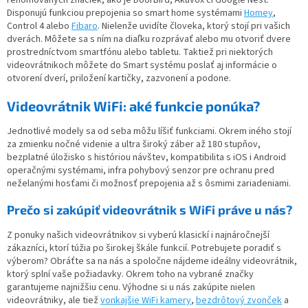
renomovaných značiek, ako je DoorBird, Akuvox či Google Nest.
Disponujú funkciou prepojenia so smart home systémami
Homey
,
Control 4 alebo
Fibaro
. Nielenže uvidíte človeka, ktorý stojí pri vašich
dverách. Môžete sa s ním na diaľku rozprávať alebo mu otvoriť dvere
prostredníctvom smartfónu alebo tabletu. Taktiež pri niektorých
videovrátnikoch môžete do Smart systému poslať aj informácie o
otvorení dverí, priložení kartičky, zazvonení a podone.
Videovrátnik WiFi: aké funkcie ponúka?
Jednotlivé modely sa od seba môžu líšiť funkciami. Okrem iného stojí
za zmienku nočné videnie a ultra široký záber až 180 stupňov,
bezplatné úložisko s históriou návštev, kompatibilita s iOS i Android
operačnými systémami, infra pohybový senzor pre ochranu pred
neželanými hosťami či možnosť prepojenia až s ôsmimi zariadeniami.
Prečo si zakúpiť videovrátnik s WiFi práve u nás?
Z ponuky našich videovrátnikov si vyberú klasickí i najnáročnejší
zákazníci, ktorí túžia po širokej škále funkcií. Potrebujete poradiť s
výberom? Obráťte sa na nás a spoločne nájdeme ideálny videovrátnik,
ktorý splní vaše požiadavky. Okrem toho na vybrané značky
garantujeme najnižšiu cenu. Výhodne si u nás zakúpite nielen
videovrátniky, ale tiež
vonkajšie WiFi kamery
,
bezdrôtový zvonček
a