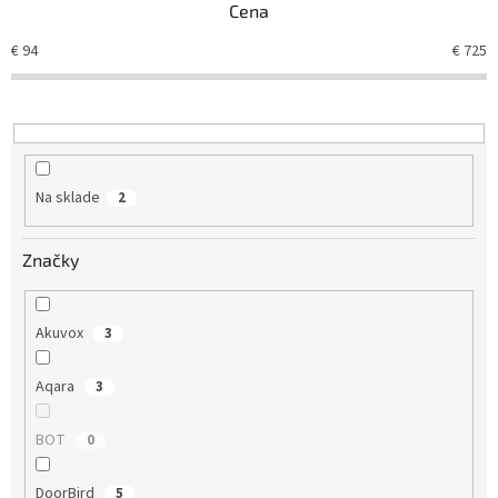
Cena
i
e
€
94
€
725
p
r
o
d
u
k
Na sklade
2
t
o
v
Značky
Akuvox
3
Aqara
3
BOT
0
DoorBird
5