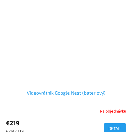
Videovrátnik Google Nest (bateriový)
Na objednávku
Priemerné
hodnotenie
€219
produktu
je
DETAIL
Jednotková
€219 / 1 ks