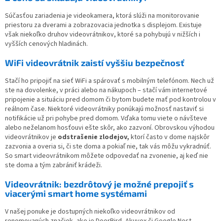
Súčasťou zariadenia je videokamera, ktorá slúži na monitorovanie
priestoru za dverami a zobrazovacia jednotka s displejom. Existuje
však niekoľko druhov videovrátnikov, ktoré sa pohybujú v nižších i
vyšších cenových hladinách.
WiFi videovrátnik zaistí vyššiu bezpečnosť
Stačí ho pripojiť na sieť WiFi a spárovať s mobilným telefónom. Nech už
ste na dovolenke, v práci alebo na nákupoch – stačí vám internetové
pripojenie a situáciu pred domom či bytom budete mať pod kontrolou v
reálnom čase. Niektoré videovrátniky ponúkajú možnosť nastaviť si
notifikácie už pri pohybe pred domom. Vďaka tomu viete o návšteve
alebo neželanom hosťouvi ešte skôr, ako zazvoní. Obrovskou výhodou
videovrátnikov je
odstrašenie zlodejov,
ktorí často v dome najskôr
zazvonia a overia si, či ste doma a pokiaľ nie, tak vás môžu vykradnúť.
So smart videovrátnikom môžete odpovedať na zvonenie, aj keď nie
ste doma a tým zabrániť krádeži.
Videovrátnik: bezdrôtový je možné prepojiť s
viacerými smart home systémami
V našej ponuke je dostupných niekoľko videovrátnikov od