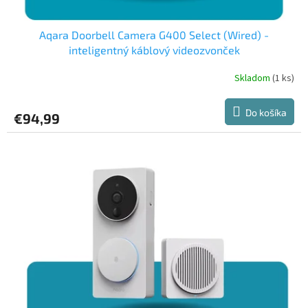
v
Aqara Doorbell Camera G400 Select (Wired) -
inteligentný káblový videozvonček
Skladom
(1 ks)
Do košíka
€94,99