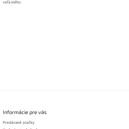
veľa iného.
Z
á
p
ä
Informácie pre vás
t
Predávané značky
i