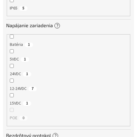
IP65
5
Napájanie zariadenia
?
Batéria
1
5VDC
1
24VDC
1
12-24VDC
7
15VDC
1
POE
0
Bezdrôtový protokol
?