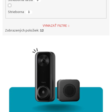
Strieborna
1
VYMAZAŤ FILTRE
Zobrazených položiek:
12
V
ý
p
i
s
p
r
o
d
u
k
t
o