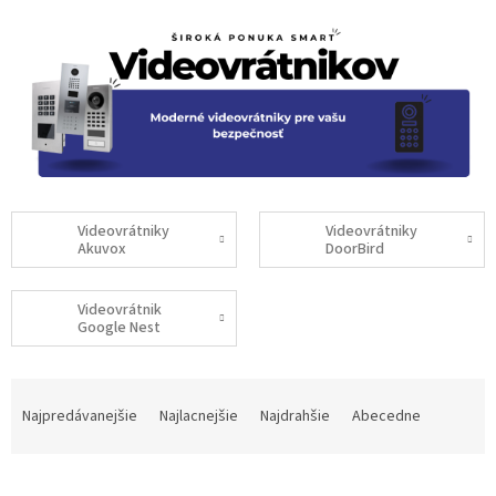
Videovrátniky
Videovrátniky
Akuvox
DoorBird
Videovrátnik
Google Nest
R
a
Najpredávanejšie
Najlacnejšie
Najdrahšie
Abecedne
d
e
n