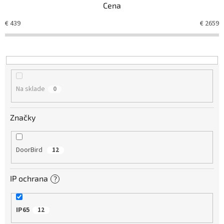
Cena
i
e
€
439
€
2659
p
r
o
d
u
k
Na sklade
0
t
o
v
Značky
DoorBird
12
IP ochrana
?
IP65
12