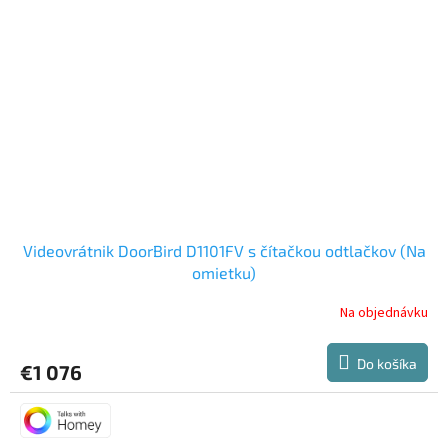
Videovrátnik DoorBird D1101FV s čítačkou odtlačkov (Na
omietku)
Na objednávku
Do košíka
€1 076