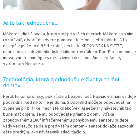
Je to tak jednoduché...
Môžete vidieť človeka, ktorý stojí pri vašich dverách. Môžete sa s ním
rozprávať, otvoriť mu dvere pomocou telefónu alebo tabletu. A to
najlepšie je, že to môžete robiť, nech ste KDEKOĽVEK NA SVETE,
napríklad aj na dovolenke tisíce kilometrov ďaleko. DoorBird kombinuje
inovatívne technológie s exkluzívnym dizajnom. Smart riešenie,
vyrobené v Nemecku.
Technológia, ktorá zjednodušuje život a chráni
domov
Nerobte kompromisy, pokiaľ ide o bezpečnosť. Najviac vlámaní sa deje
počas dňa, keď nikto nie je doma. S DoorBird môžete odpovedať na
zvonenie pri bránke, nech ste kdekoľvek. Aj neželaný návštevník tak
bude mať dojem, že mu odpovedáte priamo z domu. Vďaka
zabudovanému 180° infračervenému pohybovému senzoru budete
vždy vedieť, čo sa deje pred vaším domom – senzor dokáže zazvoniť
ešte predtým, ako návštevník stlačí tlačidlo.