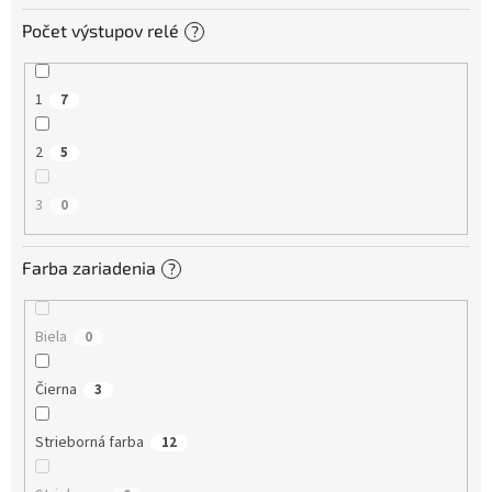
Počet výstupov relé
?
1
7
2
5
3
0
Farba zariadenia
?
Biela
0
Čierna
3
Strieborná farba
12