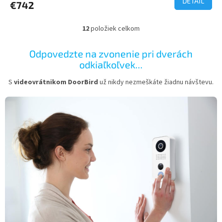
DETAIL
€742
12
položiek celkom
O
v
l
Odpovedzte na zvonenie pri dverách
á
odkiaľkoľvek...
d
a
S
videovrátnikom DoorBird
už nikdy nezmeškáte žiadnu návštevu.
c
i
e
p
r
v
k
y
v
ý
p
i
s
u