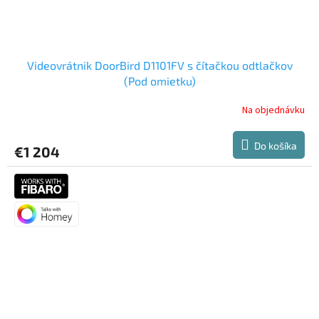
Videovrátnik DoorBird D1101FV s čítačkou odtlačkov
(Pod omietku)
Na objednávku
Do košíka
€1 204