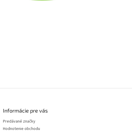
Z
á
p
ä
Informácie pre vás
t
Predávané značky
i
Hodnotenie obchodu
e