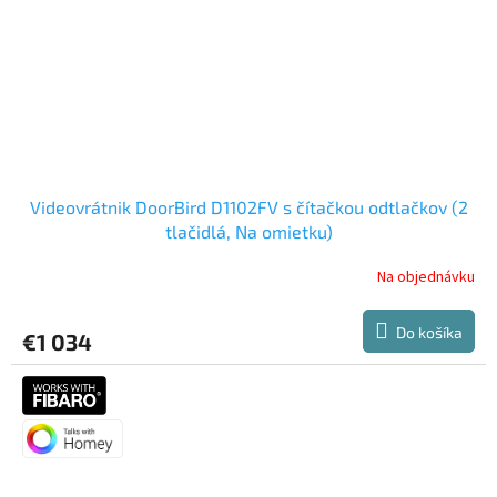
Videovrátnik DoorBird D1102FV s čítačkou odtlačkov (2
tlačidlá, Na omietku)
Na objednávku
Do košíka
€1 034