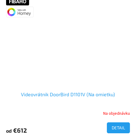
Videovrátnik DoorBird D1101V (Na omietku)
Na objednávku
Priemerné
hodnotenie
produktu
DETAIL
€612
od
je