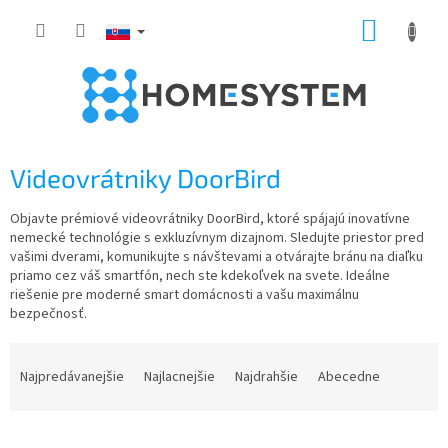
Prejsť
NÁKUP
na
obsah
KOŠÍK
Videovrátniky DoorBird
Objavte prémiové videovrátniky DoorBird, ktoré spájajú inovatívne
nemecké technológie s exkluzívnym dizajnom. Sledujte priestor pred
vašimi dverami, komunikujte s návštevami a otvárajte bránu na diaľku
priamo cez váš smartfón, nech ste kdekoľvek na svete. Ideálne
riešenie pre moderné smart domácnosti a vašu maximálnu
bezpečnosť.
R
a
Najpredávanejšie
Najlacnejšie
Najdrahšie
Abecedne
d
e
n