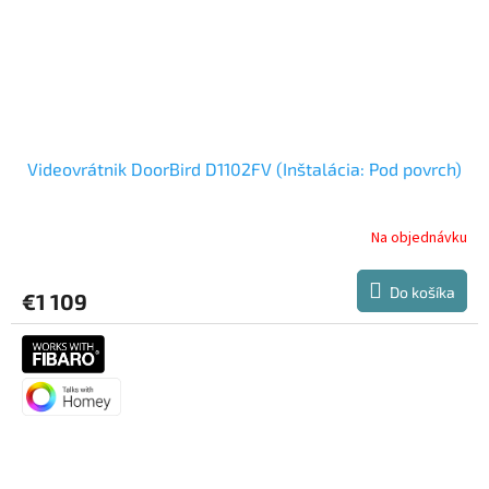
Videovrátnik DoorBird D1102FV (Inštalácia: Pod povrch)
Na objednávku
Do košíka
€1 109