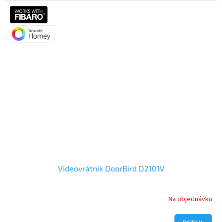
5,0
z
5
hviezdičiek.
Videovrátnik DoorBird D2101V
Na objednávku