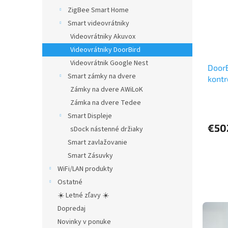
ZigBee Smart Home
Smart videovrátniky
Videovrátniky Akuvox
Videovrátniky DoorBird
Videovrátnik Google Nest
DoorB
Smart zámky na dvere
kontr
Zámky na dvere AWiLoK
mont
Zámka na dvere Tedee
Smart Displeje
€50
sDock nástenné držiaky
Smart zavlažovanie
Smart Zásuvky
WiFi/LAN produkty
Ostatné
☀️ Letné zľavy ☀️
Dopredaj
Novinky v ponuke