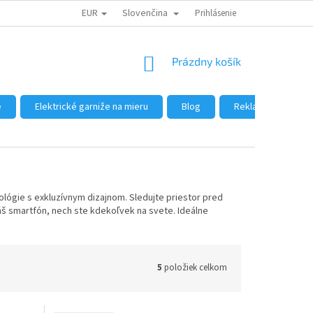
EUR
Slovenčina
DÔVODY NÁKUPU U NÁS
AKO NAKUPOVAŤ
Prihlásenie
VEĽKOOBCHOD
NÁKUPNÝ
Prázdny košík
KOŠÍK
e
Elektrické garniže na mieru
Blog
Reklamácie a vráte
lógie s exkluzívnym dizajnom. Sledujte priestor pred
áš smartfón, nech ste kdekoľvek na svete. Ideálne
5
položiek celkom