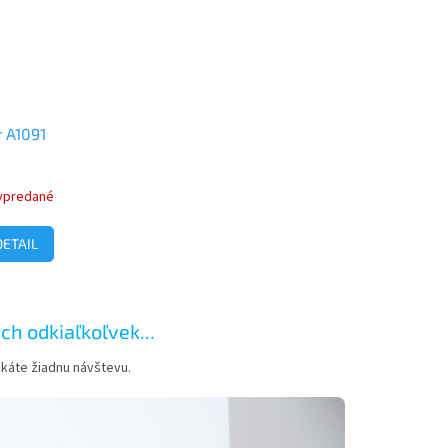
r A1091
ypredané
DETAIL
h odkiaľkoľvek...
káte žiadnu návštevu.