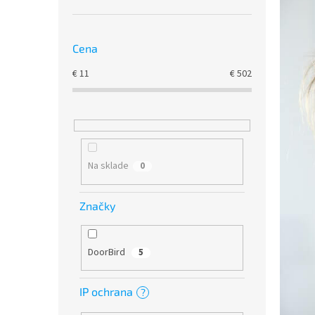
Cena
€
11
€
502
Na sklade
0
Značky
DoorBird
5
IP ochrana
?