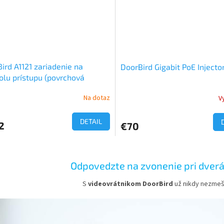
ird A1121 zariadenie na
DoorBird Gigabit PoE Injecto
olu prístupu (povrchová
áž)
Na dotaz
V
DETAIL
2
€70
O
v
Odpovedzte na zvonenie pri dverác
l
á
S
videovrátnikom DoorBird
už nikdy nezmeš
d
a
c
i