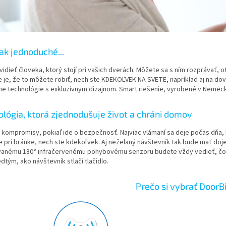
tak jednoduché...
idieť človeka, ktorý stojí pri vašich dverách. Môžete sa s ním rozprávať, 
e je, že to môžete robiť, nech ste KDEKOĽVEK NA SVETE, napríklad aj na do
ne technológie s exkluzívnym dizajnom. Smart riešenie, vyrobené v Nemec
lógia, ktorá zjednodušuje život a chráni domov
 kompromisy, pokiaľ ide o bezpečnosť. Najviac vlámaní sa deje počas dňa,
e pri bránke, nech ste kdekoľvek. Aj neželaný návštevník tak bude mať d
anému 180° infračervenému pohybovému senzoru budete vždy vedieť, čo 
dtým, ako návštevník stlačí tlačidlo.
Prečo si vybrať DoorB