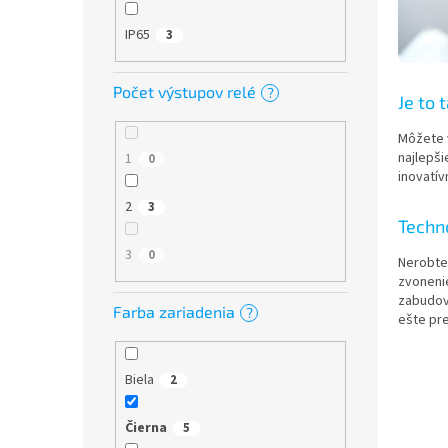
IP65
3
Počet výstupov relé
?
Je to 
Môžete v
najlepši
1
0
inovatív
2
3
Techno
3
0
Nerobte
zvoneni
zabudov
Farba zariadenia
?
ešte pre
Biela
2
Čierna
5