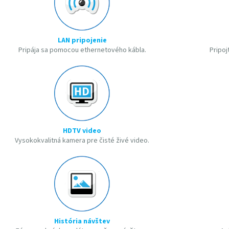
LAN pripojenie
Pripája sa pomocou ethernetového kábla.
Pripoj
HDTV video
Vysokokvalitná kamera pre čisté živé video.
História návštev