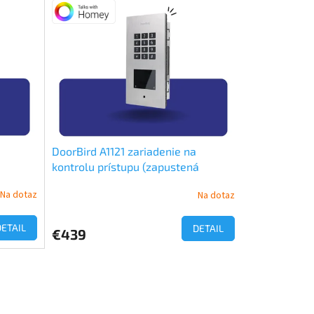
DoorBird A1121 zariadenie na
kontrolu prístupu (zapustená
montáž)
Na dotaz
Na dotaz
DETAIL
DETAIL
€439