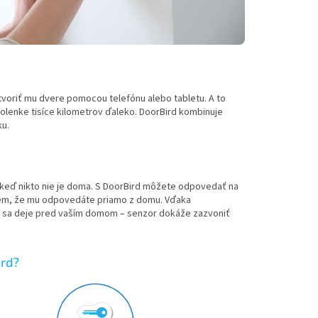
otvoriť mu dvere pomocou telefónu alebo tabletu. A to
volenke tisíce kilometrov ďaleko. DoorBird kombinuje
ku.
 keď nikto nie je doma. S DoorBird môžete odpovedať na
ojem, že mu odpovedáte priamo z domu. Vďaka
sa deje pred vaším domom – senzor dokáže zazvoniť
ird?