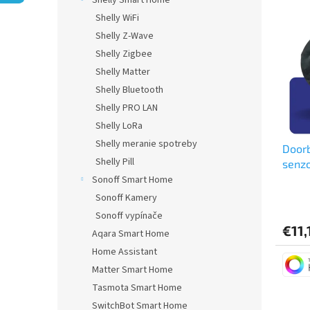
Shelly Smart Home
ý
i
Shelly WiFi
p
e
Shelly Z-Wave
i
p
Shelly Zigbee
s
r
Shelly Matter
p
o
r
d
Shelly Bluetooth
o
u
Shelly PRO LAN
d
k
Shelly LoRa
u
t
Shelly meranie spotreby
Doorb
k
o
Shelly Pill
senzo
t
v
Sonoff Smart Home
o
v
Sonoff Kamery
Sonoff vypínače
€11,
Aqara Smart Home
Home Assistant
Matter Smart Home
Tasmota Smart Home
SwitchBot Smart Home