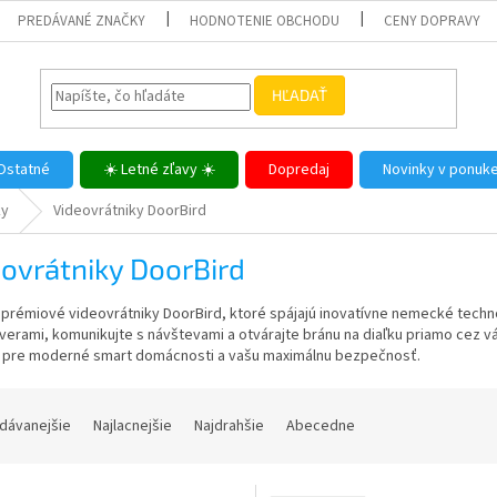
PREDÁVANÉ ZNAČKY
HODNOTENIE OBCHODU
CENY DOPRAVY
HĽADAŤ
Ostatné
☀️ Letné zľavy ☀️
Dopredaj
Novinky v ponuk
ky
Videovrátniky DoorBird
ovrátniky DoorBird
prémiové videovrátniky DoorBird, ktoré spájajú inovatívne nemecké techno
verami, komunikujte s návštevami a otvárajte bránu na diaľku priamo cez v
e pre moderné smart domácnosti a vašu maximálnu bezpečnosť.
dávanejšie
Najlacnejšie
Najdrahšie
Abecedne