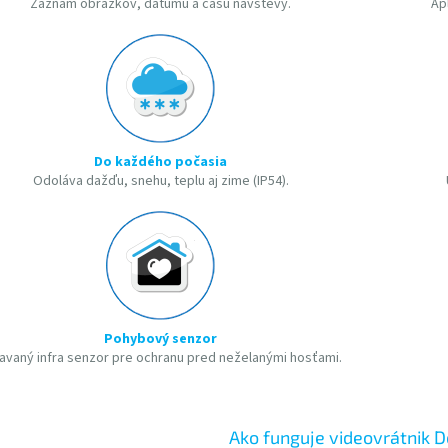
Záznam obrázkov, dátumu a času návštevy.
Ap
Do každého počasia
Odoláva dažďu, snehu, teplu aj zime (IP54).
Pohybový senzor
avaný infra senzor pre ochranu pred neželanými hosťami.
Ako funguje videovrátnik D