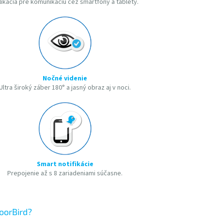
likácia pre komunikáciu cez smartfóny a tablety.
Nočné videnie
Ultra široký záber 180° a jasný obraz aj v noci.
Smart notifikácie
Prepojenie až s 8 zariadeniami súčasne.
oorBird?