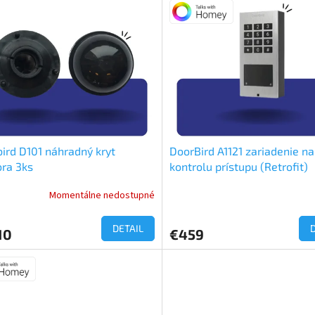
ird D101 náhradný kryt
DoorBird A1121 zariadenie na
ra 3ks
kontrolu prístupu (Retrofit)
Momentálne nedostupné
DETAIL
10
€459