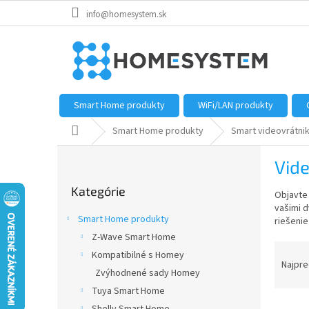
Prejsť
info@homesystem.sk
na
obsah
Smart Home produkty
WiFi/LAN produkty
Domov
Smart Home produkty
Smart videovrátni
B
Vide
o
Preskočiť
č
Kategórie
kategórie
Objavte 
n
vašimi d
ý
Smart Home produkty
riešeni
p
Z-Wave Smart Home
a
R
Kompatibilné s Homey
n
a
Najpre
e
Zvýhodnené sady Homey
d
l
Tuya Smart Home
e
V
n