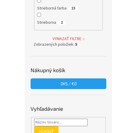
Strieborná farba
15
Strieborna
2
VYMAZAŤ FILTRE
Zobrazených položiek:
5
Nákupný košík
0
KS /
€0
Vyhľadávanie
HĽADAŤ