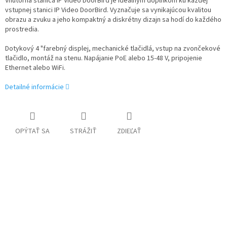
Vnútorná stanica IP Video DoorBird je ideálnym doplnkom ku každej
vstupnej stanici IP Video DoorBird. Vyznačuje sa vynikajúcou kvalitou
obrazu a zvuku a jeho kompaktný a diskrétny dizajn sa hodí do každého
prostredia.
Dotykový 4 "farebný displej, mechanické tlačidlá, vstup na zvončekové
tlačidlo, montáž na stenu. Napájanie PoE alebo 15-48 V, pripojenie
Ethernet alebo WiFi.
Detailné informácie
OPÝTAŤ SA
STRÁŽIŤ
ZDIEĽAŤ