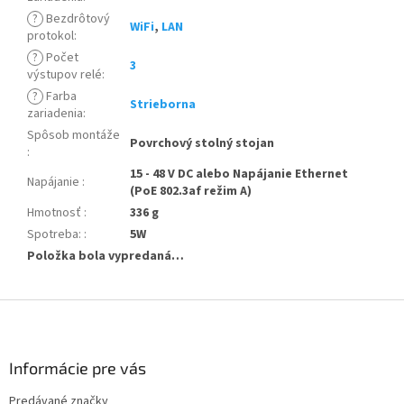
?
Bezdrôtový
WiFi
,
LAN
protokol
:
?
Počet
3
výstupov relé
:
?
Farba
Strieborna
zariadenia
:
Spôsob montáže
Povrchový stolný stojan
:
15 - 48 V DC alebo Napájanie Ethernet
Napájanie
:
(PoE 802.3af režim A)
Hmotnosť
:
336 g
Spotreba:
:
5W
Položka bola vypredaná…
Z
á
p
ä
Informácie pre vás
t
Predávané značky