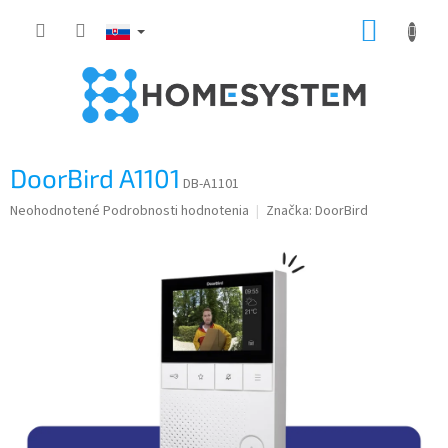
Prejsť
NÁKUP
na
obsah
KOŠÍK
DoorBird A1101
DB-A1101
Priemerné
Neohodnotené
Podrobnosti hodnotenia
Značka:
DoorBird
hodnotenie
produktu
je
0,0
z
5
hviezdičiek.