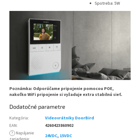
Spotreba: 5W
Poznámka: Odporúčame pripojenie pomocou POE,
nakoľko WiFi pripojenie si vyžaduje extra stabilnú sieť.
Dodatočné parametre
Kategória
:
Videovrátniky DoorBird
EAN
:
4260423860902
?
Napájanie
24VDC
,
15VDC
zariadenia
: