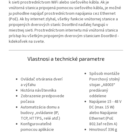
k sieti prostredníctvom WiFi alebo sieťového kábla. Ak je
vnútorná stanica pripojená pomocou sieťového kábla, je možné
ju pohodlne napájať prostredníctvom napájania cez Ethernet
(PoE). Ak by internet zlyhal, všetky funkcie vnútornej stanice a
pripojených dverových staníc DoorBird naďalej fungujú v
miestnej sieti. Prostredníctvom internetu má vnútorná stanica
prístup ku všetkým pripojeným dverovým staniciam DoorBird -
kdekoľvek na svete.
Vlastnosi a technické parametre
Spôsob montáže
Ovládač otvárania dverí
Povrchový stolný
a výťahu
stojan „A8003“
História návštevníka
predávaný
Zobrazenie predpovede
oddelene
počasia
Napájanie 15 - 48 V
Automatizácia domu a
DC (max. 15 W)
budovy ,ovládanie (IP,
alebo Napájanie
TCP, HTTPS, relé atď.)
Ethernet (PoE
Konfigurovateľné
802.3af režim A)
pomocou aplikácie
Hmotnosť 336 g