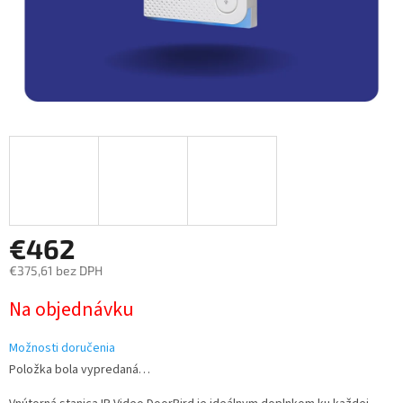
€462
€375,61 bez DPH
Jednotková
Na objednávku
cena:
Možnosti doručenia
Položka bola vypredaná…