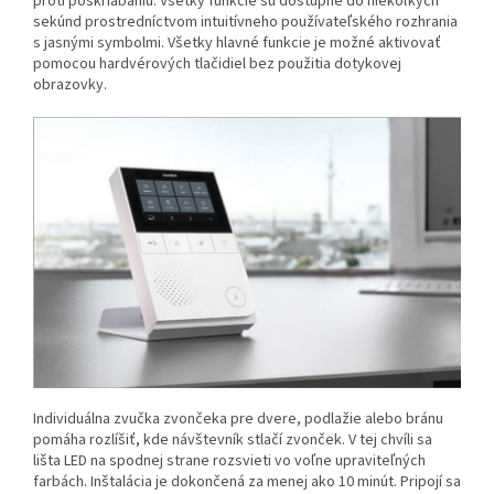
proti poškriabaniu. Všetky funkcie sú dostupné do niekoľkých
sekúnd prostredníctvom intuitívneho používateľského rozhrania
s jasnými symbolmi. Všetky hlavné funkcie je možné aktivovať
pomocou hardvérových tlačidiel bez použitia dotykovej
obrazovky.
Individuálna zvučka zvončeka pre dvere, podlažie alebo bránu
pomáha rozlíšiť, kde návštevník stlačí zvonček. V tej chvíli sa
lišta LED na spodnej strane rozsvieti vo voľne upraviteľných
farbách. Inštalácia je dokončená za menej ako 10 minút. Pripojí sa