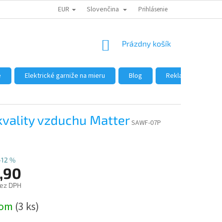
EUR
Slovenčina
DÔVODY NÁKUPU U NÁS
AKO NAKUPOVAŤ
Prihlásenie
VEĽKOOBCHOD
NÁKUPNÝ
Prázdny košík
KOŠÍK
e
Elektrické garniže na mieru
Blog
Reklamácie a vráte
 kvality vzduchu Matter
SAWF-07P
–12 %
,90
bez DPH
ová
dom
(3 ks)