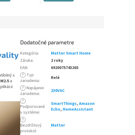
Dodatočné parametre
ality
Kategória
:
Matter Smart Home
Záruka
:
2 roky
EAN
:
6920075743265
?
Typ
tibilný s
Relé
zariadenia
:
M2.5
a
plikácii
?
Napájanie
230VAC
zariadenia
:
?
SmartThings
,
Amazon
Podporované
Echo
,
HomeAssistant
v systéme
:
?
Bezdrôtový
Matter
protokol
: