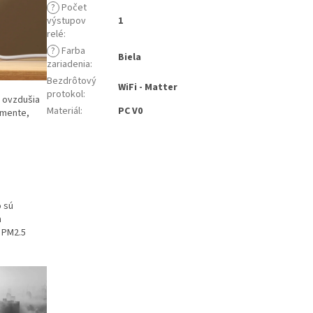
?
Počet
výstupov
1
relé
:
?
Farba
Biela
zariadenia
:
Bezdrôtový
WiFi - Matter
protokol
:
e ovzdušia
Materiál
:
PC V0
omente,
 sú
h
ť PM2.5