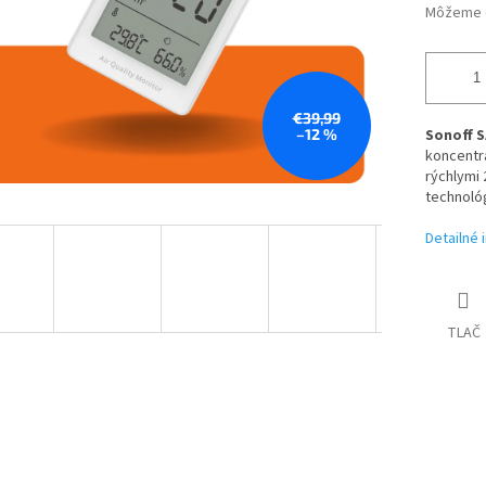
Môžeme d
€39,99
–12 %
Sonoff 
koncentr
rýchlymi 
technoló
Detailné 
TLAČ