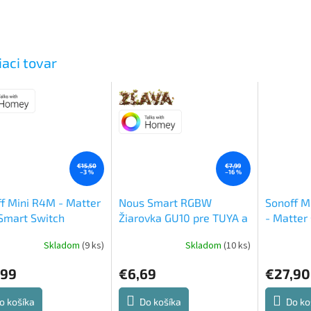
iaci tovar
€15,50
€7,99
–3 %
–16 %
f Mini R4M - Matter
Nous Smart RGBW
Sonoff M
Smart Switch
Žiarovka GU10 pre TUYA a
- Matter
Matter
Skladom
(9 ks)
Skladom
(10 ks)
,99
€6,69
€27,90
o košíka
Do košíka
Do ko