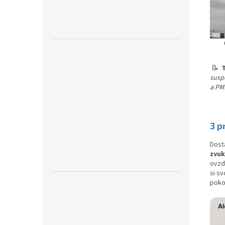
📝
T
susp
a PM
3 p
Dost
zvu
ovzd
si sv
poko