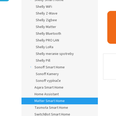
Shelly Smart Home
Shelly WiFi
Shelly Z-Wave
Shelly Zigbee
Shelly Matter
Shelly Bluetooth
Shelly PRO LAN
Shelly LoRa
Shelly meranie spotreby
Shelly Pill
Sonoff Smart Home
Sonoff Kamery
Sonoff vypínače
Aqara Smart Home
Home Assistant
Matter Smart Home
Tasmota Smart Home
SwitchBot Smart Home