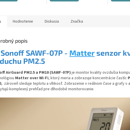
s
Hodnotenie
Diskusia
Značka
robný popis

Sonoff
SAWF-07P -
Matter
senzor
kv
duchu PM2.5
off AirGuard PM2.5 a PM10 (SAWF-07P)
je monitor kvality ovzdušia kompa
nológiou
Matter over Wi-Fi
, ktorý meria a zobrazuje koncentrácie častíc
P
0
,
zároveň sleduje teplotu a vlhkosť.
Zobrazenie v reálnom čase a grafy v a
ytujú komplexný prehľad pre dlhodobé monitorovanie.