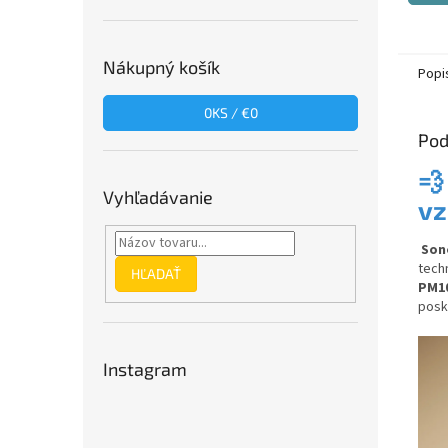
Nákupný košík
Popi
0
KS /
€0
Pod

Vyhľadávanie
vz
Son
tech
HĽADAŤ
PM1
posk
Instagram