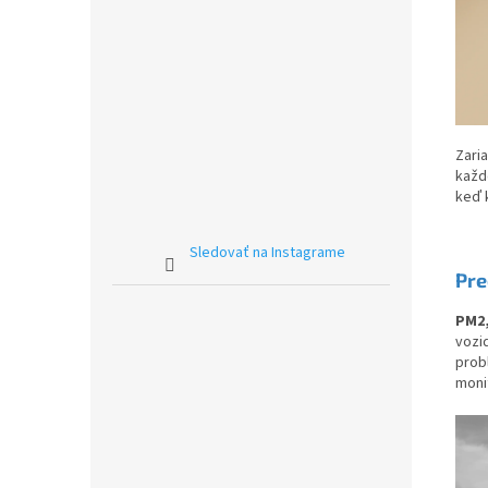
Zari
každ
keď 
Sledovať na Instagrame
Pre
PM2
vozi
prob
monit