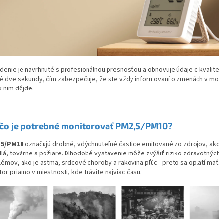
adenie je navrhnuté s profesionálnou presnosťou a obnovuje údaje o kvalit
é dve sekundy, čím zabezpečuje, že ste vždy informovaní o zmenách v m
k nim dôjde.
čo je potrebné monitorovať PM2,5/PM10?
,5/PM10
označujú drobné, vdýchnuteľné častice emitované zo zdrojov, ako
dlá, továrne a požiare. Dlhodobé vystavenie môže zvýšiť riziko zdravotnýc
lémov, ako je astma, srdcové choroby a rakovina pľúc -
preto sa oplatí ma
or priamo v miestnosti, kde trávite najviac času.