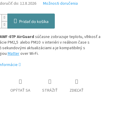
oručiť do:
12.8.2026
Možnosti doručenia
Pridať do košíka
SAWF-07P AirGuard
s
účasne zobrazuje teplotu, vlhkosť a
ácie PM2,5 alebo PM10
v interiéri v reálnom čase s
2-sekundovými aktualizáciami a je
kompatibilný s
giou
Matter
over Wi-Fi.
informácie
OPÝTAŤ SA
STRÁŽIŤ
ZDIEĽAŤ