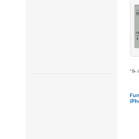
*
📝
I
Fun
iPh