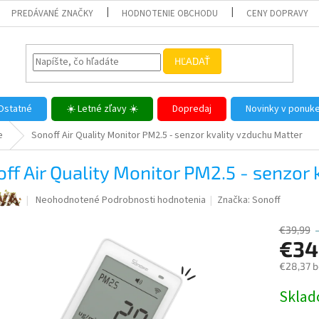
PREDÁVANÉ ZNAČKY
HODNOTENIE OBCHODU
CENY DOPRAVY
HĽADAŤ
Ostatné
☀️ Letné zľavy ☀️
Dopredaj
Novinky v ponuk
e
Sonoff Air Quality Monitor PM2.5 - senzor kvality vzduchu Matter
ff Air Quality Monitor PM2.5 - senzor
Priemerné
Neohodnotené
Podrobnosti hodnotenia
Značka:
Sonoff
hodnotenie
produktu
€39,99
je
€34
0,0
z
€28,37 
5
Jednotk
Skla
hviezdičiek.
cena: