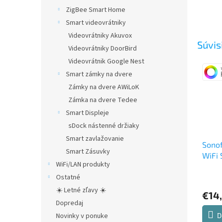
ZigBee Smart Home
Smart videovrátniky
Videovrátniky Akuvox
Súvis
Videovrátniky DoorBird
Videovrátnik Google Nest
Smart zámky na dvere
Zámky na dvere AWiLoK
Zámka na dvere Tedee
Smart Displeje
sDock nástenné držiaky
Smart zavlažovanie
Sonof
Smart Zásuvky
WiFi 
WiFi/LAN produkty
Ostatné
☀️ Letné zľavy ☀️
€14
Dopredaj
D
Novinky v ponuke