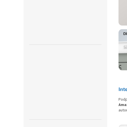
Int
Podp
Amaz
auto