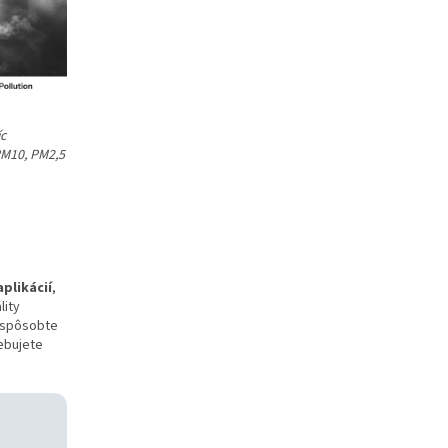
c
PM10, PM2,5
plikácií
,
lity
ispôsobte
rebujete