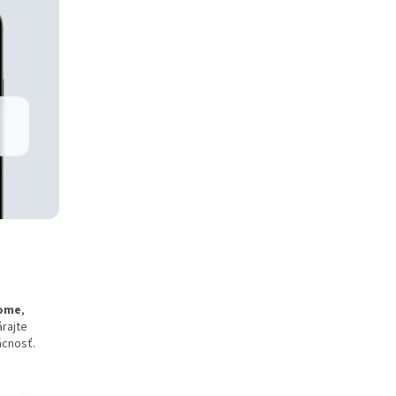
Home
,
rajte
ácnosť.