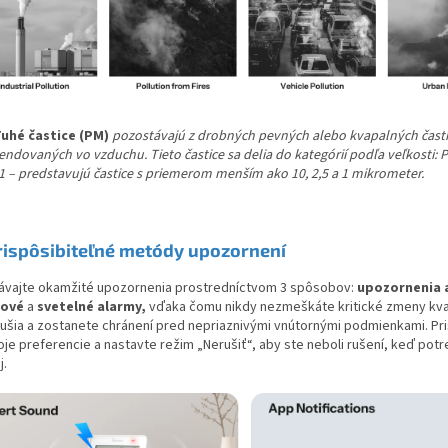
uhé častice (PM)
pozostávajú z drobných pevných alebo kvapalných častí
endovaných vo vzduchu. Tieto častice sa delia do kategórií podľa veľkosti: 
1 – predstavujú častice s priemerom menším ako 10, 2,5 a 1 mikrometer.
rispôsibiteľné metódy upozornení
ávajte okamžité upozornenia prostredníctvom 3 spôsobov:
upozornenia a
kové
a
svetelné alarmy,
vďaka čomu nikdy nezmeškáte kritické zmeny kva
ušia a zostanete chránení pred nepriaznivými vnútornými podmienkami.
Pr
oje preferencie a nastavte režim „Nerušiť“, aby ste neboli rušení, keď pot
j.