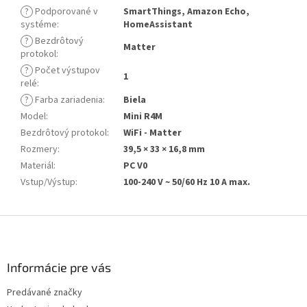
?
Podporované v
SmartThings, Amazon Echo,
systéme
:
HomeAssistant
?
Bezdrôtový
Matter
protokol
:
?
Počet výstupov
1
relé
:
?
Farba zariadenia
:
Biela
Model
:
Mini R4M
Bezdrôtový protokol
:
WiFi - Matter
Rozmery
:
39,5 × 33 × 16,8 mm
Materiál
:
PC V0
Vstup/Výstup
:
100-240 V ~ 50/60 Hz 10 A max.
Z
á
p
ä
Informácie pre vás
t
Predávané značky
i