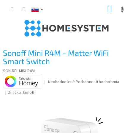
Prejsť
NÁKUP
na
obsah
KOŠÍK
Sonoff Mini R4M - Matter WiFi
Smart Switch
SON-REL-MINI-R4M
Priemerné
Neohodnotené
Podrobnosti hodnotenia
hodnotenie
Značka:
Sonoff
produktu
je
0,0
z
5
hviezdičiek.