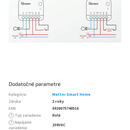
Dodatočné parametre
Kategória
:
Matter Smart Home
Záruka
:
2 roky
EAN
:
6920075740516
?
Typ zariadenia
:
Relé
?
Napájanie
230VAC
zariadenia
: