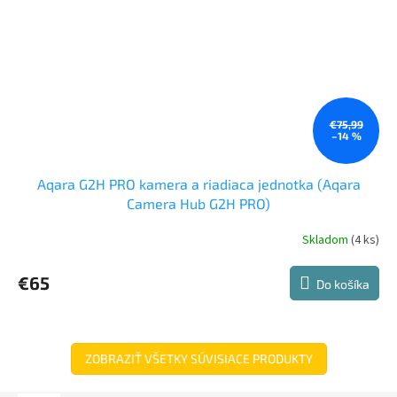
€75,99
–14 %
Aqara G2H PRO kamera a riadiaca jednotka (Aqara
Camera Hub G2H PRO)
Skladom
(4 ks)
€65
Do košíka
ZOBRAZIŤ VŠETKY SÚVISIACE PRODUKTY