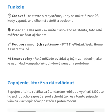
Funkcie
⏱️
Časovač -
nastavte si v systéme, kedy sa má relé zapnúť,
kedy vypnúť, ako dlho má svietiť a podobne
🗣️
Ovládanie hlasom -
ak máte hlasového asistenta, toto relé
môžete ovládať aj hlasom
🔗
Podpora mnohých systémov -
IFTTT, eWeLink Web, Home
Assistant a iné
📲
Smart scény -
Relé môžete ovládať aj iným zariadením, ako
je napríklad kompatibilný pohybový senzor a podobne
Zapojenie, ktoré sa dá zvládnuť
Zapojenie tohto relátka sa štandardne robí pod vypínač. Môžete
ho jednoducho zapojiť aj pod schodišťák. Aj v tomto prípade
vám na viac vypínačov postačuje jeden modul