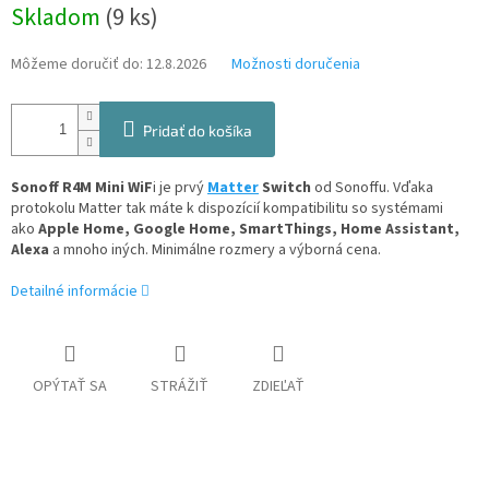
Jednotková
Skladom
(9 ks)
cena:
Môžeme doručiť do:
12.8.2026
Možnosti doručenia
Pridať do košíka
Sonoff R4M Mini WiF
i je prvý
Matter
Switch
od Sonoffu. Vďaka
protokolu Matter tak máte k dispozícií kompatibilitu so systémami
ako
Apple Home, Google Home, SmartThings, Home Assistant,
Alexa
a mnoho iných. Minimálne rozmery a výborná cena.
Detailné informácie
OPÝTAŤ SA
STRÁŽIŤ
ZDIEĽAŤ