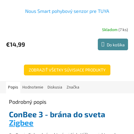
Nous Smart pohybový senzor pre TUYA
Skladom
(7 ks)
Priemerné
hodnotenie
produktu
€14,99
Do košíka
je
4,5
z
5
hviezdičiek.
ZOBRAZIŤ VŠETKY SÚVISIACE PRODUKTY
Popis
Hodnotenie
Diskusia
Značka
Podrobný popis
ConBee 3 - brána do sveta
Zigbee