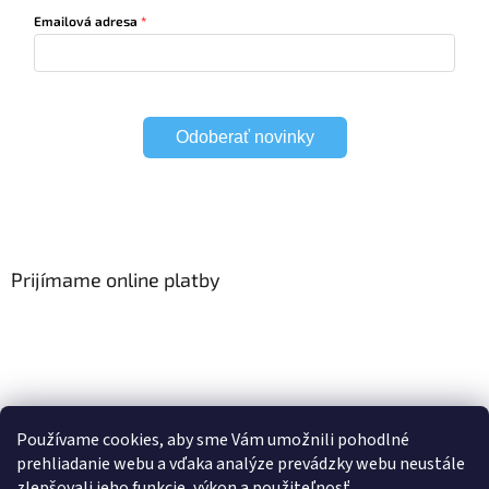
Emailová adresa
Odoberať novinky
Prijímame online platby
Viac o Smart Home
I Elektrické garniže
Používame cookies, aby sme Vám umožnili pohodlné
prehliadanie webu a vďaka analýze prevádzky webu neustále
zlepšovali jeho funkcie, výkon a použiteľnosť.