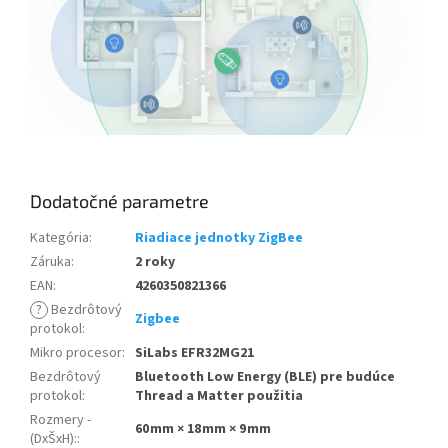
Dodatočné parametre
Kategória
:
Riadiace jednotky ZigBee
Záruka
:
2 roky
EAN
:
4260350821366
?
Bezdrôtový
Zigbee
protokol
:
Mikro procesor
:
SiLabs EFR32MG21
Bezdrôtový
Bluetooth Low Energy (BLE) pre budúce
protokol
:
Thread a Matter použitia
Rozmery -
60 mm × 18 mm × 9 mm
(DxŠxH):
: