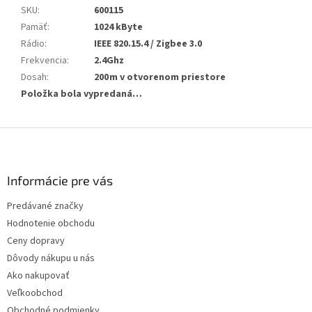
SKU
:
600115
Pamäť
:
1024 kByte
Rádio
:
IEEE 820.15.4 / Zigbee 3.0
Frekvencia
:
2.4Ghz
Dosah
:
200 m v otvorenom priestore
Položka bola vypredaná…
Z
á
p
ä
Informácie pre vás
t
Predávané značky
i
Hodnotenie obchodu
e
Ceny dopravy
Dôvody nákupu u nás
Ako nakupovať
Veľkoobchod
Obchodné podmienky