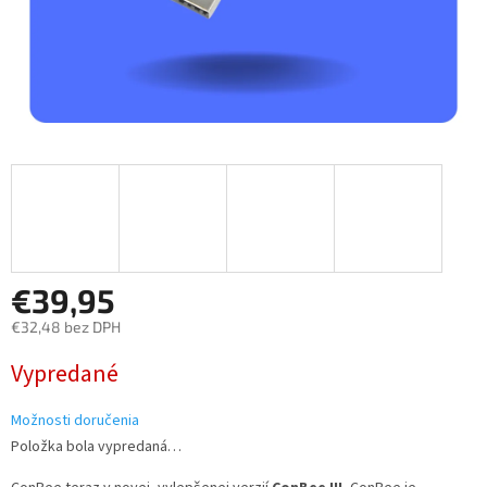
€39,95
€32,48 bez DPH
Jednotková
Vypredané
cena:
Možnosti doručenia
Položka bola vypredaná…