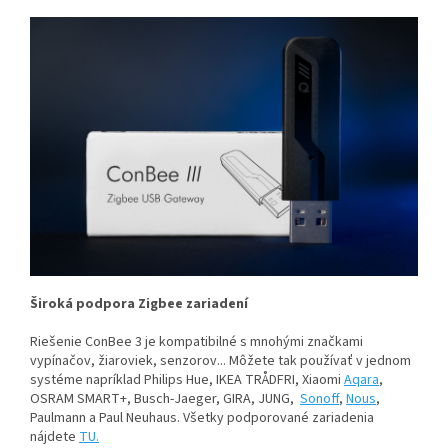
Široká podpora Zigbee zariadení
Riešenie ConBee 3 je kompatibilné s mnohými značkami
vypínačov, žiaroviek, senzorov... Môžete tak používať v jednom
systéme napríklad
Philips Hue, IKEA TRÅDFRI, Xiaomi
Aqara
,
OSRAM SMART+, Busch-Jaeger, GIRA, JUNG,
Sonoff
,
Nous
,
Paulmann a Paul Neuhaus. Všetky podporované zariadenia
nájdete
TU.