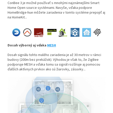
ConBee 3 je možné používať s mnohými najznámejšími Smart
Home Open source systémami. Navyše, vďaka podpore
HomeBridge-hue môžete zariadenia v tomto systéme prepojiť aj
na HomeKit...
Dosah výborný aj vďaka
MESH
Dosah signálu tohto malého zariadenia je až 30 metrov v rámci
budovy (200m bez prekážok). Výhodou je však to, že ZigBee
podporuje MESH a vďaka tomu sa signál rozšíruje aj pomocou
ďalších aktívnych prvkov ako sú žiarovky, zásuvky...