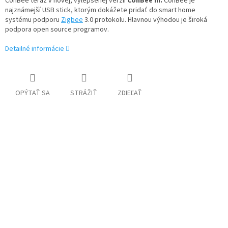
ConBee teraz v novej, vylepšenej verzií
ConBee III.
ConBee je
najznámejší USB stick, ktorým dokážete pridať do smart home
systému podporu
Zigbee
3.0 protokolu. Hlavnou výhodou je široká
podpora open source programov.
Detailné informácie
OPÝTAŤ SA
STRÁŽIŤ
ZDIEĽAŤ