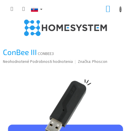
Prejsť
NÁKUP
na
obsah
KOŠÍK
ConBee III
CONBEE3
Priemerné
Neohodnotené
Podrobnosti hodnotenia
Značka:
Phoscon
hodnotenie
produktu
je
0,0
z
5
hviezdičiek.