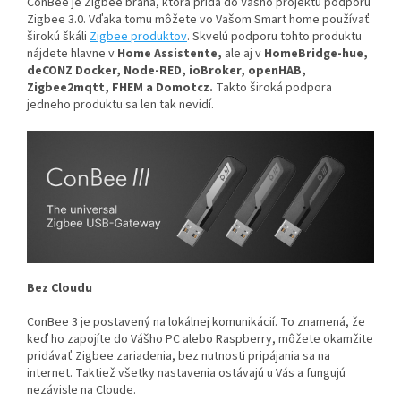
ConBee je Zigbee brána, ktorá pridá do Vášho projektu podporu
Zigbee 3.0. Vďaka tomu môžete vo Vašom Smart home používať
širokú škáli
Zigbee produktov
. Skvelú podporu tohto produktu
nájdete hlavne v
Home Assistente,
ale aj v
HomeBridge-hue,
deCONZ Docker, Node-RED, ioBroker, openHAB,
Zigbee2mqtt, FHEM a Domotcz.
Takto široká podpora
jedneho produktu sa len tak nevidí.
Bez Cloudu
ConBee 3 je postavený na lokálnej komunikácií. To znamená, že
keď ho zapojíte do Vášho PC alebo Raspberry, môžete okamžite
pridávať Zigbee zariadenia, bez nutnosti pripájania sa na
internet. Taktiež všetky nastavenia ostávajú u Vás a fungujú
nezávisle na Cloude.