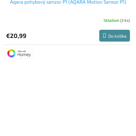
Aqara pohybový senzor P1 (AQARA Motion Sensor P1)
Skladom
(3 ks)
Priemerné
hodnotenie
produktu
€20,99
Do košíka
je
5,0
z
5
hviezdičiek.