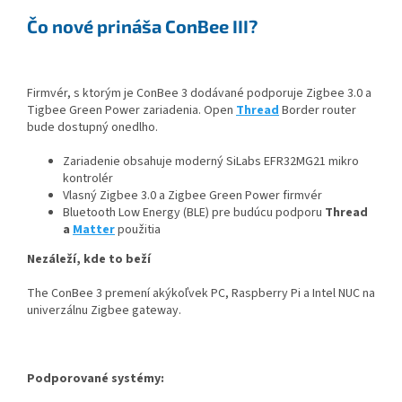
Čo nové prináša ConBee III?
Firmvér, s ktorým je ConBee 3 dodávané podporuje Zigbee 3.0 a
Tigbee Green Power zariadenia. Open
Thread
Border router
bude dostupný onedlho.
Zariadenie obsahuje moderný SiLabs EFR32MG21 mikro
kontrolér
Vlasný Zigbee 3.0 a Zigbee Green Power firmvér
Bluetooth Low Energy (BLE) pre budúcu podporu
Thread
a
Matter
použitia
Nezáleží, kde to beží
The ConBee 3 premení akýkoľvek PC, Raspberry Pi a Intel NUC na
univerzálnu Zigbee gateway.
Podporované systémy: