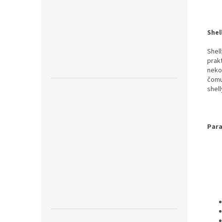
Shel
Shell
prak
neko
čomu
shel
Par