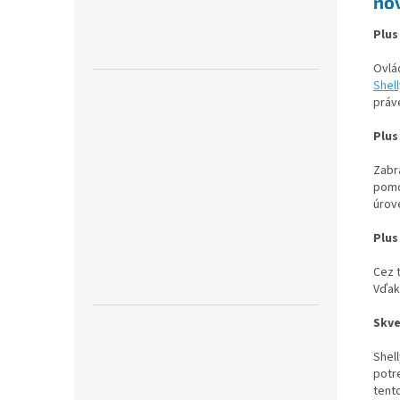
no
Plus
Ovlá
Shell
práv
Plus
Zabr
pomo
úrov
Plus
Cez t
Vďaka
Skve
Shel
potr
tento