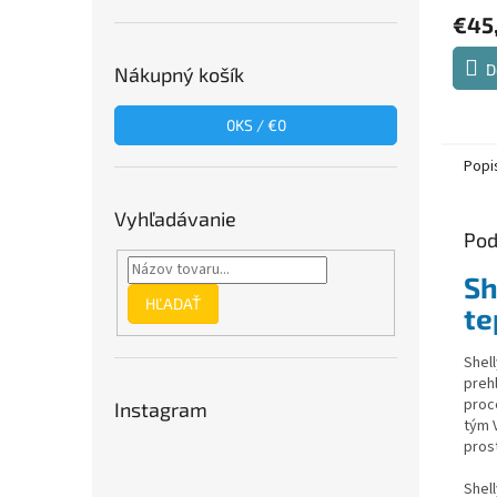
€45
D
Nákupný košík
0
KS /
€0
Popi
Vyhľadávanie
Pod
Sh
HĽADAŤ
te
Shel
preh
proc
Instagram
tým 
pros
Shel