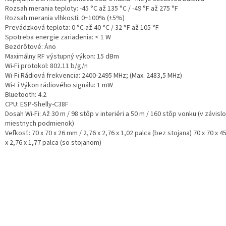
Rozsah merania teploty: -45 °C až 135 °C / -49 °F až 275 °F
Rozsah merania vlhkosti: 0~100% (±5%)
Prevádzková teplota: 0 °C až 40 °C / 32 °F až 105 °F
Spotreba energie zariadenia: < 1 W
Bezdrôtové: Áno
Maximálny RF výstupný výkon: 15 dBm
Wi-Fi protokol: 802.11 b/g/n
Wi-Fi Rádiová frekvencia: 2400-2495 МHz;
(Max. 2483,5 MHz)
Wi-Fi Výkon rádiového signálu: 1 mW
Bluetooth: 4.2
CPU: ESP-Shelly-C38F
Dosah Wi-Fi: Až 30 m / 98 stôp v interiéri a 50 m / 160 stôp vonku (v závislo
miestnych podmienok)
Veľkosť: 70 x 70 x 26 mm / 2,76 x 2,76 x 1,02 palca (bez stojana) 70 x 70 x 4
x 2,76 x 1,77 palca (so stojanom)