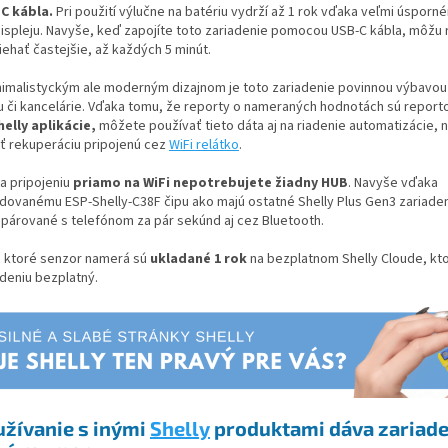
C kábla.
Pri použití výlučne na batériu vydrží až 1 rok vďaka veľmi úspor
ispleju. Navyše, keď zapojíte toto zariadenie pomocou USB-C kábla, môžu 
iehať častejšie, až každých 5 minút.
nimalistyckým ale moderným dizajnom je toto zariadenie povinnou výbavo
 či kancelárie. Vďaka tomu, že reporty o nameraných hodnotách sú report
helly aplikácie,
môžete používať tieto dáta aj na riadenie automatizácie, n
iť rekuperáciu pripojenú cez
WiFi relátko
.
a pripojeniu
priamo na WiFi
nepotrebujete žiadny HUB
. Navyše vďaka
dovanému ESP-Shelly-C38F čipu ako majú ostatné Shelly Plus Gen3 zariade
spárované s telefónom za pár sekúnd aj cez Bluetooth.
, ktoré senzor namerá sú
ukladané 1 rok
na bezplatnom Shelly Cloude, kto
adeniu bezplatný.
žívanie s inými
Shelly
produktami dáva zariade