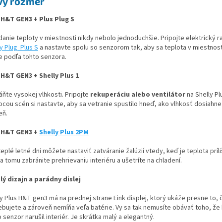
vý rozmer
 H&T GEN3 + Plus Plug S
danie teploty v miestnosti nikdy nebolo jednoduchšie. Pripojte elektrický r
y Plug Plus S
a nastavte spolu so senzorom tak, aby sa teplota v miestnosti
e podľa tohto senzora.
 H&T GEN3 + Shelly Plus 1
áňte vysokej vlhkosti. Pripojte
rekuperáciu alebo ventilátor
na Shelly Pl
cou scén si nastavte, aby sa vetranie spustilo hneď, ako vlhkosť dosiahne 
eň.
 H&T GEN3 +
Shelly Plus 2PM
eplé letné dni môžete nastaviť zatváranie žalúzií vtedy, keď je teplota príl
 tomu zabránite prehrievaniu interiéru a ušetríte na chladení.
lý dizajn a parádny dislej
ly Plus H&T gen3 má na prednej strane Eink displej, ktorý ukáže presne to, 
ebujete a zároveň nemíňa veľa batérie. Vy sa tak nemusíte obávať toho, že
 senzor narušil interiér. Je skrátka malý a elegantný.