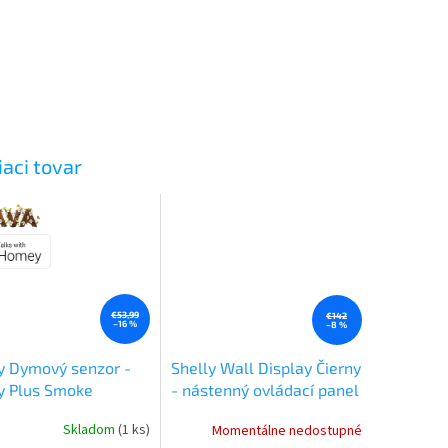
iaci tovar
€53,99
€142
–16 %
–8 %
y Dymový senzor -
Shelly Wall Display Čierny
y Plus Smoke
- nástenný ovládací panel
Shelly
Skladom
(1 ks)
Momentálne nedostupné