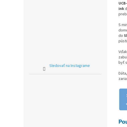
UCB-
ink
d
preb
S mi
domu
do
S
púst
Vďak
zabu
byť 
Sledovať na Instagrame
Dáta
zari
Pou