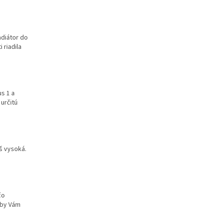
adiátor do
 riadila
us 1 a
určitú
iš vysoká.
čo
 by Vám