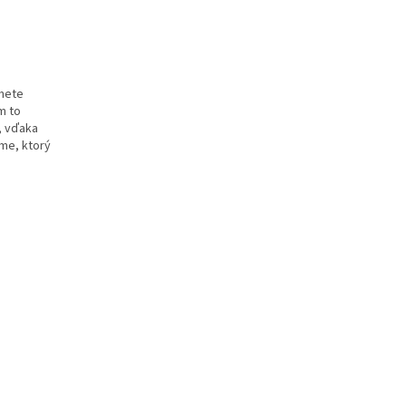
anete
m to
, vďaka
me, ktorý