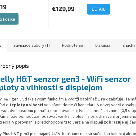
,19
€129,99
DETAIL
o košíka
s
Súvisiace súbory (1)
Hodnotenie
Diskusia
Značka
robný popis
elly H&T senzor gen3 - WiFi senzor
ploty a vlhkosti s displejom
ly H&T gen 3 vďaka svojím funkciám a výdrži batérií až
1 rok
zaisťuje, že m
ľad o
teploty a vlhosti
vo vašom dome či kancelárií. V novej verzií obsahuj
esor, dvojnásobnú pamäť a reportovanie aj tých najmenších zmien (0,5 stup
Vám môže pomôcť zamedzovať vznikaniu plesní a pri udržiavaní príjemnéh
tredia. V porovnaní s predchodcom táto verzia na displeji
zobrazuje aj ča
ly Plus H&T gen3 je napájaný 4xAA batériami (nie sú súčasťou balenia) aleb