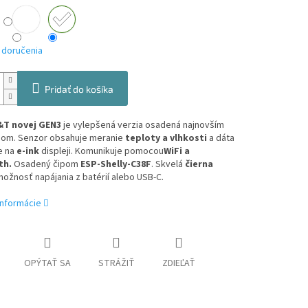
 doručenia
Pridať do košíka
&T novej GEN3
je vylepšená verzia osadená najnovším
ipom. Senzor obsahuje meranie
teploty a vlhkosti
a dáta
e na
e-ink
displeji. Komunikuje pomocou
WiFi a
th.
Osadený čipom
ESP-Shelly-C38F
. Skvelá
čierna
možnosť napájania z batérií alebo USB-C.
informácie
OPÝTAŤ SA
STRÁŽIŤ
ZDIEĽAŤ