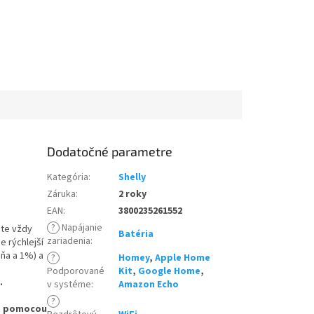
Dodatočné parametre
Kategória
:
Shelly
Záruka
:
2 roky
EAN
:
3800235261552
?
Napájanie
áte vždy
Batéria
zariadenia
:
e rýchlejší
ňa a 1%) a
?
Homey
,
Apple Home
o
Podporované
Kit
,
Google Home
,
s.
v systéme
:
Amazon Echo
?
o
pomocou