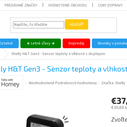
PREDÁVANÉ ZNAČKY
HODNOTENIE OBCHODU
CENY DOPRAVY
HĽADAŤ
Ostatné
☀️ Letné zľavy ☀️
Dopredaj
Novinky v ponuk
Shelly H&T Gen3 - Senzor teploty a vlhkosti s displejom
ly H&T Gen3 - Senzor teploty a vlhkost
Priemerné
Neohodnotené
Podrobnosti hodnotenia
Značka:
Shelly
hodnotenie
produktu
€37
je
0,0
€30,89 
z
5
Jednotk
Zvoľte
hviezdičiek.
cena: