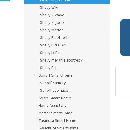
Shelly Smart Home
Shelly WiFi
Shelly Z-Wave
Shelly Zigbee
Shelly Matter
Shelly Bluetooth
Shelly PRO LAN
Shelly LoRa
Shelly meranie spotreby
Shelly Pill
Sonoff Smart Home
Sonoff Kamery
Sonoff vypínače
Aqara Smart Home
Home Assistant
Matter Smart Home
Tasmota Smart Home
SwitchBot Smart Home