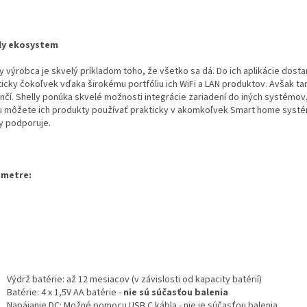
ly ekosystem
y výrobca je skvelý príkladom toho, že všetko sa dá. Do ich aplikácie dost
ticky čokoľvek vďaka širokému portfóliu ich WiFi a LAN produktov. Avšak ta
nčí. Shelly ponúka skvelé možnosti integrácie zariadení do iných systémov
 môžete ich produkty používať prakticky v akomkoľvek Smart home systé
ly podporuje.
ametre:
Výdrž batérie: až 12 mesiacov (v závislosti od kapacity batérií)
Batérie: 4 x 1,5V AA batérie -
nie sú súčasťou balenia
Napájanie DC: Možné pomocu USB C kábla - nie je súčasťou balenia