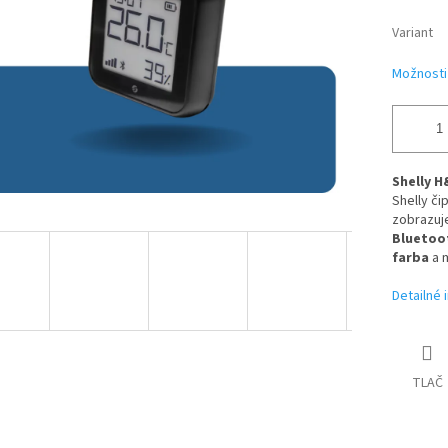
Variant
Možnosti
Shelly H
Shelly č
zobrazuj
Bluetoo
farba
a 
Detailné 
TLAČ