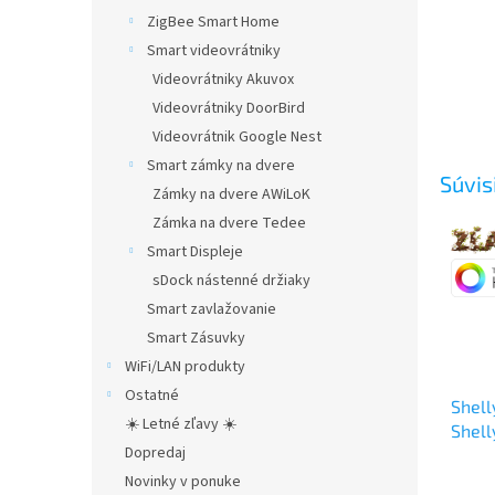
ZigBee Smart Home
Smart videovrátniky
Videovrátniky Akuvox
Videovrátniky DoorBird
Videovrátnik Google Nest
Smart zámky na dvere
Súvis
Zámky na dvere AWiLoK
Zámka na dvere Tedee
Smart Displeje
sDock nástenné držiaky
Smart zavlažovanie
Smart Zásuvky
WiFi/LAN produkty
Ostatné
Shell
☀️ Letné zľavy ☀️
Shell
Dopredaj
Novinky v ponuke