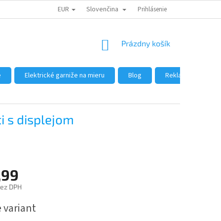
EUR
Slovenčina
DÔVODY NÁKUPU U NÁS
AKO NAKUPOVAŤ
Prihlásenie
VEĽKOOBCHOD
NÁKUPNÝ
Prázdny košík
KOŠÍK
e
Elektrické garniže na mieru
Blog
Reklamácie a vráte
i s displejom
,99
bez DPH
ová
 variant