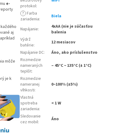
Bezdrôtový
WiFi
nému
e-
protokol
:
reporty
?
Farba
Biela
zariadenia
:
4xAA (nie je súčasťou
u každého
Napájanie
:
balenia
ované aj
apríklad
Výdrž
12 mesiacov
batérie
:
Napájanie DC
:
Áno, ako príslušenstvo
Rozmedzie
nia môže
nameraných
– 45°C ~ 135°C (± 1°C)
teplôt
:
Rozmedzie
rý je k
nameranej
0~100% (±5%)
vlhkosti
:
Vlastná
spotreba
< 1 W
zariadenia
:
Sledovanie
Áno
cez mobil
:
niu