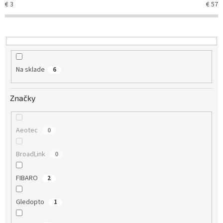
€
3
€
57
p
r
o
d
u
k
Na sklade
6
t
o
v
Značky
Aeotec
0
BroadLink
0
FIBARO
2
Gledopto
1