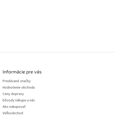
Z
á
p
ä
Informácie pre vás
t
Predávané značky
i
Hodnotenie obchodu
e
Ceny dopravy
Dôvody nákupu u nás
Ako nakupovať
Veľkoobchod