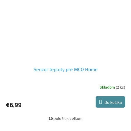
Senzor teploty pre MCO Home
Skladom
(2 ks)
Do košíka
€6,99
10
položiek celkom
O
v