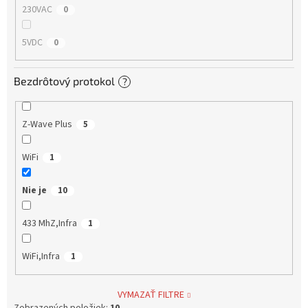
230VAC
0
5VDC
0
Bezdrôtový protokol
?
Z-Wave Plus
5
WiFi
1
Nie je
10
433 MhZ,Infra
1
WiFi,Infra
1
VYMAZAŤ FILTRE
Zobrazených položiek:
10