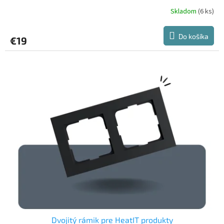
Skladom
(6 ks)
Do košíka
€19
Dvojitý rámik pre HeatIT produkty