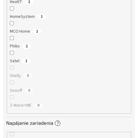
HeatIT
2
HomeSystem
1
MCO Home
1
Philio
2
Satel
1
Shelly
0
Sonoff
0
Z-Wave>ME
0
Napájanie zariadenia
?