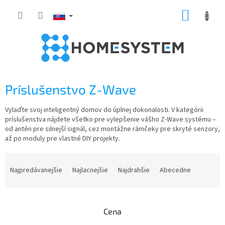
Prejsť
NÁKUP
na
obsah
KOŠÍK
Príslušenstvo Z-Wave
Vylaďte svoj inteligentný domov do úplnej dokonalosti. V kategórii
príslušenstva nájdete všetko pre vylepšenie vášho Z-Wave systému –
od antén pre silnejší signál, cez montážne rámčeky pre skryté senzory,
až po moduly pre vlastné DIY projekty.
R
a
Najpredávanejšie
Najlacnejšie
Najdrahšie
Abecedne
d
e
n
Cena
i
e