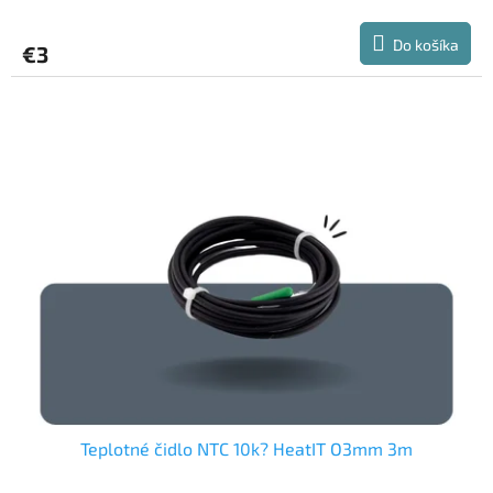
Do košíka
€3
Teplotné čidlo NTC 10k? HeatIT O3mm 3m