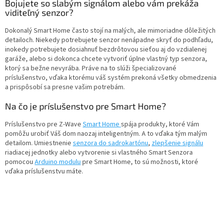
l
Bojujete so slabým signálom alebo vám prekáža
á
viditeľný senzor?
d
a
Dokonalý Smart Home často stojí na malých, ale mimoriadne dôležitých
c
detailoch. Niekedy potrebujete senzor nenápadne skryť do podhľadu,
i
inokedy potrebujete dosiahnuť bezdrôtovou sieťou aj do vzdialenej
e
garáže, alebo si dokonca chcete vytvoriť úplne vlastný typ senzora,
p
ktorý sa bežne nevyrába. Práve na to slúži špecializované
r
príslušenstvo, vďaka ktorému váš systém prekoná všetky obmedzenia
v
a prispôsobí sa presne vašim potrebám.
k
y
Na čo je príslušenstvo pre Smart Home?
v
ý
Príslušenstvo pre Z-Wave
Smart Home
spája produkty, ktoré Vám
p
pomôžu urobiť Váš dom naozaj inteligentným. A to vďaka tým malým
i
detailom. Umiestnenie
senzora do sadrokartónu
,
zlepšenie signálu
s
riadiacej jednotky alebo vytvorenie si vlastného Smart Senzora
u
pomocou
Arduino modulu
pre Smart Home, to sú možnosti, ktoré
vďaka príslušenstvu máte.