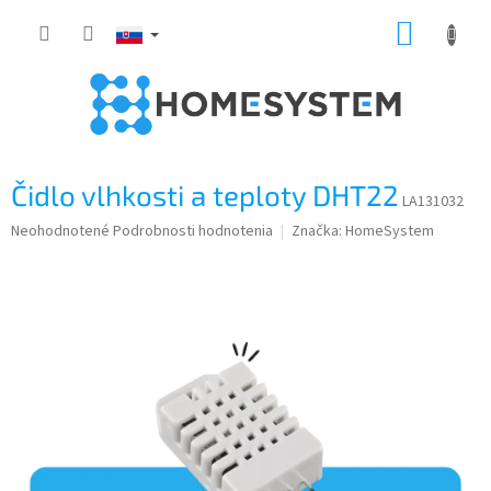
Prejsť
NÁKUP
na
obsah
KOŠÍK
Čidlo vlhkosti a teploty DHT22
LA131032
Priemerné
Neohodnotené
Podrobnosti hodnotenia
Značka:
HomeSystem
hodnotenie
produktu
je
0,0
z
5
hviezdičiek.