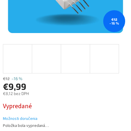
€12
–16 %
€12
–16 %
€9,99
€8,12 bez DPH
Jednotková
Vypredané
cena:
Možnosti doručenia
Položka bola vypredaná…