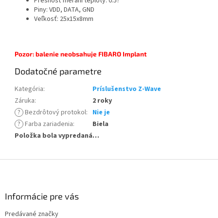
Presnosť meraní teploty: 0.5?
Piny: VDD, DATA, GND
Veľkosť: 25x15x8mm
Pozor: balenie neobsahuje FIBARO Implant
Dodatočné parametre
Kategória
:
Príslušenstvo Z-Wave
Záruka
:
2 roky
?
Bezdrôtový protokol
:
Nie je
?
Farba zariadenia
:
Biela
Položka bola vypredaná…
Z
á
p
ä
Informácie pre vás
t
Predávané značky
i