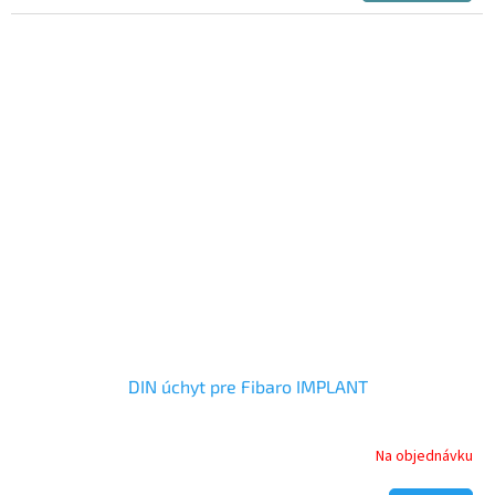
5,0
z
5
hviezdičiek.
DIN úchyt pre Fibaro IMPLANT
Na objednávku