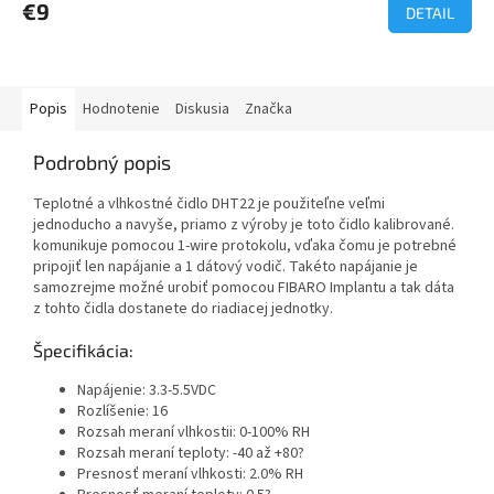
€9
DETAIL
Popis
Hodnotenie
Diskusia
Značka
Podrobný popis
Teplotné a vlhkostné čidlo DHT22 je použiteľne veľmi
jednoducho a navyše, priamo z výroby je toto čidlo kalibrované.
komunikuje pomocou 1-wire protokolu, vďaka čomu je potrebné
pripojiť len napájanie a 1 dátový vodič. Takéto napájanie je
samozrejme možné urobiť pomocou FIBARO Implantu a tak dáta
z tohto čidla dostanete do riadiacej jednotky.
Špecifikácia:
Napájenie: 3.3-5.5VDC
Rozlíšenie: 16
Rozsah meraní vlhkostii: 0-100% RH
Rozsah meraní teploty: -40 až +80?
Presnosť meraní vlhkosti: 2.0% RH