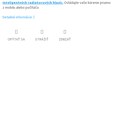
inteligentných radiatorových hlavíc.
Ovládajte vaše kúrenie priamo
z mobilu alebo počítača
Detailné informácie
OPÝTAŤ SA
STRÁŽIŤ
ZDIEĽAŤ