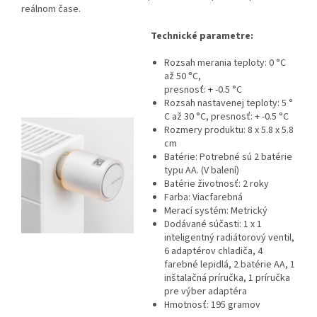
reálnom čase.
Technické parametre:
Rozsah merania teploty: 0 °C
až 50 °C,
presnosť: + -0.5 °C
Rozsah nastavenej teploty: 5 °
C až 30 °C, presnosť: + -0.5 °C
Rozmery produktu: 8 x 5.8 x 5.8
cm
Batérie: Potrebné sú 2 batérie
typu AA. (V balení)
Batérie životnosť: 2 roky
Farba: Viacfarebná
Merací systém: Metrický
Dodávané súčasti: 1 x 1
inteligentný radiátorový ventil,
6 adaptérov chladiča, 4
farebné lepidlá, 2 batérie AA, 1
inštalačná príručka, 1 príručka
pre výber adaptéra
Hmotnosť: 195 gramov