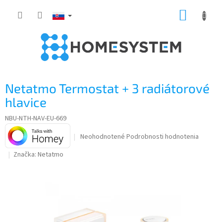
Prejsť
NÁKUP
na
obsah
KOŠÍK
Netatmo Termostat + 3 radiátorové
hlavice
NBU-NTH-NAV-EU-669
Priemerné
Neohodnotené
Podrobnosti hodnotenia
hodnotenie
Značka:
Netatmo
produktu
je
0,0
z
5
hviezdičiek.