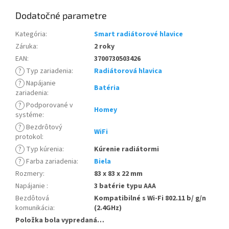
Dodatočné parametre
Kategória
:
Smart radiátorové hlavice
Záruka
:
2 roky
EAN
:
3700730503426
?
Typ zariadenia
:
Radiátorová hlavica
?
Napájanie
Batéria
zariadenia
:
?
Podporované v
Homey
systéme
:
?
Bezdrôtový
WiFi
protokol
:
?
Typ kúrenia
:
Kúrenie radiátormi
?
Farba zariadenia
:
Biela
Rozmery
:
83 x 83 x 22 mm
Napájanie
:
3 batérie typu AAA
Bezdôtová
Kompatibilné s Wi-Fi 802.11 b/ g/n
komunikácia
:
(2.4GHz)
Položka bola vypredaná…