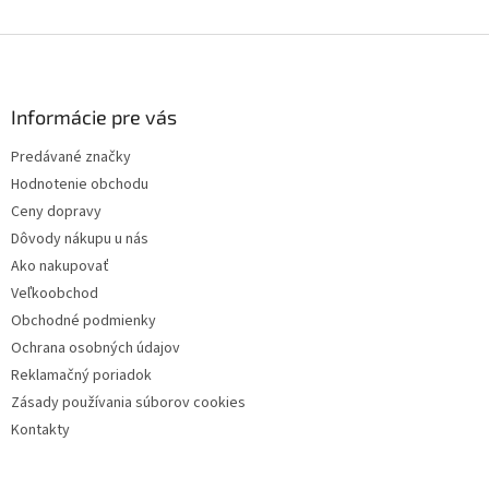
Z
á
p
ä
Informácie pre vás
t
Predávané značky
i
Hodnotenie obchodu
e
Ceny dopravy
Dôvody nákupu u nás
Ako nakupovať
Veľkoobchod
Obchodné podmienky
Ochrana osobných údajov
Reklamačný poriadok
Zásady používania súborov cookies
Kontakty