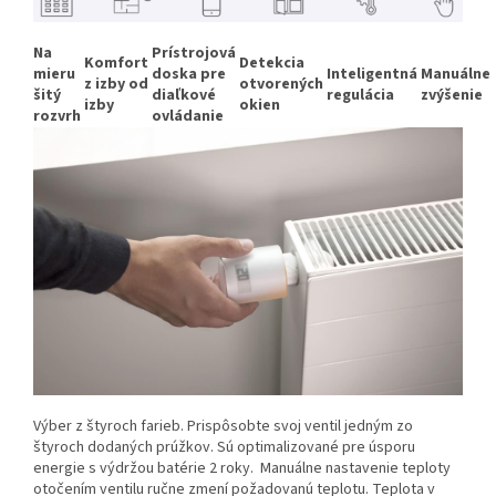
Na
Prístrojová
Komfort
Detekcia
mieru
doska pre
Inteligentná
Manuálne
z izby od
otvorených
šitý
diaľkové
regulácia
zvýšenie
izby
okien
rozvrh
ovládanie
Výber z štyroch farieb. Prispôsobte svoj ventil jedným zo
štyroch dodaných prúžkov. Sú optimalizované pre úsporu
energie s výdržou batérie 2 roky. Manuálne nastavenie teploty
otočením ventilu ručne zmení požadovanú teplotu. Teplota v