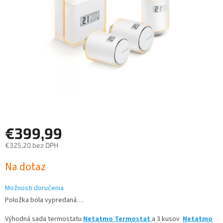
€399,99
€325,20 bez DPH
Jednotková
Na dotaz
cena:
Možnosti doručenia
Položka bola vypredaná…
Výhodná sada termostatu
Netatmo Termostat
a 3 kusov
Netatmo