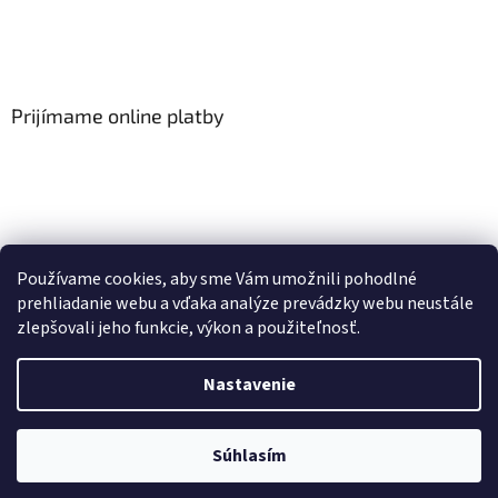
Prijímame online platby
Viac o Smart Home
I Elektrické garniže
Používame cookies, aby sme Vám umožnili pohodlné
prehliadanie webu a vďaka analýze prevádzky webu neustále
zlepšovali jeho funkcie, výkon a použiteľnosť.
Vytvoril Shoptet
Nastavenie
Copyright 2026
HomeSystem.sk
. Všetky práva vyhradené.
Upraviť
Súhlasím
nastavenie cookies