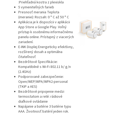
:Priehľadná kostra z plexiskla
5 vymeniteľných farieb
Presnosť merania Teplota
(meranie): Rozsah: 0 ° C až 50 ° C
Aplikácia je k dispozícii v aplikácii
App Store a Google Play. Voľný
prístup k osobnému informačnému
panelu online. Prístupný z viacerých
zariadení.
E-INK Displej Energeticky efektívny,
rozšírený dosah a optimálna
čitateľnosť
Bezdrôtové špecifikácie:
Kompatibilné s Wi-Fi 802.11 b/ g/n
(2.4GHz)
Podporované zabezpečenie:
Open/WEP/WPA/WPA2-personal
(TKIP a AES)
Bezdrôtové pripojenie medzi
termostatom a relé: rádiové
diaľkové ovládanie
Napájanie a batérie 3 batérie typu
AAA. Životnosť batérií jeden rok.