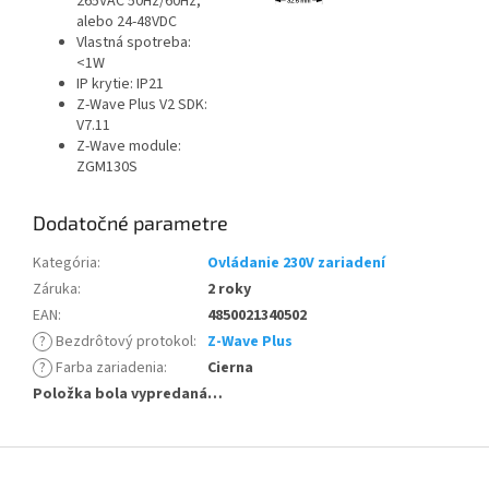
265VAC 50Hz/60Hz,
alebo 24-48VDC
Vlastná spotreba:
<1W
IP krytie: IP21
Z-Wave Plus V2 SDK:
V7.11
Z-Wave module:
ZGM130S
Dodatočné parametre
Kategória
:
Ovládanie 230V zariadení
Záruka
:
2 roky
EAN
:
4850021340502
?
Bezdrôtový protokol
:
Z-Wave Plus
?
Farba zariadenia
:
Cierna
Položka bola vypredaná…
Z
á