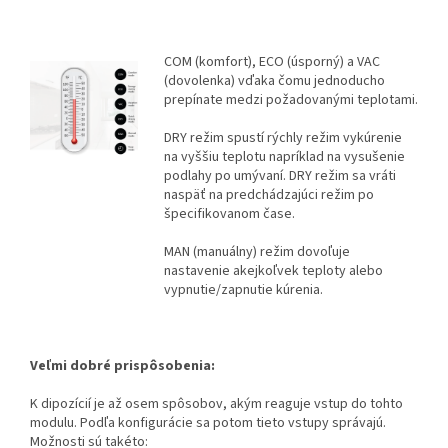
COM (komfort), ECO (úsporný) a VAC
(dovolenka) vďaka čomu jednoducho
prepínate medzi požadovanými teplotami.
DRY režim spustí rýchly režim vykúrenie
na vyššiu teplotu napríklad na vysušenie
podlahy po umývaní. DRY režim sa vráti
naspäť na predchádzajúci režim po
špecifikovanom čase.
MAN (manuálny) režim dovoľuje
nastavenie akejkoľvek teploty alebo
vypnutie/zapnutie kúrenia.
Veľmi dobré prispôsobenia:
K dipozícií je až osem spôsobov, akým reaguje vstup do tohto
modulu. Podľa konfigurácie sa potom tieto vstupy správajú.
Možnosti sú takéto: