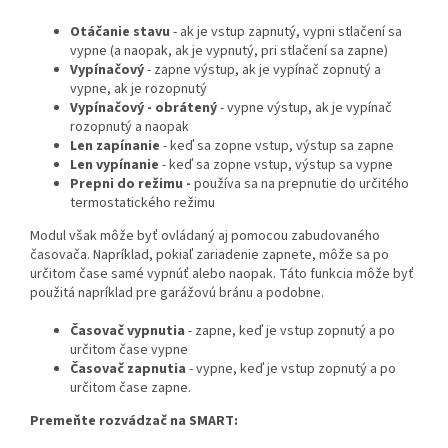
Otáčanie stavu
- ak je vstup zapnutý, vypni stlačení sa
vypne (a naopak, ak je vypnutý, pri stlačení sa zapne)
Vypínačový
- zapne výstup, ak je vypínač zopnutý a
vypne, ak je rozopnutý
Vypínačový - obrátený
- vypne výstup, ak je vypínač
rozopnutý a naopak
Len zapínanie
- keď sa zopne vstup, výstup sa zapne
Len vypínanie
- keď sa zopne vstup, výstup sa vypne
Prepni do režimu -
používa sa na prepnutie do určitého
termostatického režimu
Modul však môže byť ovládaný aj pomocou zabudovaného
časovača. Napríklad, pokiaľ zariadenie zapnete, môže sa po
určitom čase samé vypnúť alebo naopak. Táto funkcia môže byť
použitá napríklad pre garážovú bránu a podobne.
Časovač vypnutia
- zapne, keď je vstup zopnutý a po
určitom čase vypne
Časovač zapnutia
- vypne, keď je vstup zopnutý a po
určitom čase zapne.
Premeňte rozvádzač na SMART: