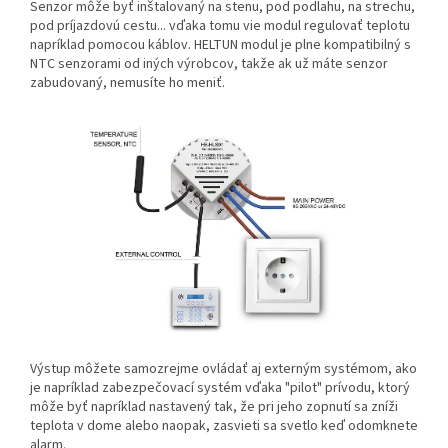
Senzor môže byť inštalovaný na stenu, pod podlahu, na strechu,
pod príjazdovú cestu... vďaka tomu vie modul regulovať teplotu
napríklad pomocou káblov. HELTUN modul je plne kompatibilný s
NTC senzorami od iných výrobcov, takže ak už máte senzor
zabudovaný, nemusíte ho meniť.
Výstup môžete samozrejme ovládať aj externým systémom, ako
je napríklad zabezpečovací systém vďaka "pilot" prívodu, ktorý
môže byť napríklad nastavený tak, že pri jeho zopnutí sa zníži
teplota v dome alebo naopak, zasvieti sa svetlo keď odomknete
alarm.