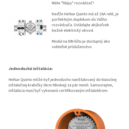
Máte "hlúpy" rozvádzač?
Keďže Heltun Quinto má až 16A relé, je
porfektným doplnkom do Vášho
rozvádzača. Ovládajte akýkoľvek
bežné elektrický obvod.
Modul na DIN lištu je dostupný ako
voliteľné príslušenstvo.
Jednoduchá inštalácia:
Heltun Quinto môže byť jednoducho nainštalovaný do klasickej
inštalačnej krabičky (6cm hlbokej) za pár minút. Samozrejme,
inštalácia musí byť vykonaná certifikovaným inštalatérom.