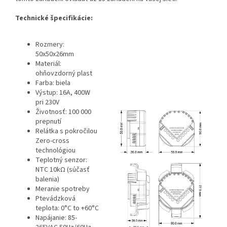
Technické špecifikácie:
Rozmery:
50x50x26mm
Materiál:
ohňovzdorný plast
Farba: biela
Výstup: 16A, 400W
pri 230V
Životnosť: 100 000
prepnutí
Relátka s pokročilou
Zero-cross
technológiou
Teplotný senzor:
NTC 10kΩ (súčasť
balenia)
Meranie spotreby
Ptevádzková
teplota: 0°С to +60°С
Napájanie: 85-