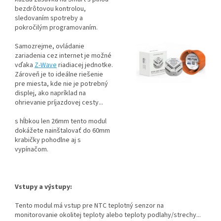
bezdrôtovou kontrolou,
sledovaním spotreby a
pokročilým programovaním.
Samozrejme, ovládanie
zariadenia cez internet je možné
vďaka
Z-Wave
riadiacej jednotke.
Zároveň je to ideálne riešenie
pre miesta, kde nie je potrebný
displej, ako napríklad na
ohrievanie príjazdovej cesty...
s hĺbkou len 26mm tento modul
dokážete nainštalovať do 60mm
krabičky pohodlne aj s
vypínačom.
Vstupy a výstupy:
Tento modul má vstup pre NTC teplotný senzor na
monitorovanie okolitej teploty alebo teploty podlahy/strechy...