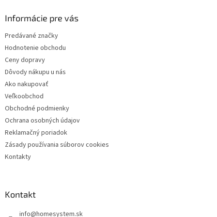
p
ä
Informácie pre vás
t
Predávané značky
i
Hodnotenie obchodu
e
Ceny dopravy
Dôvody nákupu u nás
Ako nakupovať
Veľkoobchod
Obchodné podmienky
Ochrana osobných údajov
Reklamačný poriadok
Zásady používania súborov cookies
Kontakty
Kontakt
info
@
homesystem.sk