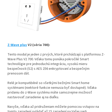
Z-Wave plus
V2 (séria 700):
Tento modul je jeden z prvých, ktoré prichádzajú s platformou Z-
Wave Plus V2 700. Vďaka tomu ponúka pokročilé Smart
technológie pre jednoduchú integráciu, vysokú mieru
bezpečnosti (S2) s AES 256 enkryptovaní a bezpečným
prenosom dát.
Relé je kompatibilné so všetkými bežnými Smart home
systémami (niektoré funkcie nemusia byť dostupné). Vďaka
pridaniu do z-Wave systému máte samozrejme možnosť
nastavovať zariadenie aj na diaľku.
Navyše, vďaka až pridruženiam môžete pomocou vstupov na
tomto zariadení ovládať až 15 zariadení na Vašej sieti.