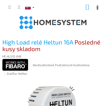
Prejsť
NÁKUP
na
obsah
KOŠÍK
High Load relé Heltun 16A
Posledné
kusy skladom
HE-HLS01-848
Priemerné
Neohodnotené
Podrobnosti hodnotenia
hodnotenie
Značka:
Heltun
produktu
je
0,0
z
5
hviezdičiek.