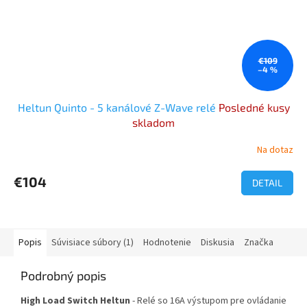
€109
–4 %
Heltun Quinto - 5 kanálové Z-Wave relé
Posledné kusy
skladom
Na dotaz
Priemerné
hodnotenie
produktu
€104
DETAIL
je
5,0
z
5
Popis
Súvisiace súbory (1)
Hodnotenie
Diskusia
Značka
hviezdičiek.
Podrobný popis
High Load Switch Heltun
- Relé so 16A výstupom pre ovládanie