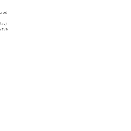
ti od
tav)
-Wave