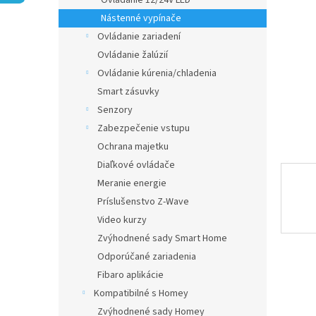
Ovládanie 12/24V LED
Nástenné vypínače
Ovládanie zariadení
Ovládanie žalúzií
Ovládanie kúrenia/chladenia
Smart zásuvky
Senzory
Zabezpečenie vstupu
Ochrana majetku
Diaľkové ovládače
Meranie energie
Príslušenstvo Z-Wave
Video kurzy
Zvýhodnené sady Smart Home
Odporúčané zariadenia
Fibaro aplikácie
Kompatibilné s Homey
Zvýhodnené sady Homey