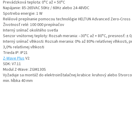
Prevádzková teplota: 0°C až + 50°С
Napájanie: 85-265VAC 50Hz / 60Hz alebo 24-48VDC
Spotreba energie: 1 W
Reléové prepínanie pomocou technológie HELTUN Advanced Zero-Cross
Životnosť relé: 100 000 prepínačov
Interný snímač okolitého svetla
Senzor vnútornej teploty: Rozsah merania: –30°C až + 80°C, presnosť: ± 0
Interný snímač vlhkosti: Rozsah merania: 0% až 80% relatívnej vlhkosti, p
3,0% relatívnej vlhkosti
Trieda IP: IP21
Z-Wave Plus
V2
SDK: V7.11
Modul Z-Wave: ZGM130S
Vyžaduje sa montáž do elektroinštalačnej krabice: kruhový alebo štvorco
min. hĺbka 40 mm