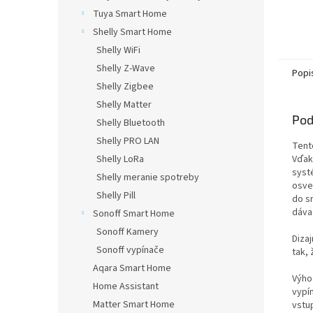
Tuya Smart Home
Shelly Smart Home
Shelly WiFi
Shelly Z-Wave
Popi
Shelly Zigbee
Shelly Matter
Pod
Shelly Bluetooth
Shelly PRO LAN
Tent
Vďak
Shelly LoRa
syst
Shelly meranie spotreby
osve
Shelly Pill
do s
dáva
Sonoff Smart Home
Sonoff Kamery
Dizaj
Sonoff vypínače
tak, 
Aqara Smart Home
Výho
Home Assistant
vypí
Matter Smart Home
vstu