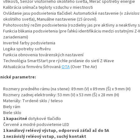
vlhkosti, Senzor vnútorného okolitého svetla, Merač spotreby energie
Kalibrácia snímača teploty vzduchu v miestnosti
Ovládanie jasu podsvietenia tlačidiel: Automatické nastavenie (v závislos
okolitého svetla), Manuálne nastavenie (15 úrovní).
Pohotovostný režim podsvietenia (rozdielny jas pre aktívny a neaktívny s
Funkcia blikania podsvietenia (pre ľahkú identifikáciu medzi ostatnými Z
zariadeniami)
Invertné farby podsvietenia
Logika spotreby softvéru
Funkcia obnovenia továrenských nastavení
Technológia SmartStart pre rýchle pridanie do sietí Z-Wave
Aktualizácia firmvéru šifrovaná
OTA
(Over The Air)
nické parametre:
Rozmery predného rámu (na stene): 89 mm (V) x 89 mm (Š) x 9 mm (H)
Rozmery zadnej elektroniky: 53 mm (V) x 53 mm (Š) x 28 mm (H)
Materiály: Tvrdené sklo / teleso
Biely rám
Biele sklo
1 kapacitné
dotykové tlačidlo
Červené a modré podsvietenie LED
1 kanálový reléový výstup, odporová záťaž až do 5A
1 nezávislý reléový vstup, suchý kontakt