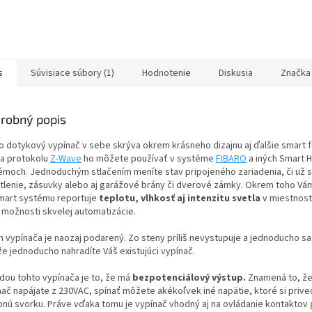
s
Súvisiace súbory (1)
Hodnotenie
Diskusia
Značka
robný popis
o dotykový vypínač v sebe skrýva okrem krásneho dizajnu aj ďalšie smart f
a protokolu
Z-Wave
ho môžete používať v systéme
FIBARO
a iných Smart
émoch. Jednoduchým stlačením meníte stav pripojeného zariadenia, či už s
tlenie, zásuvky alebo aj garážové brány či dverové zámky. Okrem toho Vá
mart systému reportuje
teplotu, vlhkosť aj intenzitu svetla
v miestnost
 možnosti skvelej automatizácie.
n vypínača je naozaj podarený. Zo steny príliš nevystupuje a jednoducho sa 
že jednoducho nahradíte Váš existujúci vypínač.
dou tohto vypínača je to, že má
bezpotenciálový výstup.
Znamená to, že
nač napájate z 230VAC, spínať môžete akékoľvek iné napätie, ktoré si prive
pnú svorku. Práve vďaka tomu je vypínač vhodný aj na ovládanie kontaktov