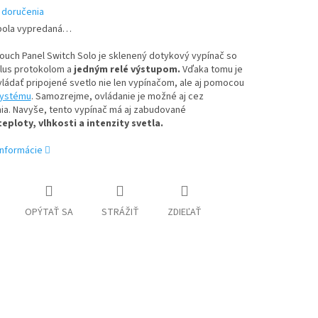
 doručenia
bola vypredaná…
ouch Panel Switch Solo je sklenený dotykový vypínač so
lus protokolom a
jedným relé výstupom.
Vďaka tomu je
ádať pripojené svetlo nie len vypínačom, ale aj pomocou
systému
. Samozrejme, ovládanie je možné aj cez
ia. Navyše, tento vypínač má aj zabudované
teploty, vlhkosti a intenzity svetla.
informácie
OPÝTAŤ SA
STRÁŽIŤ
ZDIEĽAŤ