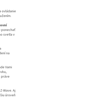
a ovládanie
družením.
rovní
te ponechať
o svetla v
a
dení na
ade Vami
ovku,
ť práve
 Z-Wave. Aj
ššiu úroveň