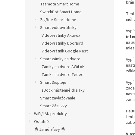
brán
Tasmota Smart Home
SwitchBot Smart Home
Tent
inéh
ZigBee Smart Home
Smart videovrátniky
Vypí
Videovrátniky Akuvox
inte
na a
Videovrátniky DoorBird
mies
Videovrátnik Google Nest
Smart zámky na dvere
Vypí
nast
Zámky na dvere AWiLoK
zákl
Zámka na dvere Tedee
Vypí
Smart Displeje
zada
sDock nástenné držiaky
nast
Smart zavlažovanie
zada
Smart Zásuvky
Helt
WiFi/LAN produkty
tent
Ostatné
zabe
🐣 Jarné zľavy 🐣
Vlas