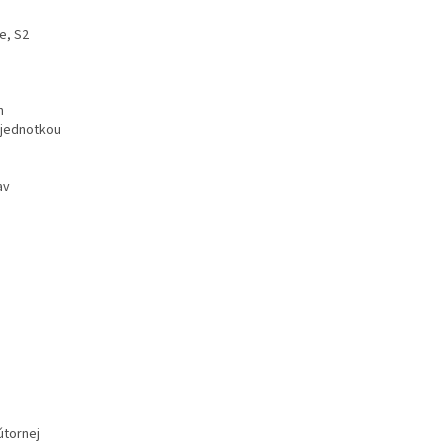
e, S2
n
 jednotkou
av
útornej