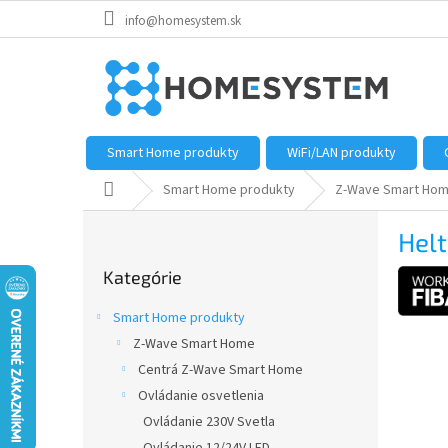
Prejsť
info@homesystem.sk
na
obsah
Smart Home produkty
WiFi/LAN produkty
Domov
Smart Home produkty
Z-Wave Smart Ho
B
Helt
o
Preskočiť
č
Kategórie
kategórie
n
ý
Smart Home produkty
p
Z-Wave Smart Home
a
Centrá Z-Wave Smart Home
n
e
Ovládanie osvetlenia
l
Ovládanie 230V Svetla