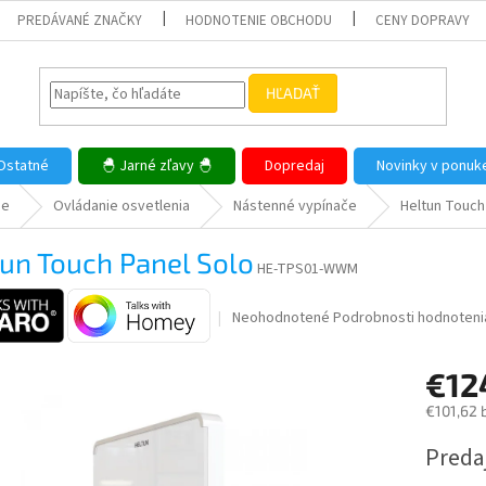
PREDÁVANÉ ZNAČKY
HODNOTENIE OBCHODU
CENY DOPRAVY
HĽADAŤ
Ostatné
🐣 Jarné zľavy 🐣
Dopredaj
Novinky v ponuk
me
Ovládanie osvetlenia
Nástenné vypínače
Heltun Touch
un Touch Panel Solo
HE-TPS01-WWM
Priemerné
Neohodnotené
Podrobnosti hodnoteni
hodnotenie
produktu
€12
je
0,0
€101,62 
z
5
Jednotk
Predaj
hviezdičiek.
cena: