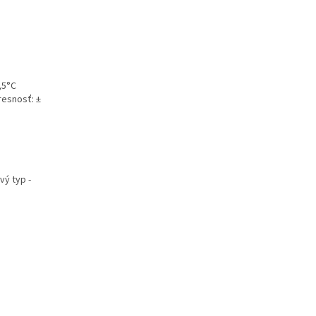
,5°C
resnosť: ±
vý typ -