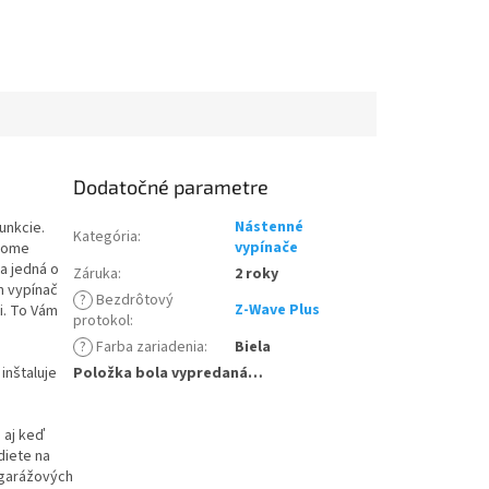
Dodatočné parametre
Nástenné
unkcie.
Kategória
:
vypínače
 Home
a jedná o
Záruka
:
2 roky
m vypínač
?
Bezdrôtový
Z-Wave Plus
i. To Vám
protokol
:
?
Farba zariadenia
:
Biela
inštaluje
Položka bola vypredaná…
 aj keď
diete na
 garážových