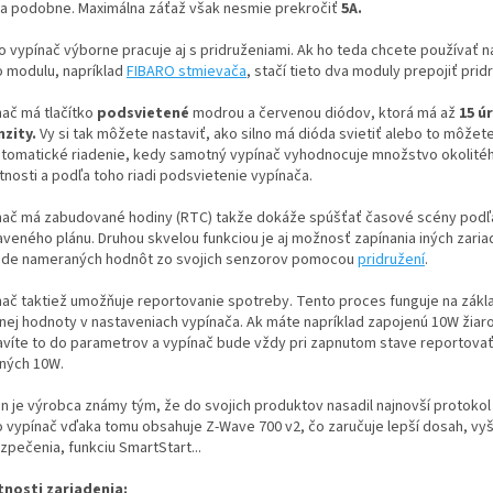
 a podobne. Maximálna záťaž však nesmie prekročiť
5A.
o vypínač výborne pracuje aj s pridruženiami. Ak ho teda chcete používať n
o modulu, napríklad
FIBARO stmievača
, stačí tieto dva moduly prepojiť pri
nač má tlačítko
podsvietené
modrou a červenou diódov, ktorá má až
15 ú
nzity.
Vy si tak môžete nastaviť, ako silno má dióda svietiť alebo to môže
utomatické riadenie, kedy samotný vypínač vyhodnocuje množstvo okolitéh
tnosti a podľa toho riadi podsvietenie vypínača.
nač má zabudované hodiny (RTC) takže dokáže spúšťať časové scény podľ
aveného plánu. Druhou skvelou funkciou je aj možnosť zapínania iných zaria
ade nameraných hodnôt zo svojich senzorov pomocou
pridružení
.
nač taktiež umožňuje reportovanie spotreby. Tento proces funguje na zákl
nej hodnoty v nastaveniach vypínača. Ak máte napríklad zapojenú 10W žiar
avíte to do parametrov a vypínač bude vždy pri zapnutom stave reportova
ných 10W.
un je výrobca známy tým, že do svojich produktov nasadil najnovší protokol
o vypínač vďaka tomu obsahuje Z-Wave 700 v2, čo zaručuje lepší dosah, vy
zpečenia, funkciu SmartStart...
tnosti zariadenia: