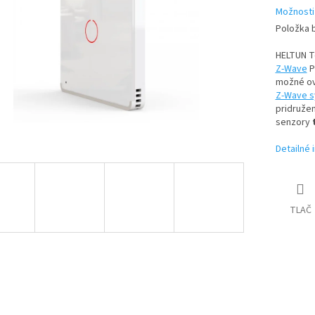
Možnosti
Položka 
HELTUN T
Z-Wave
P
možné ovl
Z-Wave 
pridružen
senzory
Detailné 
TLAČ