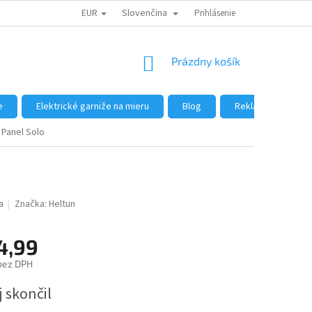
EUR
Slovenčina
DÔVODY NÁKUPU U NÁS
AKO NAKUPOVAŤ
Prihlásenie
VEĽKOOBCHOD
NÁKUPNÝ
Prázdny košík
KOŠÍK
e
Elektrické garniže na mieru
Blog
Reklamácie a vrát
 Panel Solo
a
Značka:
Heltun
4,99
bez DPH
ová
 skončil