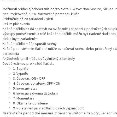
Možnosti pridania/odoberania do/zo siete Z-Wave: Non-Secure, S0 Secur
Neautorizované, S2 autorizované pomocou kľúča
Pridruěnie až 20 zariadení v sieti
Režim plánovania
Každé tlačidlo sa dá nastaviť na ovládanie zariadení z pridružených skupí
Výstupy podsvietenia a relé každého tlačidla môžu byť riadené riadiacou
alebo iným zariadením
Každé tlačidlo môže spustiť scény
Každé podsvietenie tlačidiel môže označovať scénu alebo pridružený st
zariadenia
Akýkoľvek kanál môže byť vylúčený z kontroly
Deväť režimov pre každé tlačidlo:
1. Zapnite
2. Vypnite
3. Časovač: ON> OFF
4. Časovač obrátený: OFF> ON
5. Inverzný stav
6. Inverzia s dvoma tlačidlami
7. Momentary
8. Okamžité obrátenie
9. Roleta (len pri viac tlačidlových vypínačoch)
Nastaviteľné periodické merania z: Senzora vnútornej teploty, Senzor vn