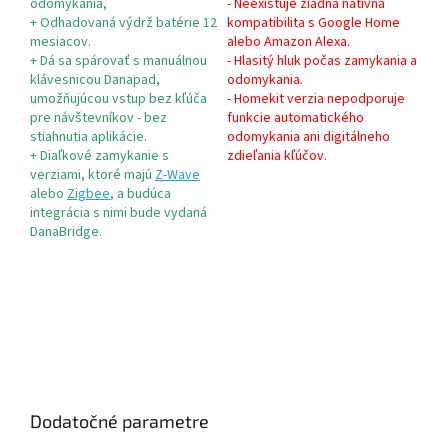
odomykania,
- Neexistuje žiadna natívna
+
Odhadovaná výdrž batérie 12
kompatibilita s Google Home
mesiacov.
alebo Amazon Alexa.
+
Dá sa spárovať s manuálnou
- Hlasitý hluk počas zamykania a
klávesnicou Danapad,
odomykania.
umožňujúcou vstup bez kľúča
- Homekit verzia nepodporuje
pre návštevníkov - bez
funkcie automatického
stiahnutia aplikácie.
odomykania ani digitálneho
+
Diaľkové zamykanie s
zdieľania kľúčov.
verziami, ktoré majú
Z-Wave
alebo
Zigbee
, a budúca
integrácia s nimi bude vydaná
DanaBridge.
Dodatočné parametre