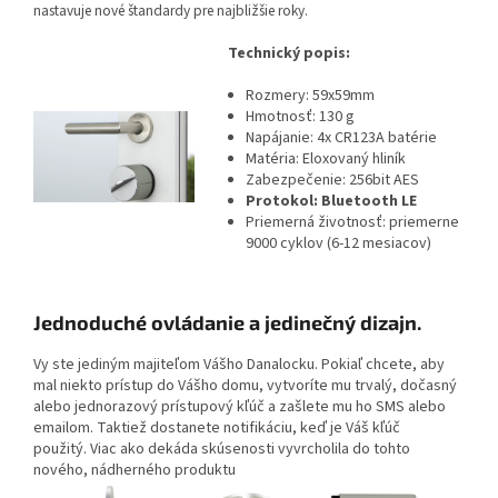
nastavuje nové štandardy pre najbližšie roky.
Technický popis:
Rozmery: 59x59mm
Hmotnosť: 130 g
Napájanie: 4x CR123A batérie
Matéria: Eloxovaný hliník
Zabezpečenie: 256bit AES
Protokol: Bluetooth LE
Priemerná životnosť: priemerne
9000 cyklov (6-12 mesiacov)
Jednoduché ovládanie a jedinečný dizajn.
Vy ste jediným majiteľom Vášho Danalocku. Pokiaľ chcete, aby
mal niekto prístup do Vášho domu, vytvoríte mu trvalý, dočasný
alebo jednorazový prístupový kľúč a zašlete mu ho SMS alebo
emailom. Taktiež dostanete notifikáciu, keď je Váš kľúč
použitý.
Viac ako dekáda skúsenosti vyvrcholila do tohto
nového, nádherného produktu