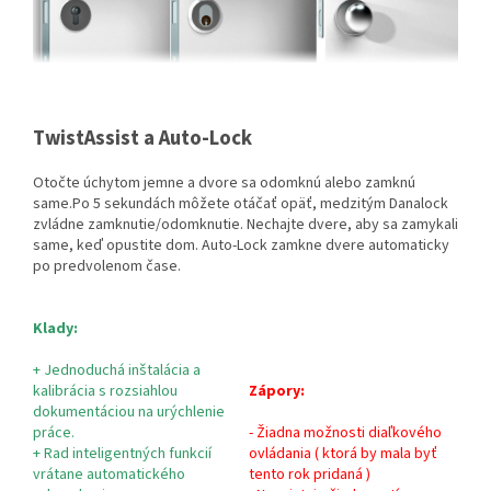
TwistAssist a Auto-Lock
Otočte úchytom jemne a dvore sa odomknú alebo zamknú
same.Po 5 sekundách môžete otáčať opäť, medzitým Danalock
zvládne zamknutie/odomknutie.
Nechajte dvere, aby sa zamykali
same, keď opustite dom. Auto-Lock zamkne dvere automaticky
po predvolenom čase.
Klady:
+ J
ednoduchá inštalácia a
kalibrácia s rozsiahlou
Zápory:
dokumentáciou na urýchlenie
práce.
- Žiadna možnosti diaľkového
+
Rad inteligentných funkcií
ovládania ( ktorá by mala byť
vrátane automatického
tento rok pridaná )