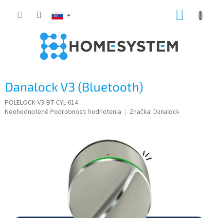
Prejsť
NÁKUP
na
obsah
KOŠÍK
Danalock V3 (Bluetooth)
POLELOCK-V3-BT-CYL-614
Priemerné
Neohodnotené
Podrobnosti hodnotenia
Značka:
Danalock
hodnotenie
produktu
je
0,0
z
5
hviezdičiek.