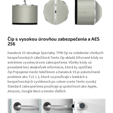
Čip s vysokou úrovňou zabezpečenia a AES
256
Danalock V3 obsahuje špecíalny TPM čip na zvládnutie všetkyćh
bezpečnostných záležitosti.Tento čip ukladá šifrované kódy na
extrémne vysokej úrovni zabezpečenia. Všetky kódy sú
posielané bez akejkoľvek informácie, ktorá by opúšťala
čip.Pripojenie medzi telefónom a Danalock V3 je uskutočnené
podobne ako TLS 1.2, ktoré sa používajú v bankách a
bezpečnostných systémoch po celom svete.Tento vysoký
štandard zabezpečenia používajú aj spoločnosit ako Apple,
Amazon, Google Nest a mnoho ďalších.