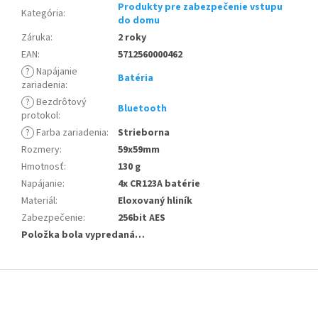
Produkty pre zabezpečenie vstupu
Kategória
:
do domu
Záruka
:
2 roky
EAN
:
5712560000462
?
Napájanie
Batéria
zariadenia
:
?
Bezdrôtový
Bluetooth
protokol
:
?
Farba zariadenia
:
Strieborna
Rozmery
:
59x59mm
Hmotnosť
:
130 g
Napájanie
:
4x CR123A batérie
Materiál
:
Eloxovaný hliník
Zabezpečenie
:
256bit AES
Položka bola vypredaná…
Z
á
p