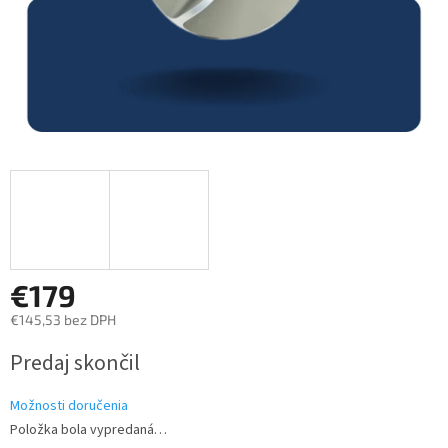
€179
€145,53 bez DPH
Jednotková
Predaj skončil
cena:
Možnosti doručenia
Položka bola vypredaná…