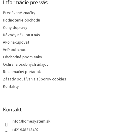
ä
Informácie pre vás
t
Predávané značky
i
Hodnotenie obchodu
e
Ceny dopravy
Dôvody nákupu u nás
Ako nakupovať
Veľkoobchod
Obchodné podmienky
Ochrana osobných údajov
Reklamačný poriadok
Zásady používania súborov cookies
Kontakty
Kontakt
info
@
homesystem.sk
+421948213492