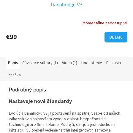
Danabridge V3
Momentálne nedostupné
Priemerné
hodnotenie
produktu
€99
DETAIL
je
3,0
z
5
Popis
Súvisiace súbory (1)
Videá (1)
Hodnotenie
Diskusia
hviezdičiek.
Značka
Podrobný popis
Nastavuje nové štandardy
Evolúcia Danalocku V3 ja postavená na spätnej väzbe od naších
zákazníkov a najnovšom vývoji v oblasti bezpečnosti a
technológií pre Smart Home.
Múdrejší, silnejší a jednoduchší na
inštaláciu, V3 preberá vedenie na trhu inteligentných zámkov a