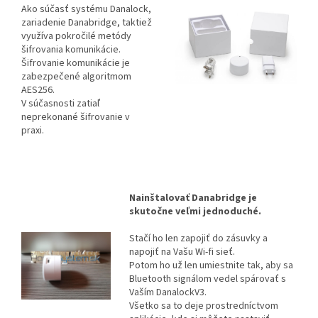
Ako súčasť systému Danalock,
zariadenie Danabridge, taktiež
využíva pokročilé metódy
šifrovania komunikácie.
Šifrovanie komunikácie je
zabezpečené algoritmom
AES256.
V súčasnosti zatiaľ
neprekonané šifrovanie v
praxi.
Nainštalovať Danabridge je
skutočne veľmi jednoduché.
Stačí ho len zapojiť do zásuvky a
napojiť na Vašu Wi-fi sieť.
Potom ho už len umiestnite tak, aby sa
Bluetooth signálom vedel spárovať s
Vaším DanalockV3.
Všetko sa to deje prostredníctvom