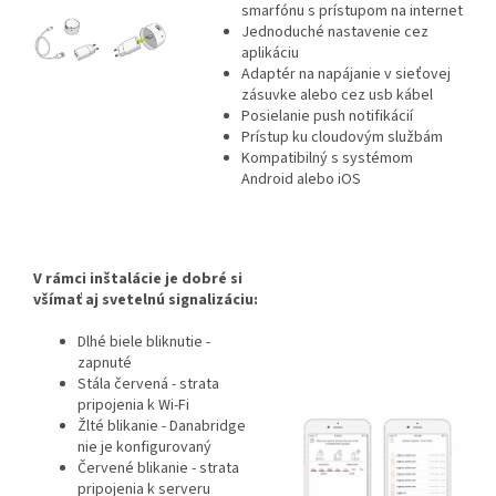
smarfónu s prístupom na internet
Jednoduché nastavenie cez
aplikáciu
Adaptér na napájanie v sieťovej
zásuvke alebo cez usb kábel
Posielanie push notifikácií
Prístup ku cloudovým službám
Kompatibilný s systémom
Android alebo iOS
V rámci inštalácie je dobré si
všímať aj svetelnú signalizáciu:
Dlhé biele bliknutie -
zapnuté
Stála červená - strata
pripojenia k Wi-Fi
Žlté blikanie - Danabridge
nie je konfigurovaný
Červené blikanie - strata
pripojenia k serveru