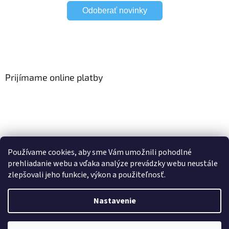
Odoberať novinky
Prijímame online platby
Viac o Smart Home
I Elektrické garniže
Používame cookies, aby sme Vám umožnili pohodlné
prehliadanie webu a vďaka analýze prevádzky webu neustále
zlepšovali jeho funkcie, výkon a použiteľnosť.
Vytvoril Shoptet
Nastavenie
Copyright 2026
HomeSystem.sk
. Všetky práva vyhradené.
Upraviť