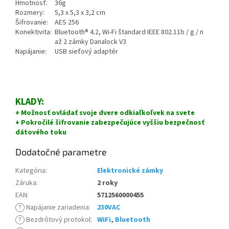
Hmotnosť:
36g
Rozmery:
5,3 x 5,3 x 3,2 cm
Šifrovanie:
AES 256
Konektivita:
Bluetooth® 4.2, Wi-Fi štandard IEEE 802.11b / g / n
až 2 zámky Danalock V3
Napájanie:
USB sieťový adaptér
KLADY:
+ Možnosť ovládať svoje dvere odkiaľkoľvek na svete
+ Pokročilé šifrovanie zabezpečujúce vyššiu bezpečnosť
dátového toku
Dodatočné parametre
Kategória
:
Elektronické zámky
Záruka
:
2 roky
EAN
:
5712560000455
?
Napájanie zariadenia
:
230VAC
?
Bezdrôtový protokol
:
WiFi
,
Bluetooth