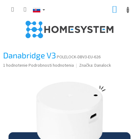
Prejsť
NÁKUP
na
obsah
KOŠÍK
Danabridge V3
POLELOCK-DBV3-EU-626
Priemerné
1 hodnotenie
Podrobnosti hodnotenia
Značka:
Danalock
hodnotenie
produktu
je
3,0
z
5
hviezdičiek.