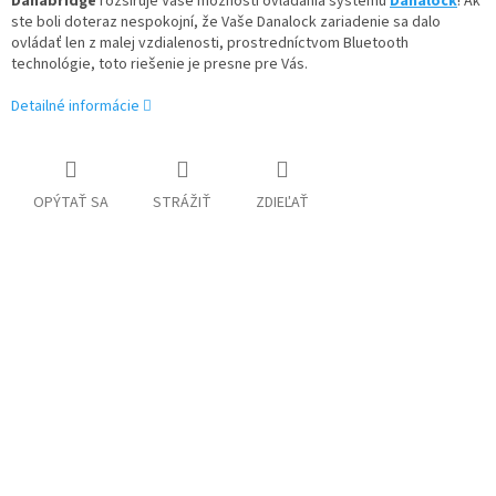
Danabridge
rozširuje Vaše možnosti ovládania systému
Danalock
! Ak
ste boli doteraz nespokojní, že Vaše Danalock zariadenie sa dalo
ovládať len z malej vzdialenosti, prostredníctvom Bluetooth
technológie, toto riešenie je presne pre Vás.
Detailné informácie
OPÝTAŤ SA
STRÁŽIŤ
ZDIEĽAŤ