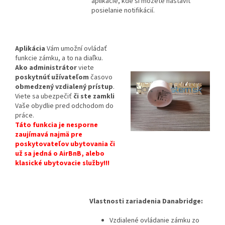
aplikácie, kde si môžete nastaviť
posielanie notifikácií.
Aplikácia
Vám umožní ovládať
funkcie zámku, a to na diaľku.
Ako administrátor
viete
poskytnúť užívateľom
časovo
obmedzený vzdialený prístup
.
Viete sa ubezpečiť
či ste zamkli
Vaše obydlie pred odchodom do
práce.
Táto funkcia je nesporne
zaujímavá najmä pre
poskytovateľov ubytovania či
už sa jedná o AirBnB, alebo
klasické ubytovacie služby!!!
Vlastnosti zariadenia Danabridge:
Vzdialené ovládanie zámku zo