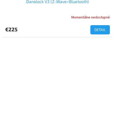
Danalock V3 (Z-Wave+Bluetooth)
Momentálne nedostupné
Priemerné
hodnotenie
produktu
€225
DETAIL
je
4,0
z
5
hviezdičiek.