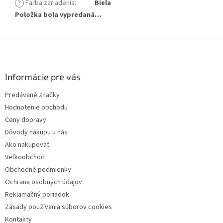
?
Farba zariadenia
:
Biela
Položka bola vypredaná…
Z
á
p
ä
Informácie pre vás
t
Predávané značky
i
Hodnotenie obchodu
e
Ceny dopravy
Dôvody nákupu u nás
Ako nakupovať
Veľkoobchod
Obchodné podmienky
Ochrana osobných údajov
Reklamačný poriadok
Zásady používania súborov cookies
Kontakty