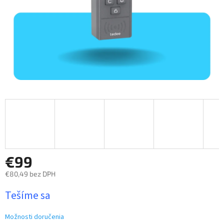
€99
€80,49 bez DPH
Jednotková
Tešíme sa
cena:
Možnosti doručenia