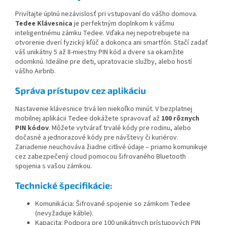
Privítajte úplnú nezávislosť pri vstupovaní do vášho domova.
Tedee Klávesnica
je perfektným doplnkom k vášmu
inteligentnému zámku Tedee. Vďaka nej nepotrebujete na
otvorenie dverí fyzický kľúč a dokonca ani smartfón. Stačí zadať
váš unikátny 5 až 8-miestny PIN kód a dvere sa okamžite
odomknú. Ideálne pre deti, upratovacie služby, alebo hostí
vášho Airbnb.
Správa prístupov cez aplikáciu
Nastavenie klávesnice trvá len niekoľko minút. V bezplatnej
mobilnej aplikácii Tedee dokážete spravovať až
100 rôznych
PIN kódov
. Môžete vytvárať trvalé kódy pre rodinu, alebo
dočasné a jednorazové kódy pre návštevy či kuriérov.
Zariadenie neuchováva žiadne citlivé údaje – priamo komunikuje
cez zabezpečený cloud pomocou šifrovaného Bluetooth
spojenia s vašou zámkou.
Technické špecifikácie:
Komunikácia: Šifrované spojenie so zámkom Tedee
(nevyžaduje káble).
Kapacita: Podpora pre 100 unikátnych prístupových PIN