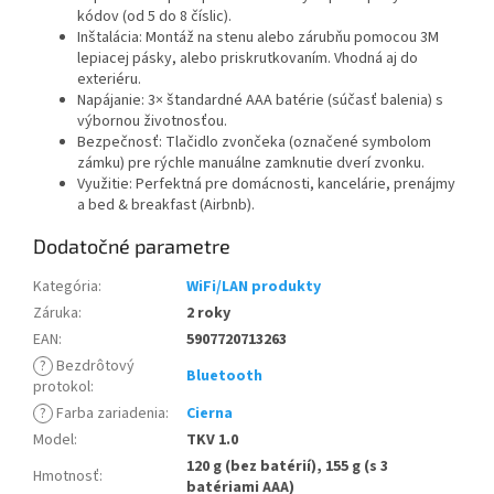
kódov (od 5 do 8 číslic).
Inštalácia: Montáž na stenu alebo zárubňu pomocou 3M
lepiacej pásky, alebo priskrutkovaním. Vhodná aj do
exteriéru.
Napájanie: 3× štandardné AAA batérie (súčasť balenia) s
výbornou životnosťou.
Bezpečnosť: Tlačidlo zvončeka (označené symbolom
zámku) pre rýchle manuálne zamknutie dverí zvonku.
Využitie: Perfektná pre domácnosti, kancelárie, prenájmy
a bed & breakfast (Airbnb).
Dodatočné parametre
Kategória
:
WiFi/LAN produkty
Záruka
:
2 roky
EAN
:
5907720713263
?
Bezdrôtový
Bluetooth
protokol
:
?
Farba zariadenia
:
Cierna
Model
:
TKV 1.0
120 g (bez batérií), 155 g (s 3
Hmotnosť
:
batériami AAA)