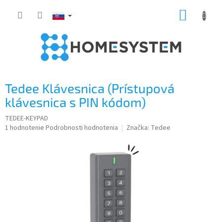
Prejsť
NÁKUP
na
obsah
KOŠÍK
Tedee Klávesnica (Prístupová
klávesnica s PIN kódom)
TEDEE-KEYPAD
Priemerné
1 hodnotenie
Podrobnosti hodnotenia
Značka:
Tedee
hodnotenie
produktu
je
4,0
z
5
hviezdičiek.