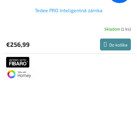
Tedee PRO Inteligentná zámka
Skladom
(1 ks)
Priemerné
hodnotenie
produktu
€256,99
Do košíka
je
5,0
z
5
hviezdičiek.