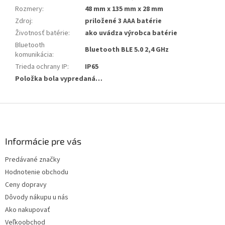
Rozmery
:
48 mm x 135 mm x 28 mm
Zdroj
:
priložené 3 AAA batérie
Životnosť batérie
:
ako uvádza výrobca batérie
Bluetooth
Bluetooth BLE 5.0 2,4 GHz
komunikácia
:
Trieda ochrany IP
:
IP65
Položka bola vypredaná…
Z
á
p
ä
Informácie pre vás
t
Predávané značky
i
Hodnotenie obchodu
e
Ceny dopravy
Dôvody nákupu u nás
Ako nakupovať
Veľkoobchod