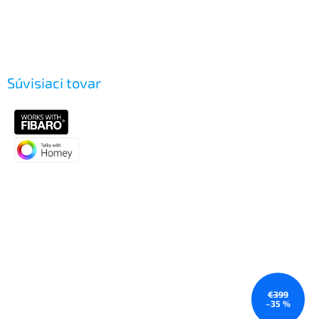
Súvisiaci tovar
€399
–35 %