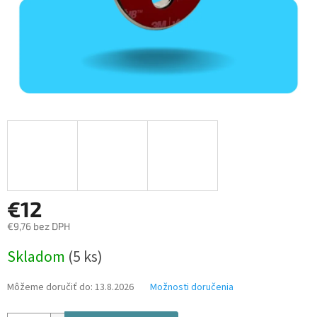
€12
€9,76 bez DPH
Jednotková
Skladom
(5 ks)
cena:
Môžeme doručiť do:
13.8.2026
Možnosti doručenia