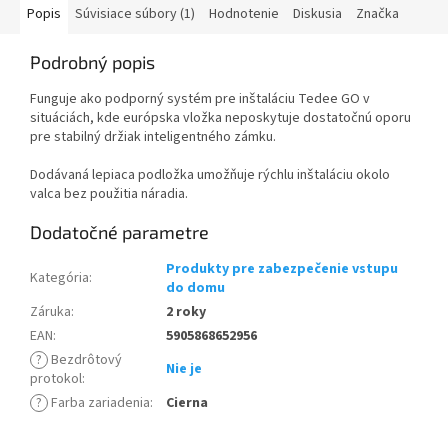
Popis
Súvisiace súbory (1)
Hodnotenie
Diskusia
Značka
Podrobný popis
Funguje ako podporný systém pre inštaláciu Tedee GO v
situáciách, kde európska vložka neposkytuje dostatočnú oporu
pre stabilný držiak inteligentného zámku.
Dodávaná lepiaca podložka umožňuje rýchlu inštaláciu okolo
valca bez použitia náradia.
Dodatočné parametre
Produkty pre zabezpečenie vstupu
Kategória
:
do domu
Záruka
:
2 roky
EAN
:
5905868652956
?
Bezdrôtový
Nie je
protokol
:
?
Farba zariadenia
:
Cierna