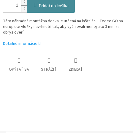
Pridať do košíka
Táto náhradná montážna doska je určená na inštaláciu Tedee GO na
európske vložky navrhnuté tak, aby vyčnievali menej ako 3 mm za
obrys dverí.
Detailné informácie
OPÝTAŤ SA
STRÁŽIŤ
ZDIEĽAŤ