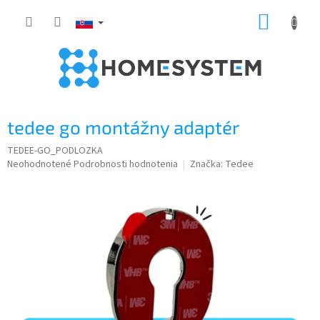
Prejsť
NÁKUP
na
obsah
KOŠÍK
tedee go montážny adaptér
TEDEE-GO_PODLOZKA
Priemerné
Neohodnotené
Podrobnosti hodnotenia
Značka:
Tedee
hodnotenie
produktu
je
0,0
z
5
hviezdičiek.