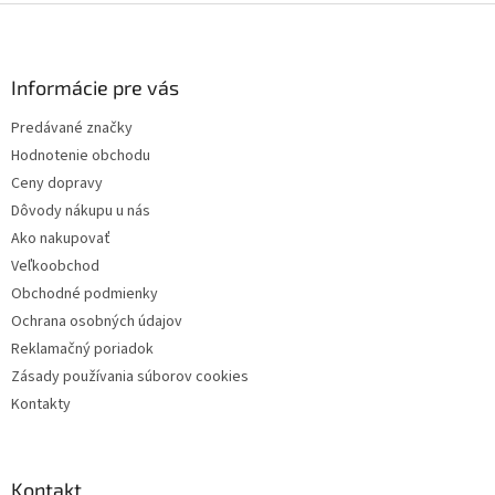
Z
á
p
ä
Informácie pre vás
t
Predávané značky
i
Hodnotenie obchodu
e
Ceny dopravy
Dôvody nákupu u nás
Ako nakupovať
Veľkoobchod
Obchodné podmienky
Ochrana osobných údajov
Reklamačný poriadok
Zásady používania súborov cookies
Kontakty
Kontakt