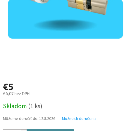
€5
€4,07 bez DPH
Jednotková
Skladom
(1 ks)
cena:
Môžeme doručiť do:
12.8.2026
Možnosti doručenia