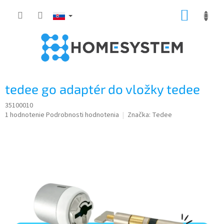
Prejsť
NÁKUP
na
obsah
KOŠÍK
tedee go adaptér do vložky tedee
35100010
Priemerné
1 hodnotenie
Podrobnosti hodnotenia
Značka:
Tedee
hodnotenie
produktu
je
5,0
z
5
hviezdičiek.