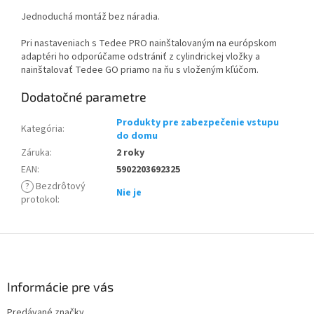
Jednoduchá montáž bez náradia.
Pri nastaveniach s Tedee PRO nainštalovaným na európskom
adaptéri ho odporúčame odstrániť z cylindrickej vložky a
nainštalovať Tedee GO priamo na ňu s vloženým kľúčom.
Dodatočné parametre
Produkty pre zabezpečenie vstupu
Kategória
:
do domu
Záruka
:
2 roky
EAN
:
5902203692325
?
Bezdrôtový
Nie je
protokol
:
Z
á
p
ä
Informácie pre vás
t
Predávané značky