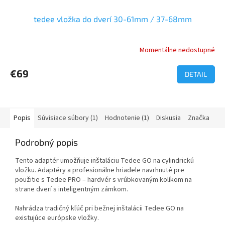
tedee vložka do dverí 30-61mm / 37-68mm
Momentálne nedostupné
Priemerné
hodnotenie
produktu
€69
DETAIL
je
5,0
z
5
Popis
Súvisiace súbory (1)
Hodnotenie (1)
Diskusia
Značka
hviezdičiek.
Podrobný popis
Tento adaptér umožňuje inštaláciu Tedee GO na cylindrickú
vložku. Adaptéry a profesionálne hriadele navrhnuté pre
použitie s Tedee PRO – hardvér s vrúbkovaným kolíkom na
strane dverí s inteligentným zámkom.
Nahrádza tradičný kľúč pri bežnej inštalácii Tedee GO na
existujúce európske vložky.