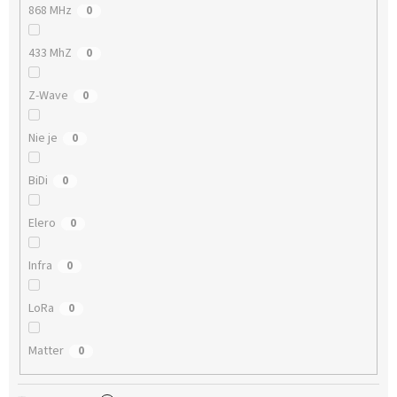
868 MHz
0
433 MhZ
0
Z-Wave
0
Nie je
0
BiDi
0
Elero
0
Infra
0
LoRa
0
Matter
0