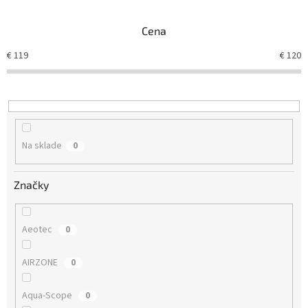
e
n
Cena
i
e
€
119
€
120
p
r
o
d
u
k
Na sklade
0
t
o
v
Značky
Aeotec
0
AIRZONE
0
Aqua-Scope
0