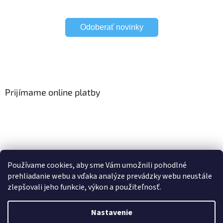
Odoberať novinky
Prijímame online platby
Viac o Smart Home
I Elektrické garniže
Používame cookies, aby sme Vám umožnili pohodlné
prehliadanie webu a vďaka analýze prevádzky webu neustále
zlepšovali jeho funkcie, výkon a použiteľnosť.
Vytvoril Shoptet
Nastavenie