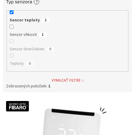
Typ senzora
?
Senzor teploty
1
Senzor vhkosti
1
Senzor dverí/okien
0
Teploty
0
VYMAZAŤ FILTRE
Zobrazených položiek:
1
V
ý
p
i
s
p