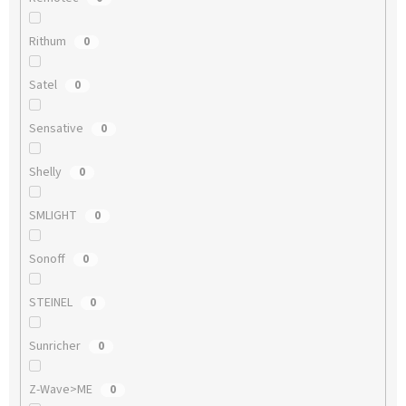
Rithum
0
Satel
0
Sensative
0
Shelly
0
SMLIGHT
0
Sonoff
0
STEINEL
0
Sunricher
0
Z-Wave>ME
0