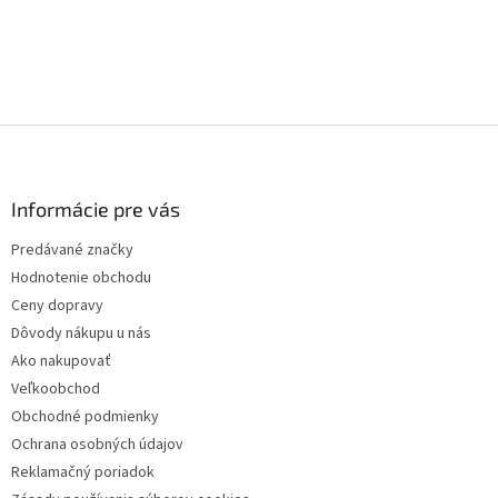
d
a
c
i
e
p
Z
r
á
v
p
k
ä
y
Informácie pre vás
v
t
ý
Predávané značky
i
p
Hodnotenie obchodu
e
i
Ceny dopravy
s
Dôvody nákupu u nás
u
Ako nakupovať
Veľkoobchod
Obchodné podmienky
Ochrana osobných údajov
Reklamačný poriadok