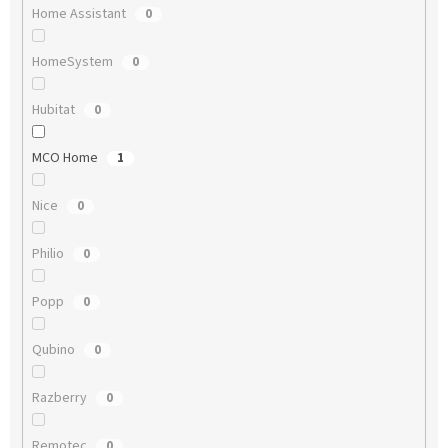
Home Assistant
0
HomeSystem
0
Hubitat
0
MCO Home
1
Nice
0
Philio
0
Popp
0
Qubino
0
Razberry
0
Remotec
0