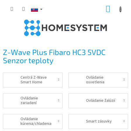
Prejsť
NÁKUP
na
obsah
KOŠÍK
Z-Wave Plus Fibaro HC3 5VDC
Senzor teploty
Centrá Z-Wave
Ovládanie
Smart Home
osvetlenia
Ovládanie
Ovládanie žalúzií
zariadení
Ovládanie
Smart zásuvky
kúrenia/chladenia