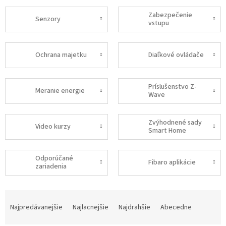
Zabezpečenie
Senzory
vstupu
Ochrana majetku
Diaľkové ovládače
Príslušenstvo Z-
Meranie energie
Wave
Zvýhodnené sady
Video kurzy
Smart Home
Odporúčané
Fibaro aplikácie
zariadenia
R
a
Najpredávanejšie
Najlacnejšie
Najdrahšie
Abecedne
d