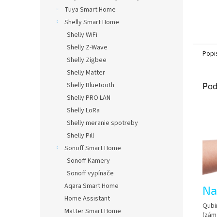
Tuya Smart Home
Shelly Smart Home
Shelly WiFi
Shelly Z-Wave
Popi
Shelly Zigbee
Shelly Matter
Shelly Bluetooth
Pod
Shelly PRO LAN
Shelly LoRa
Shelly meranie spotreby
Shelly Pill
Sonoff Smart Home
Sonoff Kamery
Sonoff vypínače
Aqara Smart Home
Na
Home Assistant
Qubi
Matter Smart Home
(zámo