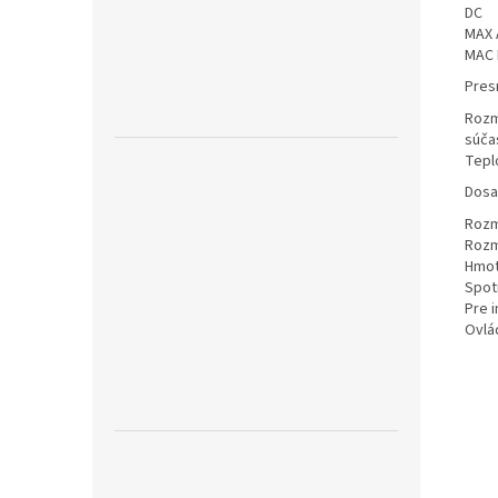
DC
MAX 
MAC 
Pres
Rozme
súča
Tepl
Dosa
Rozm
Rozm
Hmot
Spot
Pre i
Ovlá