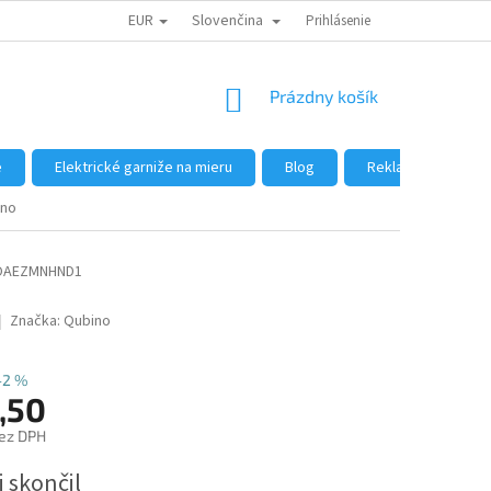
EUR
Slovenčina
DÔVODY NÁKUPU U NÁS
AKO NAKUPOVAŤ
Prihlásenie
VEĽKOOBCHOD
NÁKUPNÝ
Prázdny košík
KOŠÍK
e
Elektrické garniže na mieru
Blog
Reklamácie a vráte
ino
OAEZMNHND1
Značka:
Qubino
–2 %
,50
ez DPH
ová
 skončil