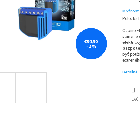
Možnosti
Položka 
Qubino F
spínanie 
€59,90
elektrick
–2 %
bezpote
byť použi
extreného
Detailné 
TLAČ