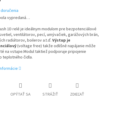
 doručenia
bola vypredaná…
lush 1D relé je ideálnym modulom pre bezpotenciálové
svetiel, ventilátorov, pecí, umývačiek, garážových brán,
ých radiátorov, boilerov a.t.ď.
Výstup je
nciálový
(voltage free) takže odlišné napájanie môže
té na vstupe.Modul taktiež podporuje pripojenie
 teplotného čidla.
informácie
OPÝTAŤ SA
STRÁŽIŤ
ZDIEĽAŤ