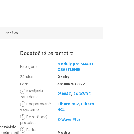
Značka
Dodatočné parametre
Moduly pre SMART
Kategória
:
OSVETLENIE
Záruka
:
2 roky
EAN
:
3830062070072
?
Napájanie
230VAC
,
24-30VDC
zariadenia
:
?
Podporované
Fibaro HC2
,
Fibaro
v systéme
:
HCL
?
Bezdrôtový
Z-Wave Plus
protokol
:
 nezávisle
?
Farba
Modra
lepšie sedí