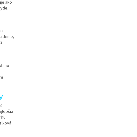
uje ako
ytie.
to
iadenie,
 3
ubino
ím
y
sú
ajlepšia
rhu.
celková
.