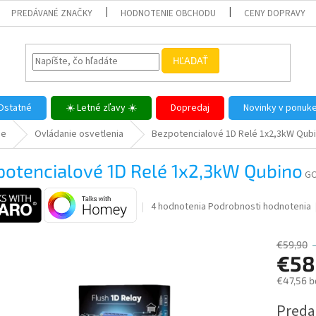
PREDÁVANÉ ZNAČKY
HODNOTENIE OBCHODU
CENY DOPRAVY
HĽADAŤ
Ostatné
☀️ Letné zľavy ☀️
Dopredaj
Novinky v ponuk
me
Ovládanie osvetlenia
Bezpotencialové 1D Relé 1x2,3kW Qub
potencialové 1D Relé 1x2,3kW Qubino
G
Priemerné
4 hodnotenia
Podrobnosti hodnotenia
hodnotenie
produktu
€59,90
je
€58
4,3
z
€47,56 b
5
hviezdičiek.
Jednotk
Predaj
cena: