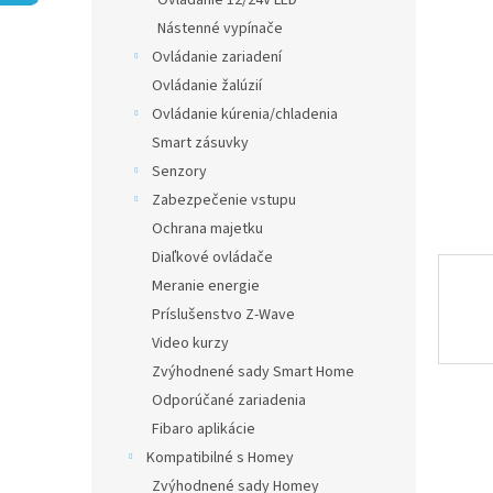
Ovládanie 12/24V LED
Nástenné vypínače
Ovládanie zariadení
Ovládanie žalúzií
Ovládanie kúrenia/chladenia
Smart zásuvky
Senzory
Zabezpečenie vstupu
Ochrana majetku
Diaľkové ovládače
Meranie energie
Príslušenstvo Z-Wave
Video kurzy
Zvýhodnené sady Smart Home
Odporúčané zariadenia
Fibaro aplikácie
Kompatibilné s Homey
Zvýhodnené sady Homey