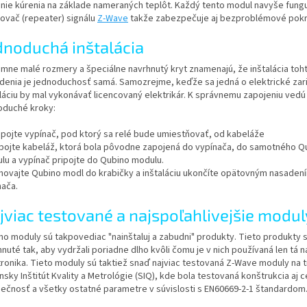
enie kúrenia na základe nameraných teplôt. Každý tento modul navyše fung
ovač (repeater) signálu
Z-Wave
takže zabezpečuje aj bezproblémové pokr
dnoduchá inštalácia
émne malé rozmery a špeciálne navrhnutý kryt znamenajú, že inštalácia toh
adenia je jednoduchosť samá. Samozrejme, keďže sa jedná o elektrické zar
aláciu by mal vykonávať licencovaný elektrikár. K správnemu zapojeniu vedú
oduché kroky:
dpojte vypínač, pod ktorý sa relé bude umiestňovať, od kabeláže
apojte kabeláž, ktorá bola pôvodne zapojená do vypínača, do samotného Q
lu a vypínač pripojte do Qubino modulu.
chovajte Qubino modl do krabičky a inštaláciu ukončíte opätovným nasaden
nača.
jviac testované a najspoľahlivejšie modul
no moduly sú takpovediac "nainštaluj a zabudni" produkty. Tieto produkty 
nuté tak, aby vydržali poriadne dlho kvôli čomu je v nich používaná len tá n
tronika. Tieto moduly sú taktiež snaď najviac testovaná Z-Wave moduly na t
nsky Inštitút Kvality a Metrológie (SIQ), kde bola testovaná konštrukcia aj 
ečnosť a všetky ostatné parametre v súvislosti s EN60669-2-1 štandardom