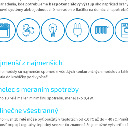
zariadenia, kde potrebujeme
bezpotenciálový výstup
ako napríklad brány
mové systémy alebo jednoduché nahradenie tlačítka na domácich spotrebi
jmenší z najmenších
no moduly sú najmenšie spomedzi všetkých konkurenčných modulov a ľahk
tia do krabičky pod vypínač.
elec s meraním spotreby
no 1D relé má len minimálnu spotrebu, menej ako 0,4 W.
dinečne všestranný
no Flush 1D relé môže byť použitý v teplotách od -10 ?C až do + 40 ?C. Ponú
osť pripojiť digitálny teplotný senzor čo znamená že je možné vytvoriť sc