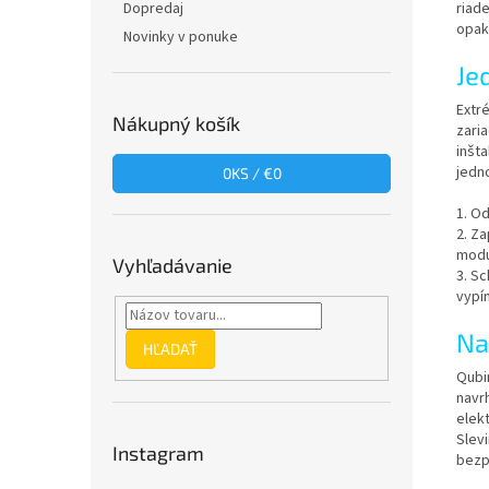
riad
Dopredaj
opak
Novinky v ponuke
Je
Extr
Nákupný košík
zari
inšt
jedn
0
KS /
€0
1. O
2. Z
modu
Vyhľadávanie
3. S
vypí
Na
HĽADAŤ
Qubi
navrh
elek
Slevi
Instagram
bezp