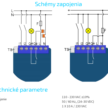
Schémy zapojenia
chnické parametre
110 - 230 VAC ±10%
janie
50 / 60 Hz, (24–30 VDC)
1 X 10 A / 230 VAC