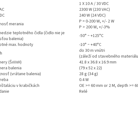
1 X 10 A / 30 VDC
AC
2300 W (230 VAC)
DC
240 W (24 VDC)
P = 0-200 W, +/- 2 W
nosť merania
P > 200 W, +/-3%
dzie teplotného čidla (čidlo nie je
-50° ~ +125°C
sťou balenia)
otné max. hodnoty
-10° ~ +40°C
do 30 m vnútri
h
(záleží od stavebného materiálu
ery (ŠxVxH)
41.8 x 36.8 x 16.9 mm
era balenia
(79 x 52 x 22)
nosť (vrátane balenia)
28 g (34 g)
reba
0.4 W
nštaláciu v krabičkách
OE >= 60 mm or 2 M, depth >= 
danie
Relé