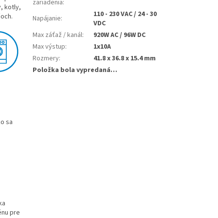
zariadenia
:
, kotly,
110 - 230 VAC / 24 - 30
čoch.
Napájanie
:
VDC
Max záťaž / kanál
:
920W AC / 96W DC
Max výstup
:
1x10A
Rozmery
:
41.8 x 36.8 x 15.4 mm
Položka bola vypredaná…
o sa
ka
énu pre