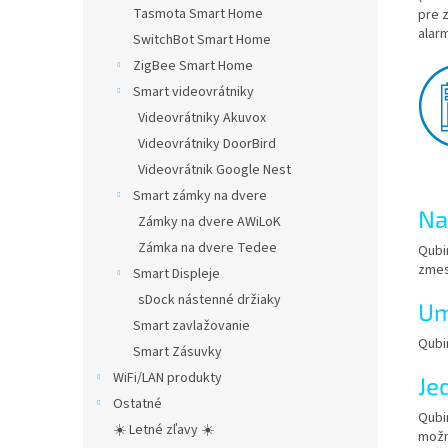
Tasmota Smart Home
pre 
alar
SwitchBot Smart Home
ZigBee Smart Home
Smart videovrátniky
Videovrátniky Akuvox
Videovrátniky DoorBird
Videovrátnik Google Nest
Smart zámky na dvere
Na
Zámky na dvere AWiLoK
Zámka na dvere Tedee
Qubi
zmes
Smart Displeje
sDock nástenné držiaky
Um
Smart zavlažovanie
Qubi
Smart Zásuvky
WiFi/LAN produkty
Je
Ostatné
Qubi
☀️ Letné zľavy ☀️
možn