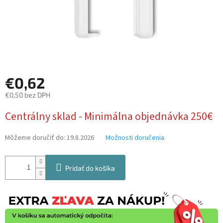
€0,62
€0,50 bez DPH
Jednotková
Centrálny sklad - Minimálna objednávka 250€
cena:
Môžeme doručiť do:
19.8.2026
Možnosti doručenia
Pridať do košíka