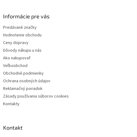
á
p
ä
Informácie pre vás
t
Predávané značky
i
Hodnotenie obchodu
e
Ceny dopravy
Dôvody nákupu u nás
Ako nakupovať
Veľkoobchod
Obchodné podmienky
Ochrana osobných údajov
Reklamačný poriadok
Zásady používania súborov cookies
Kontakty
Kontakt