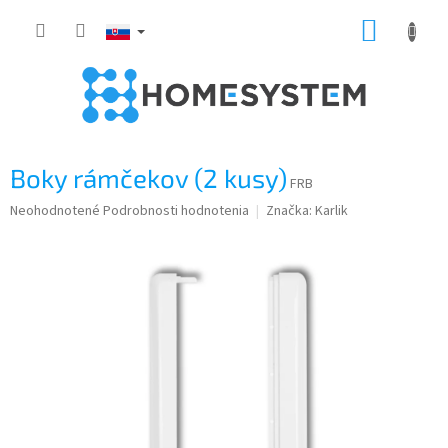
Prejsť
NÁKUP
na
obsah
KOŠÍK
Boky rámčekov (2 kusy)
FRB
Priemerné
Neohodnotené
Podrobnosti hodnotenia
Značka:
Karlik
hodnotenie
produktu
je
0,0
z
5
hviezdičiek.